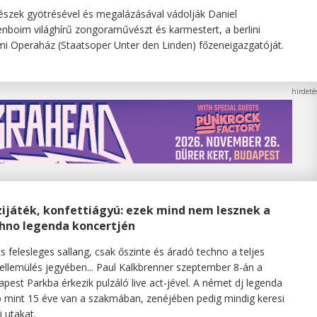
szek gyötrésével és megalázásával vádolják Daniel
nboim világhírű zongoraművészt és karmestert, a berlini
mi Operaház (Staatsoper Unter den Linden) főzeneigazgatóját.
ijáték, konfettiágyú: ezek mind nem lesznek a
hno legenda koncertjén
s felesleges sallang, csak őszinte és áradó techno a teljes
ellemülés jegyében... Paul Kalkbrenner szeptember 8-án a
pest Parkba érkezik pulzáló live act-jével. A német dj legenda
 mint 15 éve van a szakmában, zenéjében pedig mindig keresi
j utakat.