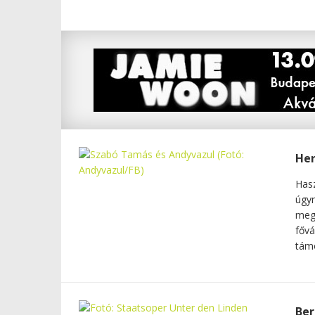
Her
Hasz
úgyn
meg
fővá
támo
Ber