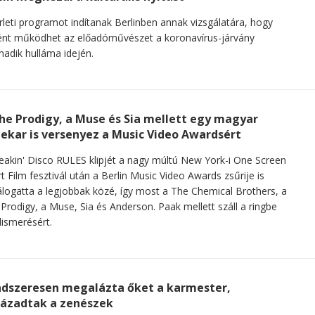
rleti programot indítanak Berlinben annak vizsgálatára, hogy
nt működhet az előadóművészet a koronavírus-járvány
adik hulláma idején.
he Prodigy, a Muse és Sia mellett egy magyar
ekar is versenyez a Music Video Awardsért
eakin' Disco RULES klipjét a nagy múltú New York-i One Screen
t Film fesztivál után a Berlin Music Video Awards zsűrije is
logatta a legjobbak közé, így most a The Chemical Brothers, a
Prodigy, a Muse, Sia és Anderson. Paak mellett száll a ringbe
lismerésért.
dszeresen megalázta őket a karmester,
lázadtak a zenészek