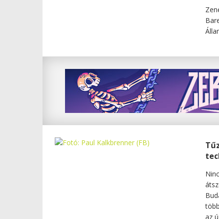
Zené
Bare
Álla
Tűz
tec
Ninc
átsz
Buda
több
az ú