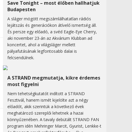
Save Tonight – most élőben hallhatjuk
Budapesten
A sláger mögött megszámlálhatatlan rádiós
lejátszás és generációkon átívelő ismertség áll.
És persze egy előadó, a svéd Eagle-Eye Cherry,
aki november 23-án az Akvárium Klubban ad
koncertet, ahol a világsláger mellett
pályafutásának legfontosabb dalai is
felcsendülnek.
A STRAND megmutatja, kikre érdemes
most figyelni
Nem tehetségkutatót indított a STRAND
Fesztivál, hanem ismét kijelölte azt a négy
előadót, akik szerintük a következő évek
meghatározó szereplői lehetnek a hazai
könnyűzenében. A tavaly debütált STRAND FAN
program idén Mehringer Marcit, Gyurist, Lenkke-t