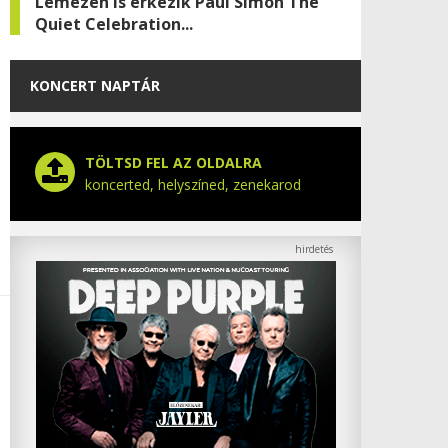
Lemezen is érkezik Paul Simon The
Quiet Celebration...
KONCERT NAPTÁR
TÖLTSD FEL AZ OLDALRA
koncerted, helyszíned, zenekarod