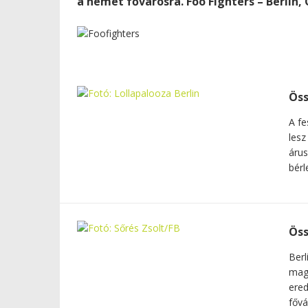
a német fővárosra. Foo Fighters – Berlin, O
Öss
A fe
lesz
árus
bérl
Öss
Berl
mag
ere
fővá