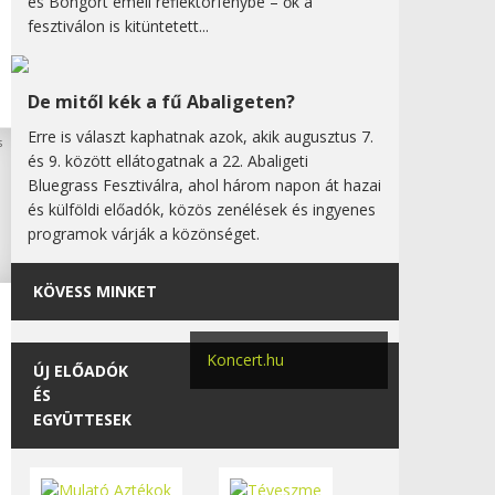
és Bongort emeli reflektorfénybe – ők a
fesztiválon is kitüntetett...
De mitől kék a fű Abaligeten?
Erre is választ kaphatnak azok, akik augusztus 7.
és 9. között ellátogatnak a 22. Abaligeti
Bluegrass Fesztiválra, ahol három napon át hazai
és külföldi előadók, közös zenélések és ingyenes
programok várják a közönséget.
KÖVESS MINKET
Koncert.hu
ÚJ ELŐADÓK
ÉS
EGYÜTTESEK