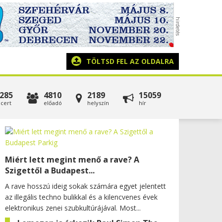
TÖLTSD FEL AZ OLDALRA
285
4810
2189
15059
cert
előadó
helyszín
hír
Miért lett megint menő a rave? A
Szigettől a Budapest...
A rave hosszú ideig sokak számára egyet jelentett
az illegális techno bulikkal és a kilencvenes évek
elektronikus zenei szubkultúrájával. Most...