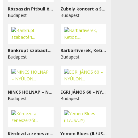
Rózsaszín Pitbull és...
Zuboly koncert a STENK-ben
Budapest
Budapest
Bankrupt szabadtéri...
Barbárfivérek, Ketioz,...
Budapest
Budapest
NINCS HOLNAP – NYÚLON...
EGRI JÁNOS 60 – NYÚLON...
Budapest
Budapest
Kérdezd a zeneszerzőt...
Yemen Blues (IL/US/UY)