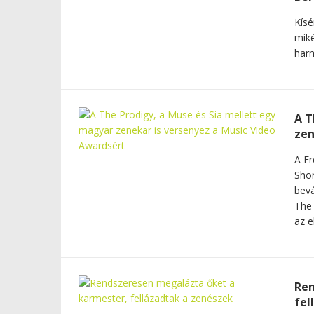
Kísé
miké
harm
A T
zen
A Fr
Shor
bevá
The 
az e
Ren
fel