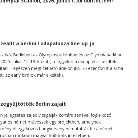
limpiai Stadion, 2026. július 1. Jól döntöttem!
zeállt a berlini Lollapalooza line-up-ja
sztivál Berlinben az Olympiastadionban és az Olympiaparkban
 2025. július 12-13. között, a jegyeket a minap el is kezdték
ítani – egészen megfizethető árakon (kb. 76 ezer forint a sima
et, az early bird-ök már elkeltek).
zegyűjtötték Berlin zajait
in jellegzetes zajait vizsgálják kortárs zenével foglalkozó
yar és német művészek egy projektben, amelynek
dményeit egy közös hangversenyen mutatták be a német
rosban működő magyar kulturális intézetben.