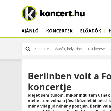
AJÁNLÓ
KONCERTEK
ELŐADÓK
Berlinben volt a F
koncertje
Idejét sem tudom, mikor indultam útnak u
mehettem volna a jóval közelebbi bécsi k
már a világ jó néhány pontján, Berlin val