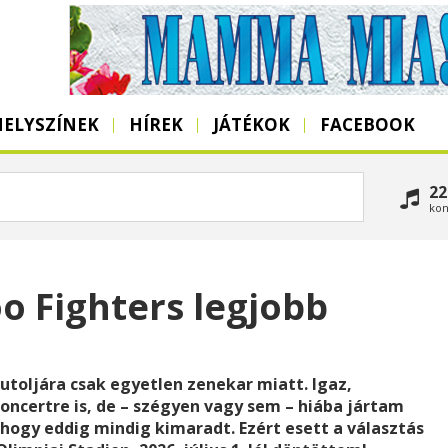
HELYSZÍNEK
HÍREK
JÁTÉKOK
FACEBOOK
22
kon
oo Fighters legjobb
toljára csak egyetlen zenekar miatt. Igaz,
oncertre is, de – szégyen vagy sem – hiába jártam
ahogy eddig mindig kimaradt. Ezért esett a választás