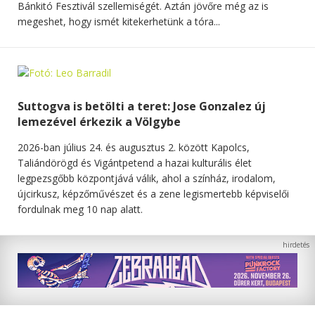
Bánkitó Fesztivál szellemiségét. Aztán jövőre még az is
megeshet, hogy ismét kitekerhetünk a tóra...
Suttogva is betölti a teret: Jose Gonzalez új
lemezével érkezik a Völgybe
2026-ban július 24. és augusztus 2. között Kapolcs,
Taliándörögd és Vigántpetend a hazai kulturális élet
legpezsgőbb központjává válik, ahol a színház, irodalom,
újcirkusz, képzőművészet és a zene legismertebb képviselői
fordulnak meg 10 nap alatt.