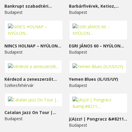
Bankrupt szabadtéri...
Barbárfivérek, Ketioz,...
Budapest
Budapest
NINCS HOLNAP – NYÚLON...
EGRI JÁNOS 60 – NYÚLON...
Budapest
Budapest
Kérdezd a zeneszerzőt...
Yemen Blues (IL/US/UY)
Székesfehérvár
Budapest
Catalan Jazz On Tour |...
Budapest
j(A)zz! | Pongracz &#8211;...
Budapest