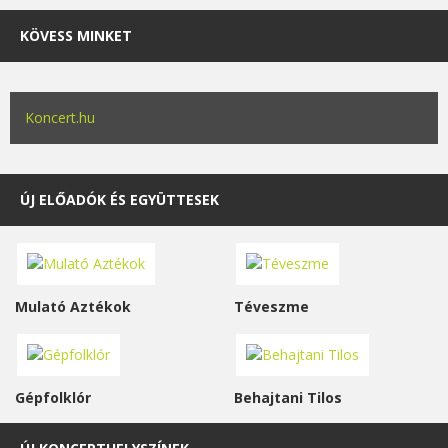
KÖVESS MINKET
Koncert.hu
ÚJ ELŐADÓK ÉS EGYÜTTESEK
Mulató Aztékok
Téveszme
Gépfolklór
Behajtani Tilos