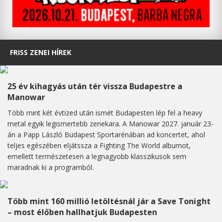
FRISS ZENEI HÍREK
25 év kihagyás után tér vissza Budapestre a
Manowar
Több mint két évtized után ismét Budapesten lép fel a heavy
metal egyik legismertebb zenekara. A Manowar 2027. január 23-
án a Papp László Budapest Sportarénában ad koncertet, ahol
teljes egészében eljátssza a Fighting The World albumot,
emellett természetesen a legnagyobb klasszikusok sem
maradnak ki a programból.
Több mint 160 millió letöltésnál jár a Save Tonight
– most élőben hallhatjuk Budapesten