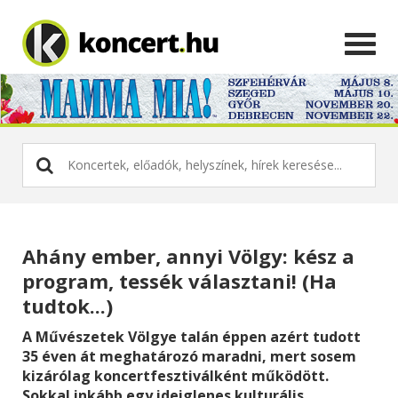
Ahány ember, annyi Völgy: kész a
program, tessék választani! (Ha
tudtok...)
A Művészetek Völgye talán éppen azért tudott
35 éven át meghatározó maradni, mert sosem
kizárólag koncertfesztiválként működött.
Sokkal inkább egy ideiglenes kulturális