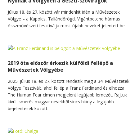
Nyílnak a Völgyben a Geszti-szóvirágok
Július 18. és 27. között vár mindenkit idén a Művészetek
Völgye – a Kapolcs, Taliándörögd, Vigántpetend hármas
összművészeti fesztiválja most újabb neveket jelentett be.
2019 óta először érkezik külföldi fellépő a
Művészetek Völgyébe
2025. július 18. és 27. között rendezik meg a 34. Művészetek
Völgye Fesztivált, ahol fellép a Franz Ferdinand és elhozza
The Human Fear címen megjelent legújabb lemezét. Rajtuk
kívül ismerős magyar nevekből sincs hiány a legújabb
bejelentések között.