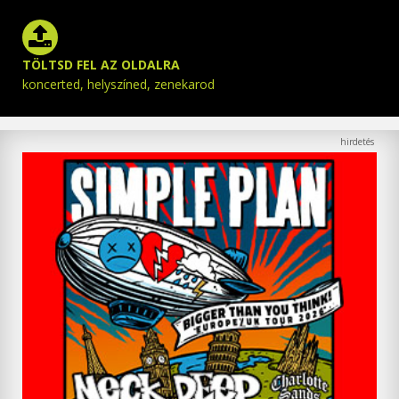
TÖLTSD FEL AZ OLDALRA
koncerted, helyszíned, zenekarod