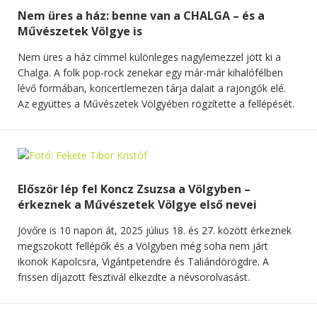
Nem üres a ház: benne van a CHALGA – és a
Művészetek Völgye is
Nem üres a ház címmel különleges nagylemezzel jött ki a
Chalga. A folk pop-rock zenekar egy már-már kihalófélben
lévő formában, koncertlemezen tárja dalait a rajongók elé.
Az együttes a Művészetek Völgyében rögzítette a fellépését.
Először lép fel Koncz Zsuzsa a Völgyben –
érkeznek a Művészetek Völgye első nevei
Jövőre is 10 napon át, 2025 július 18. és 27. között érkeznek
megszokott fellépők és a Völgyben még soha nem járt
ikonok Kapolcsra, Vigántpetendre és Taliándörögdre. A
frissen díjazott fesztivál elkezdte a névsorolvasást.