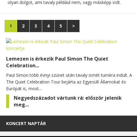
olyan dolgot, ami tavaly például nem, vagy másképp volt.
1
2
3
4
5
>
Lemezen is érkezik Paul Simon The Quiet
Celebration...
Paul Simon több évnyi szünet után tavaly ismét turnéra indult. A
The Quiet Celebration Tour bejárta az Egyesült Államokat és
Európát is, most...
Negyedszázadot vártunk rá: először jelenik
meg...
KONCERT NAPTÁR