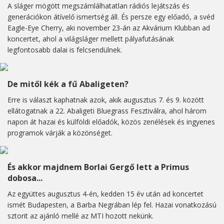
A sláger mögött megszámlálhatatlan rádiós lejátszás és
generációkon átívelő ismertség áll. És persze egy előadó, a svéd
Eagle-Eye Cherry, aki november 23-án az Akvárium Klubban ad
koncertet, ahol a világsláger mellett pályafutásának
legfontosabb dalai is felcsendülnek.
De mitől kék a fű Abaligeten?
Erre is választ kaphatnak azok, akik augusztus 7. és 9. között
ellátogatnak a 22. Abaligeti Bluegrass Fesztiválra, ahol három
napon át hazai és külföldi előadók, közös zenélések és ingyenes
programok várják a közönséget.
És akkor majdnem Borlai Gergő lett a Primus
dobosa...
Az együttes augusztus 4-én, kedden 15 év után ad koncertet
ismét Budapesten, a Barba Negrában lép fel. Hazai vonatkozású
sztorit az ajánló mellé az MTI hozott nekünk.