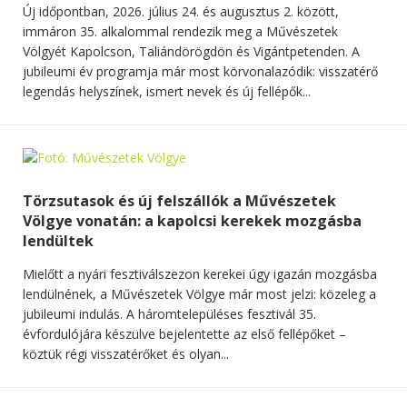
Új időpontban, 2026. július 24. és augusztus 2. között,
immáron 35. alkalommal rendezik meg a Művészetek
Völgyét Kapolcson, Taliándörögdön és Vigántpetenden. A
jubileumi év programja már most körvonalazódik: visszatérő
legendás helyszínek, ismert nevek és új fellépők...
Törzsutasok és új felszállók a Művészetek
Völgye vonatán: a kapolcsi kerekek mozgásba
lendültek
Mielőtt a nyári fesztiválszezon kerekei úgy igazán mozgásba
lendülnének, a Művészetek Völgye már most jelzi: közeleg a
jubileumi indulás. A háromtelepüléses fesztivál 35.
évfordulójára készülve bejelentette az első fellépőket –
köztük régi visszatérőket és olyan...