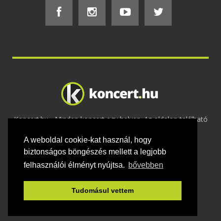
Koncert.hu - Minden koncert egy helyen. Az oldalon található
tartalmakat szerzői jogok védik © 2002 -
A weboldal cookie-kat használ, hogy
2020
Adatvédelem
-
ÁSZF
-
Felhasználási
feltételek
-
Webmaster
-
Kapcsolat és üzenet küldés
biztonságos böngészés mellett a legjobb
felhasználói élményt nyújtsa.
bővebben
Tudomásul vettem