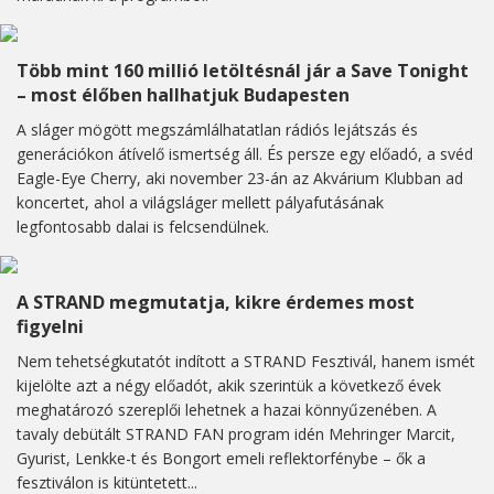
Több mint 160 millió letöltésnál jár a Save Tonight
– most élőben hallhatjuk Budapesten
A sláger mögött megszámlálhatatlan rádiós lejátszás és
generációkon átívelő ismertség áll. És persze egy előadó, a svéd
Eagle-Eye Cherry, aki november 23-án az Akvárium Klubban ad
koncertet, ahol a világsláger mellett pályafutásának
legfontosabb dalai is felcsendülnek.
A STRAND megmutatja, kikre érdemes most
figyelni
Nem tehetségkutatót indított a STRAND Fesztivál, hanem ismét
kijelölte azt a négy előadót, akik szerintük a következő évek
meghatározó szereplői lehetnek a hazai könnyűzenében. A
tavaly debütált STRAND FAN program idén Mehringer Marcit,
Gyurist, Lenkke-t és Bongort emeli reflektorfénybe – ők a
fesztiválon is kitüntetett...