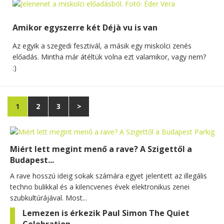
Amikor egyszerre két Déjà vu is van
Az egyik a szegedi fesztivál, a másik egy miskolci zenés
előadás. Mintha már átéltük volna ezt valamikor, vagy nem?
:)
1
2
3
>
Miért lett megint menő a rave? A Szigettől a
Budapest...
A rave hosszú ideig sokak számára egyet jelentett az illegális
techno bulikkal és a kilencvenes évek elektronikus zenei
szubkultúrájával. Most...
Lemezen is érkezik Paul Simon The Quiet