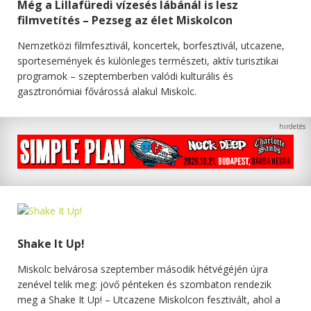
Még a Lillafüredi vízesés lábánál is lesz
filmvetítés – Pezseg az élet Miskolcon
Nemzetközi filmfesztivál, koncertek, borfesztivál, utcazene,
sportesemények és különleges természeti, aktív turisztikai
programok – szeptemberben valódi kulturális és
gasztronómiai fővárossá alakul Miskolc.
Shake It Up!
Miskolc belvárosa szeptember második hétvégéjén újra
zenével telik meg: jövő pénteken és szombaton rendezik
meg a Shake It Up! – Utcazene Miskolcon fesztivált, ahol a