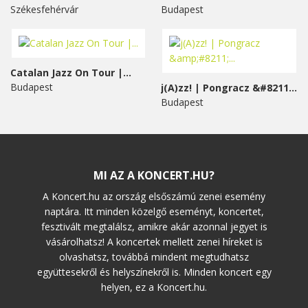
Székesfehérvár
Budapest
Catalan Jazz On Tour |...
Budapest
j(A)zz! | Pongracz &#8211;...
Budapest
MI AZ A KONCERT.HU?
A Koncert.hu az ország elsőszámú zenei esemény
naptára. Itt minden közelgő eseményt, koncertet,
fesztivált megtalálsz, amikre akár azonnal jegyet is
vásárolhatsz! A koncertek mellett zenei híreket is
olvashatsz, továbbá mindent megtudhatsz
együttesekről és helyszínekről is. Minden koncert egy
helyen, ez a Koncert.hu.