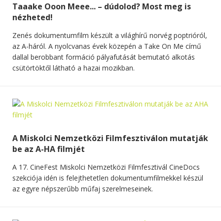
Taaake Ooon Meee... – dúdolod? Most meg is
nézheted!
Zenés dokumentumfilm készült a világhírű norvég poptrióról,
az A-háról. A nyolcvanas évek közepén a Take On Me című
dallal berobbant formáció pályafutását bemutató alkotás
csütörtöktől látható a hazai mozikban.
A Miskolci Nemzetközi Filmfesztiválon mutatják
be az A-HA filmjét
A 17. CineFest Miskolci Nemzetközi Filmfesztivál CineDocs
szekciója idén is felejthetetlen dokumentumfilmekkel készül
az egyre népszerűbb műfaj szerelmeseinek.