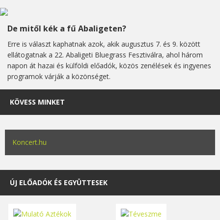
De mitől kék a fű Abaligeten?
Erre is választ kaphatnak azok, akik augusztus 7. és 9. között
ellátogatnak a 22. Abaligeti Bluegrass Fesztiválra, ahol három
napon át hazai és külföldi előadók, közös zenélések és ingyenes
programok várják a közönséget.
KÖVESS MINKET
Koncert.hu
ÚJ ELŐADÓK ÉS EGYÜTTESEK