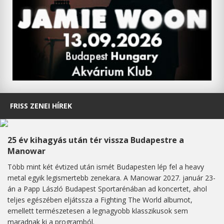
FRISS ZENEI HÍREK
25 év kihagyás után tér vissza Budapestre a
Manowar
Több mint két évtized után ismét Budapesten lép fel a heavy
metal egyik legismertebb zenekara. A Manowar 2027. január 23-
án a Papp László Budapest Sportarénában ad koncertet, ahol
teljes egészében eljátssza a Fighting The World albumot,
emellett természetesen a legnagyobb klasszikusok sem
maradnak ki a programból.