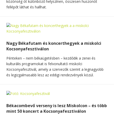
közönség öt különböző helyszínen, összesen huszonöt
fellépőt láthat és hallhat.
Nagy Békafutam és koncerthegyek a miskolci
Kocsonyafesztiválon
Pénteken – nem békaügetésben – kezdődik a zenei és
kulturális programokat is felvonultató miskolci
Kocsonyafesztivál, amely a szervezők szerint a legnagyobb
és legizgalmasabb lesz az eddigi rendezvények közül.
Békacombevő verseny is lesz Miskolcon – és több
mint 50 koncert a Kocsonyafesztiválon