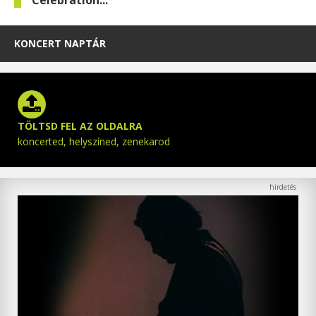
Celebration...
KONCERT NAPTÁR
TÖLTSD FEL AZ OLDALRA
koncerted, helyszíned, zenekarod