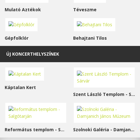
Mulató Aztékok
Téveszme
Gépfolklór
Behajtani Tilos
ÚJ KONCERTHELYSZÍNEK
Káptalan Kert
Szent László Templom - Sárvár
Református templom - Salgótarján
Szolnoki Galéria - Damjanich János Múzeum