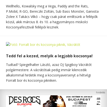
Wellhello, Kowalsky meg a Vega, Paddy and the Rats,
P.Mobil, R-GO, Bereczki Zoltán, Sub Bass Monster, Ganxsta
Zolee X Takács Vilkó – hogy csak párat említsünk a fellépők
közül, akik március 8. és 10. a hagyományos miskolci
Kocsonyafesztivál fellépői lesznek.
Tedd fel a kezed, melyik a legjobb kocsonya!
Tudtad? Spiegelhalter László, azaz DJ Spigiboy Vácrátót
polgármestere. A vácrátótiak pedig immár kilencedik
alkalommal hirdetik meg a kocsonyaversenyt a hétvégi
Forralt bor és kocsonya pikniken.