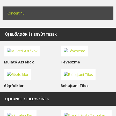
Koncert.hu
ÚJ ELŐADÓK ÉS EGYÜTTESEK
Mulató Aztékok
Téveszme
Gépfolklór
Behajtani Tilos
ÚJ KONCERTHELYSZÍNEK