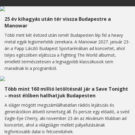
25 év kihagyás után tér vissza Budapestre a
Manowar
Több mint két évtized után ismét Budapesten lép fel a heavy
metal egyik legismertebb zenekara. A Manowar 2027. január 23-
án a Papp László Budapest Sportarénában ad koncertet, ahol
teljes egészében eljátssza a Fighting The World albumot,
emellett természetesen a legnagyobb klasszikusok sem
maradnak ki a programból.
Több mint 160 millió letöltésnál jár a Save Tonight
– most élőben hallhatjuk Budapesten
A sláger mögött megszámlálhatatlan rádiós lejátszás és
generációkon átívelő ismertség áll. És persze egy előadó, a svéd
Eagle-Eye Cherry, aki november 23-án az Akvárium Klubban ad
koncertet, ahol a világsláger mellett pályafutásának
legfontosabb dalai is felcsendülnek.