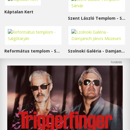
Káptalan Kert
Szent László Templom - Sárvár
Református templom - Salgótarján
Szolnoki Galéria - Damjanich János Múzeum