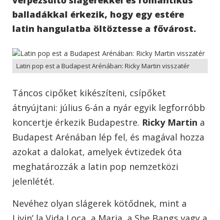
balladákkal érkezik, hogy egy estére
latin hangulatba öltöztesse a fővárost.
Latin pop est a Budapest Arénában: Ricky Martin visszatér
Táncos cipőket kikészíteni, csípőket
átnyújtani: július 6-án a nyár egyik legforróbb
koncertje érkezik Budapestre.
Ricky Martin
a
Budapest Arénában lép fel, és magával hozza
azokat a dalokat, amelyek évtizedek óta
meghatározzák a latin pop nemzetközi
jelenlétét.
Nevéhez olyan slágerek kötődnek, mint a
Livin’ la Vida Loca
, a
Maria
, a
She Bangs
vagy a