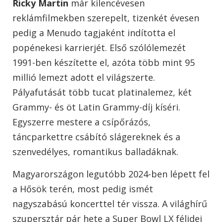
Ricky Martin
már kilencévesen
reklámfilmekben szerepelt, tizenkét évesen
pedig a
Menudo
tagjaként indította el
popénekesi karrierjét. Első szólólemezét
1991-ben készítette el, azóta több mint 95
millió lemezt adott el világszerte.
Pályafutását több tucat platinalemez, két
Grammy- és öt Latin Grammy-díj kíséri.
Egyszerre mestere a csípőrázós,
táncparkettre csábító slágereknek és a
szenvedélyes, romantikus balladáknak.
Magyarországon legutóbb 2024-ben lépett fel
a Hősök terén, most pedig ismét
nagyszabású koncerttel tér vissza. A világhírű
szupersztár pár hete a
Super Bowl LX
félidei