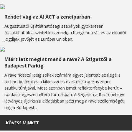
Rendet vág az AI ACT a zeneiparban
Augusztustól új átláthatósági szabályok gyökeresen
átalakíthatják a szintetikus zenék, a hangklónozás és az előadói
jogdíjak jövőjét az Európai Unióban.
Miért lett megint menő a rave? A Szigettől a
Budapest Parkig
A rave hosszú ideig sokak számára egyet jelentett az illegális
techno bulikkal és a kilencvenes évek elektronikus zenei
szubkultúrájával. Most azonban ismét reflektorfénybe került –
ráadásul egészen eltérő formákban. A Szigeten a Recirquel egy
látványos újcirkuszi előadásban idézi meg a rave szellemiségét,
míg a Budapest...
KÖVESS MINKET