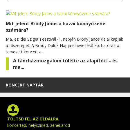
Mit jelent Bródy János a hazai könnyűzene
számára?
Ma, az idei Sziget Fesztivál -1. napján Bródy János dalai kapják
a főszerepet. A Bródy Dalok Napja elnevezésű kb. hatórásra
tervezett koncert a...
A táncházmozgalom túlélte az alapítóit – és
ma...
KONCERT NAPTÁR
TÖLTSD FEL AZ OLDALRA
koncerted, helyszíned, zenekarod