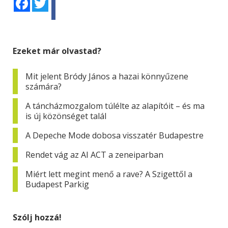
Ezeket már olvastad?
Mit jelent Bródy János a hazai könnyűzene
számára?
A táncházmozgalom túlélte az alapítóit – és ma
is új közönséget talál
A Depeche Mode dobosa visszatér Budapestre
Rendet vág az AI ACT a zeneiparban
Miért lett megint menő a rave? A Szigettől a
Budapest Parkig
Szólj hozzá!