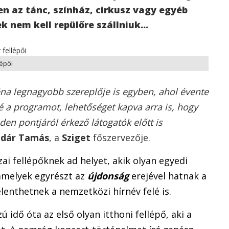
en az tánc, színház, cirkusz vagy egyéb
 nem kell repülőre szállniuk...
lépői
céna legnagyobb szereplője is egyben, ahol évente
sé a programot, lehetőséget kapva arra is, hogy
den pontjáról érkező látogatók előtt is
dár Tamás
, a
Sziget
főszervezője.
ai fellépőknek ad helyet, akik olyan egyedi
 amelyek egyrészt az
újdonság
erejével hatnak a
lenthetnek a nemzetközi hírnév felé is.
zú idő óta az első olyan itthoni fellépő, aki a