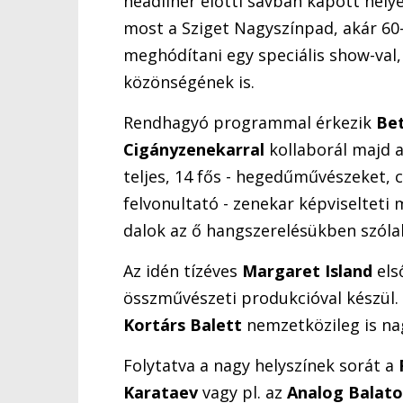
headliner előtti sávban kapott hely
most a Sziget Nagyszínpad, akár 60
meghódítani egy speciális show-val
közönségének is.
Rendhagyó programmal érkezik
Be
Cigányzenekarral
kollaborál majd a
teljes, 14 fős - hegedűművészeket, 
felvonultató - zenekar képviselteti
dalok az ő hangszerelésükben szóla
Az idén tízéves
Margaret Island
els
összművészeti produkcióval készül.
Kortárs Balett
nemzetközileg is nag
Folytatva a nagy helyszínek sorát a
Karataev
vagy pl. az
Analog Balat