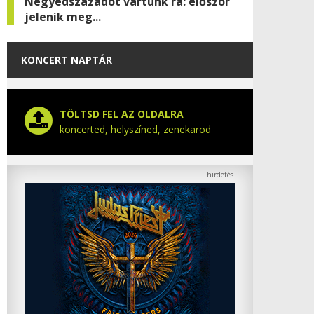
Negyedszázadot vártunk rá: először
jelenik meg...
KONCERT NAPTÁR
TÖLTSD FEL AZ OLDALRA
koncerted, helyszíned, zenekarod