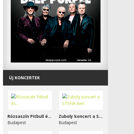
ÚJ KONCERTEK
Rózsaszín Pitbull és...
Zuboly koncert a STENK-ben
Budapest
Budapest