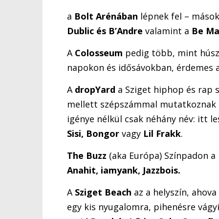
a
Bolt Arénában
lépnek fel – mások
Dublic és B’Andre
valamint a
Be Ma
A
Colosseum
pedig több, mint húsz
napokon és idősávokban, érdemes a 
A
dropYard
a Sziget hiphop és rap 
mellett szépszámmal mutatkoznak be 
igénye nélkül csak néhány név: itt l
Sisi, Bongor
vagy
Lil Frakk
.
The Buzz
(aka Európa) Színpadon a 
Anahit, iamyank, Jazzbois.
A
Sziget Beach
az a helyszín, ahova
egy kis nyugalomra, pihenésre vágyik