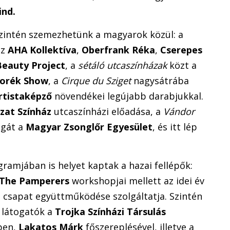
ind.
intén szemezhetünk a magyarok közül: a
az
AHA Kollektíva
,
Oberfrank Réka
,
Cserepes
Beauty Project
, a
sétáló utcaszínházak
közt a
borék Show
, a
Cirque du Sziget
nagysátrába
rtistaképző
növendékei legújabb darabjukkal.
zat Színház
utcaszínházi előadása, a
Vándor
agát a
Magyar Zsonglőr Egyesület
, és itt lép
ramjában is helyet kaptak a hazai fellépők:
The Pamperers
workshopjai mellett az idei év
i csapat együttműködése szolgáltatja.
Szintén
 látogatók a
Trojka Színházi Társulás
ben,
Lakatos Márk
főszereplésével, illetve a