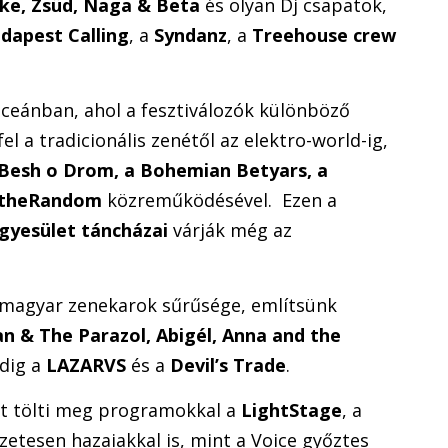
ake, Zsüd, Naga & Beta
és olyan Dj csapatok,
dapest Calling
, a
Syndanz
, a
Treehouse crew
óceánban, ahol a fesztiválozók különböző
el a tradicionális zenétől az elektro-world-ig,
Besh o Drom, a Bohemian Betyars, a
itheRandom
közreműködésével. Ezen a
gyesület táncházai
várják még az
magyar zenekarok sűrűsége, említsünk
van & The Parazol, Abigél, Anna and the
edig a
LAZARVS
és a
Devil’s Trade
.
sát tölti meg programokkal a
LightStage
, a
etesen hazaiakkal is, mint a Voice győztes