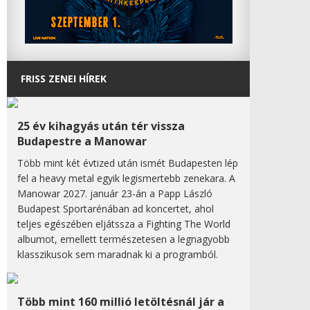
FRISS ZENEI HÍREK
25 év kihagyás után tér vissza
Budapestre a Manowar
Több mint két évtized után ismét Budapesten lép
fel a heavy metal egyik legismertebb zenekara. A
Manowar 2027. január 23-án a Papp László
Budapest Sportarénában ad koncertet, ahol
teljes egészében eljátssza a Fighting The World
albumot, emellett természetesen a legnagyobb
klasszikusok sem maradnak ki a programból.
Több mint 160 millió letöltésnál jár a