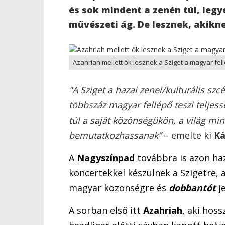
és sok mindent a zenén túl, legy
művészeti ág. De lesznek, akiknek
Azahriah mellett ők lesznek a Sziget a magyar fel
"A Sziget a hazai zenei/kulturális sz
többszáz magyar fellépő teszi teljes
túl a saját közönségükön, a világ min
bemutatkozhassanak”
– emelte ki
Ká
A
Nagyszínpad
továbbra is azon haz
koncertekkel készülnek a Szigetre,
magyar közönségre és
dobbantót
je
A sorban első itt
Azahriah
, aki hoss