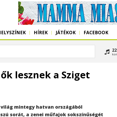
HELYSZÍNEK
HÍREK
JÁTÉKOK
FACEBOOK
22
kon
ők lesznek a Sziget
a világ mintegy hatvan országából
sszú sorát, a zenei műfajok sokszínűségét