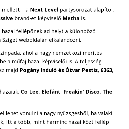
 mellett – a
Next Level
partysorozat alapítói,
ssive
brand-et képviselő
Metha
is.
 hazai fellépőnek ad helyt a különböző
Sziget weboldalán elkalandozni.
színpada, ahol a nagy nemzetközi merítés
a műfaj hazai képviselői is. A teljesség
esz majd
Pogány Induló és Ótvar Pestis, 6363,
hazaiak:
Co Lee
,
Elefánt
,
Freakin' Disco
,
The
 el lehet vonulni a nagy nyüzsgésből, ha valaki
, itt a több, mint harminc hazai közt fellép