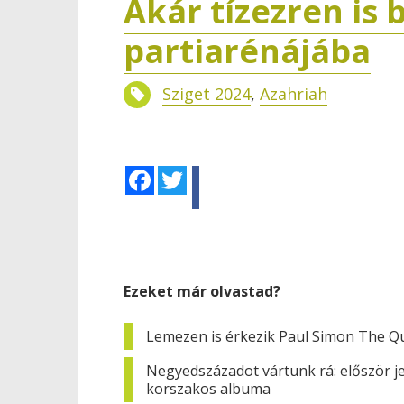
Akár tízezren is 
partiarénájába
Sziget 2024
,
Azahriah
Facebook
Twitter
Ezeket már olvastad?
Lemezen is érkezik Paul Simon The Qu
Negyedszázadot vártunk rá: először j
korszakos albuma