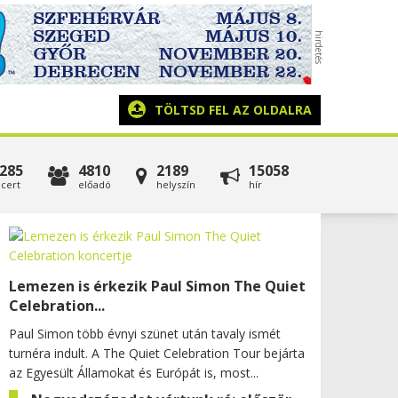
TÖLTSD FEL AZ OLDALRA
285
4810
2189
15058
cert
előadó
helyszín
hír
Lemezen is érkezik Paul Simon The Quiet
Celebration...
Paul Simon több évnyi szünet után tavaly ismét
turnéra indult. A The Quiet Celebration Tour bejárta
az Egyesült Államokat és Európát is, most...