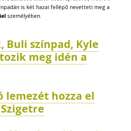
npadán is két hazai fellépő nevetteti meg a
iel
személyében.
, Buli színpad, Kyle
ltozik meg idén a
ó lemezét hozza el
 Szigetre