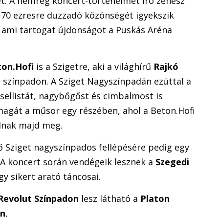
et. A nemrég koncert-történelmet író zenész
-70 ezresre duzzadó közönségét igyekszik
, ami tartogat újdonságot a Puskás Aréna
ton.Hofi
is a Szigetre, aki a világhírű
Rajkó
 színpadon. A Sziget Nagyszínpadán ezúttal a
csellistát, nagybőgőst és cimbalmost is
 magát a műsor egy részében, ahol a Beton.Hofi
lnak majd meg.
ő Sziget nagyszínpados fellépésére pedig egy
 A koncert során vendégeik lesznek a
Szegedi
y sikert arató táncosai.
Revolut Színpadon
lesz látható a
Platon
on
,