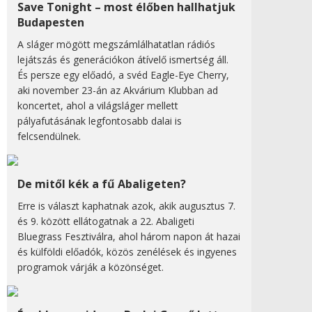
Save Tonight – most élőben hallhatjuk
Budapesten
A sláger mögött megszámlálhatatlan rádiós
lejátszás és generációkon átívelő ismertség áll.
És persze egy előadó, a svéd Eagle-Eye Cherry,
aki november 23-án az Akvárium Klubban ad
koncertet, ahol a világsláger mellett
pályafutásának legfontosabb dalai is
felcsendülnek.
De mitől kék a fű Abaligeten?
Erre is választ kaphatnak azok, akik augusztus 7.
és 9. között ellátogatnak a 22. Abaligeti
Bluegrass Fesztiválra, ahol három napon át hazai
és külföldi előadók, közös zenélések és ingyenes
programok várják a közönséget.