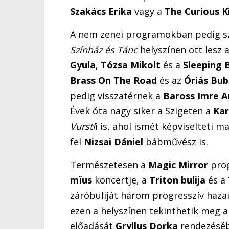
Szakács Erika
vagy a
The Curious K
A nem zenei programokban pedig sz
Színház és Tánc
helyszínen ott lesz 
Gyula
,
Tózsa Mikolt
és a
Sleeping 
Brass On The Road
és az
Óriás Bu
pedig visszatérnek a
Baross Imre A
Évek óta nagy siker a Szigeten a
Kar
Vurstl
i is, ahol ismét képviselteti m
fel
Nizsai Dániel
bábművész is.
Természetesen a
Magic Mirror
prog
mïus
koncertje, a
Triton bulija
és a
záróbuliját három progresszív haza
ezen a helyszínen tekinthetik meg a
előadását
Gryllus Dorka
rendezésé