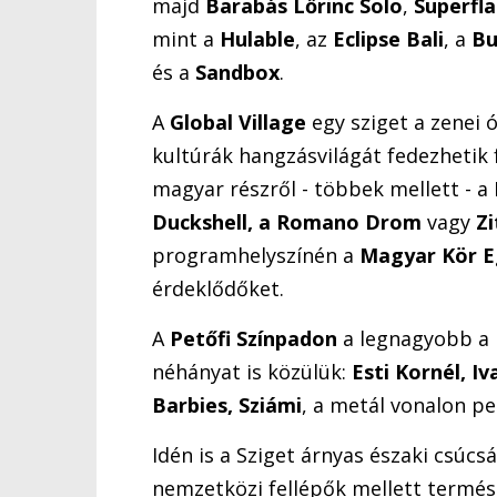
majd
Barabás Lőrinc Solo
,
Superfl
mint a
Hulable
, az
Eclipse Bali
, a
Bu
és a
Sandbox
.
A
Global Village
egy sziget a zenei 
kultúrák hangzásvilágát fedezhetik f
magyar részről - többek mellett - a
Duckshell, a Romano Drom
vagy
Z
programhelyszínén a
Magyar Kör E
érdeklődőket.
A
Petőfi Színpadon
a legnagyobb a 
néhányat is közülük:
Esti Kornél, I
Barbies, Sziámi
, a metál vonalon p
Idén is a Sziget árnyas északi csúc
nemzetközi fellépők mellett termész