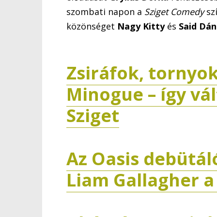
szombati napon a
Sziget Comedy
szí
közönséget
Nagy Kitty
és
Said Dán
Zsiráfok, tornyok
Minogue – így vá
Sziget
Az Oasis debütál
Liam Gallagher a