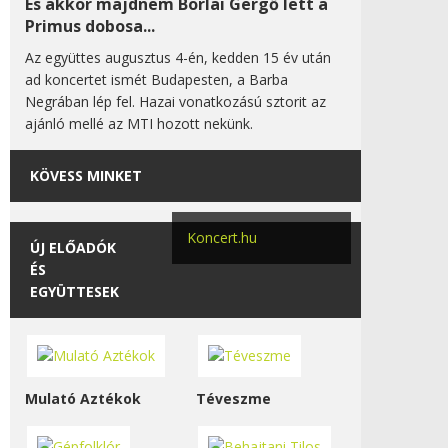
És akkor majdnem Borlai Gergő lett a
Primus dobosa...
Az együttes augusztus 4-én, kedden 15 év után
ad koncertet ismét Budapesten, a Barba
Negrában lép fel. Hazai vonatkozású sztorit az
ajánló mellé az MTI hozott nekünk.
KÖVESS MINKET
Koncert.hu
ÚJ ELŐADÓK
ÉS
EGYÜTTESEK
Mulató Aztékok
Téveszme