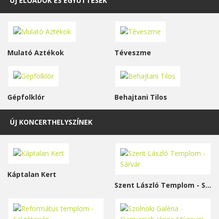
ÚJ ELŐADÓK ÉS EGYÜTTESEK
Mulató Aztékok
Téveszme
Gépfolklór
Behajtani Tilos
ÚJ KONCERTHELYSZÍNEK
Káptalan Kert
Szent László Templom - Sárvár