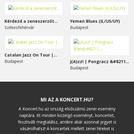
Kérdezd a zeneszerzőt...
Yemen Blues (IL/US/UY)
Székesfehérvár
Budapest
Catalan Jazz On Tour |...
Budapest
j(A)zz! | Pongracz &#8211;...
Budapest
MI AZ A KONCERT.HU?
A Koncert.hu az ország elsőszámú zenei esemény
naptára. Itt minden közelgő eseményt, koncertet,
fesztivált megtalálsz, amikre akár azonnal jegyet is
vásárolhatsz! A koncertek mellett zenei híreket is