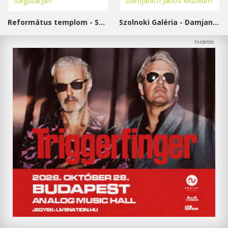
Református templom - Salgótarján
Szolnoki Galéria - Damjanich János Múzeum