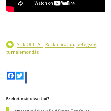
Sick Of It All
,
Rockmaraton
,
betegség
,
turnélemondás
Facebook
Twitter
Ezeket már olvastad?