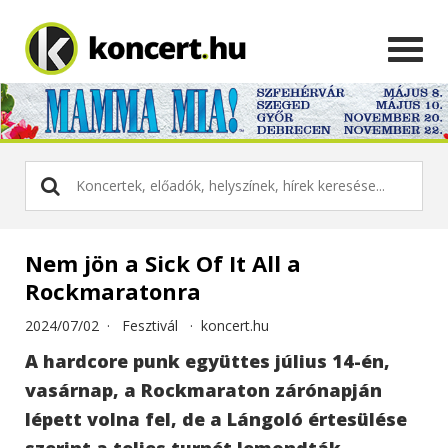
Nem jön a Sick Of It All a
Rockmaratonra
2024/07/02 ·
Fesztivál
·
koncert.hu
A hardcore punk együttes július 14-én,
vasárnap, a Rockmaraton zárónapján
lépett volna fel, de a Lángoló értesülése
szerint a teljes turnét lemondták.