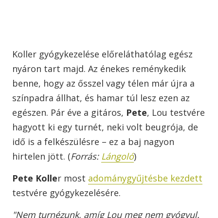
Koller gyógykezelése előreláthatólag egész
nyáron tart majd. Az énekes reménykedik
benne, hogy az ősszel vagy télen már újra a
színpadra állhat, és hamar túl lesz ezen az
egészen. Pár éve a gitáros,
Pete
, Lou testvére
hagyott ki egy turnét, neki volt beugrója, de
idő is a felkészülésre – ez a baj nagyon
hirtelen jött. (
Forrás:
Lángoló
)
Pete Kolle
r most
adománygyűjtésbe kezdett
testvére gyógykezelésére.
"Nem turnézunk, amíg Lou meg nem gyógyul.