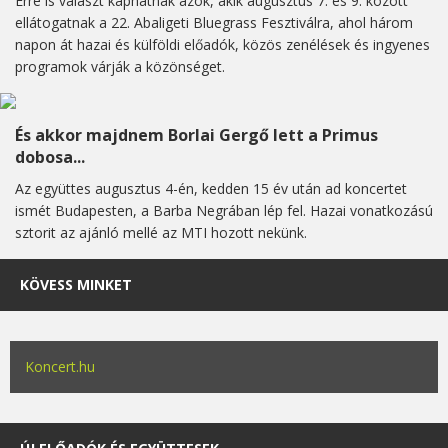
Erre is választ kaphatnak azok, akik augusztus 7. és 9. között
ellátogatnak a 22. Abaligeti Bluegrass Fesztiválra, ahol három
napon át hazai és külföldi előadók, közös zenélések és ingyenes
programok várják a közönséget.
És akkor majdnem Borlai Gergő lett a Primus
dobosa...
Az együttes augusztus 4-én, kedden 15 év után ad koncertet
ismét Budapesten, a Barba Negrában lép fel. Hazai vonatkozású
sztorit az ajánló mellé az MTI hozott nekünk.
KÖVESS MINKET
Koncert.hu