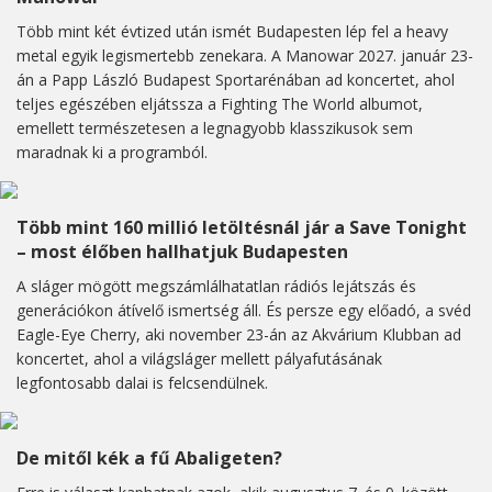
Több mint két évtized után ismét Budapesten lép fel a heavy
metal egyik legismertebb zenekara. A Manowar 2027. január 23-
án a Papp László Budapest Sportarénában ad koncertet, ahol
teljes egészében eljátssza a Fighting The World albumot,
emellett természetesen a legnagyobb klasszikusok sem
maradnak ki a programból.
Több mint 160 millió letöltésnál jár a Save Tonight
– most élőben hallhatjuk Budapesten
A sláger mögött megszámlálhatatlan rádiós lejátszás és
generációkon átívelő ismertség áll. És persze egy előadó, a svéd
Eagle-Eye Cherry, aki november 23-án az Akvárium Klubban ad
koncertet, ahol a világsláger mellett pályafutásának
legfontosabb dalai is felcsendülnek.
De mitől kék a fű Abaligeten?