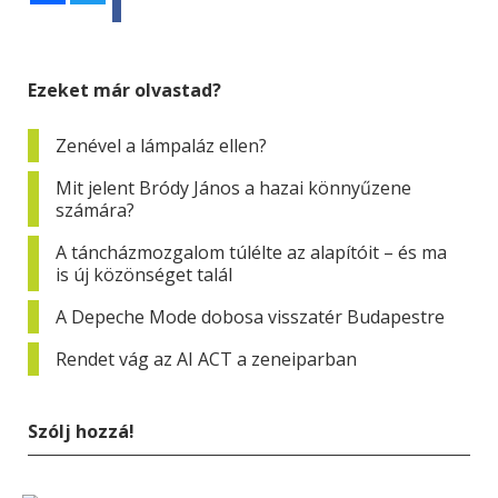
Ezeket már olvastad?
Zenével a lámpaláz ellen?
Mit jelent Bródy János a hazai könnyűzene
számára?
A táncházmozgalom túlélte az alapítóit – és ma
is új közönséget talál
A Depeche Mode dobosa visszatér Budapestre
Rendet vág az AI ACT a zeneiparban
Szólj hozzá!