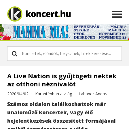
A Live Nation is gyűjtögeti nektek
az otthoni néznivalót
2020/04/02 ·
Karanténban a világ
·
Labancz Andrea
Számos oldalon találkozhattok már
unaloműző koncertek, vagy élő
bejelentkezések összesített formájával
amiből természetesen a világ