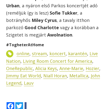
Urban
, a nyáron első Parkos koncertjét adó
(reméljük így is lesz)
Sofie Tukker
, a
botrányhős
Miley Cyrus
, a tavaly itthon
parkozó
Good Charlotte
vagy a korábban a
Szigetet is megjárt
Awolnation
.
#TogheterAtHome
online
,
stream
,
koncert
,
karantén
,
Live
Nation
,
Living Room Concert for America
,
OneRepublic
,
Alicia Keys
,
Anne-Marie
,
Hozier
,
Jimmy Eat World
,
Niall Horan
,
Metallica
,
John
Legend
,
Lauv
Facebook
Twitter