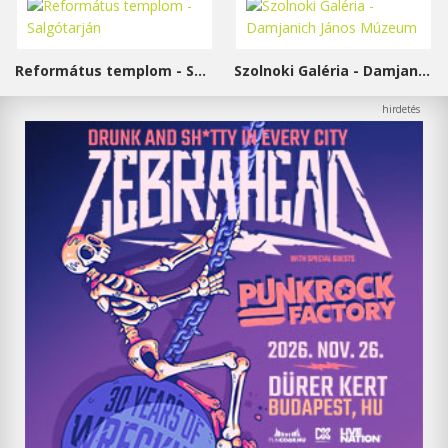
Református templom - Salgótarján
Szolnoki Galéria - Damjanich János Múzeum