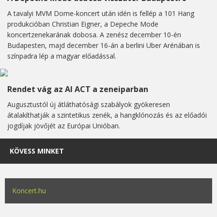
A tavalyi MVM Dome-koncert után idén is fellép a 101 Hang
produkcióban Christian Eigner, a Depeche Mode
koncertzenekarának dobosa. A zenész december 10-én
Budapesten, majd december 16-án a berlini Uber Arénában is
színpadra lép a magyar előadással.
Rendet vág az AI ACT a zeneiparban
Augusztustól új átláthatósági szabályok gyökeresen
átalakíthatják a szintetikus zenék, a hangklónozás és az előadói
jogdíjak jövőjét az Európai Unióban.
KÖVESS MINKET
Koncert.hu