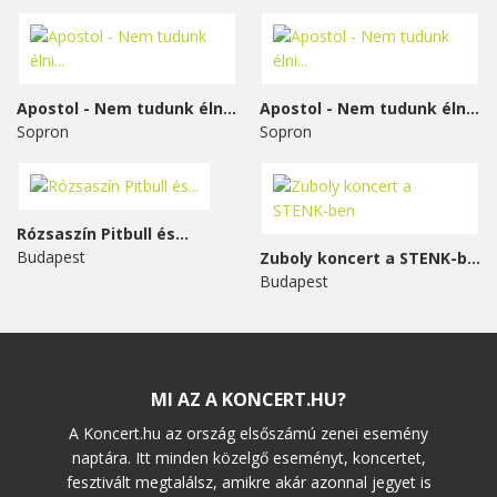
Apostol - Nem tudunk élni...
Apostol - Nem tudunk élni...
Sopron
Sopron
Rózsaszín Pitbull és...
Budapest
Zuboly koncert a STENK-ben
Budapest
MI AZ A KONCERT.HU?
A Koncert.hu az ország elsőszámú zenei esemény
naptára. Itt minden közelgő eseményt, koncertet,
fesztivált megtalálsz, amikre akár azonnal jegyet is