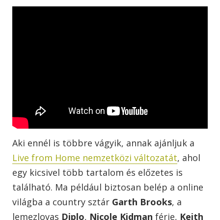
Aki ennél is többre vágyik, annak ajánljuk a
Live from Home nemzetközi változatát
, ahol
egy kicsivel több tartalom és előzetes is
található. Ma például biztosan belép a online
világba a country sztár
Garth Brooks
, a
lemezlovas
Diplo
,
Nicole Kidman
férje,
Keith