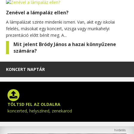
Zenével a lámpaláz ellen?
A lámpalázat szinte mindenki ismeri. Van, akit egy iskolai
felelés, másokat egy koncert, vizsga vagy munkahelyi
prezentáció előtt bénít meg. A...
Mit jelent Bródy János a hazai könnyűzene
számára?
KONCERT NAPTÁR
TÖLTSD FEL AZ OLDALRA
koncerted, helyszíned, zenekarod