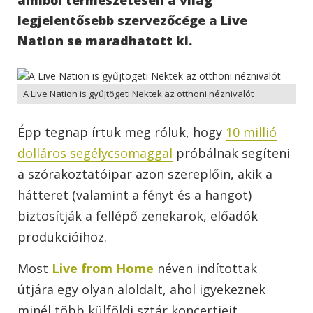
legjelentősebb szervezőcége a Live
Nation se maradhatott ki.
A Live Nation is gyűjtögeti Nektek az otthoni néznivalót
Épp tegnap írtuk meg róluk, hogy
10 millió
dolláros segélycsomaggal
próbálnak segíteni
a szórakoztatóipar azon szereplőin, akik a
hátteret (valamint a fényt és a hangot)
biztosítják a fellépő zenekarok, előadók
produkcióihoz.
Most
Live from Home
néven indítottak
útjára egy olyan aloldalt, ahol igyekeznek
minél több külföldi sztár koncertjeit,