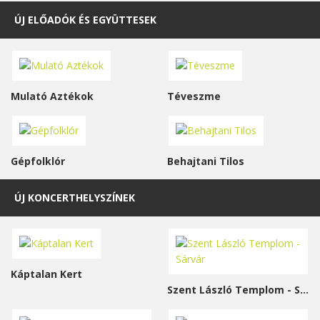
ÚJ ELŐADÓK ÉS EGYÜTTESEK
Mulató Aztékok
Téveszme
Gépfolklór
Behajtani Tilos
ÚJ KONCERTHELYSZÍNEK
Káptalan Kert
Szent László Templom - Sárvár