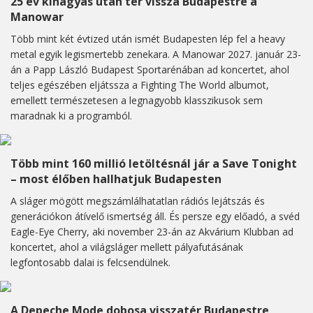
25 év kihagyás után tér vissza Budapestre a
Manowar
Több mint két évtized után ismét Budapesten lép fel a heavy
metal egyik legismertebb zenekara. A Manowar 2027. január 23-
án a Papp László Budapest Sportarénában ad koncertet, ahol
teljes egészében eljátssza a Fighting The World albumot,
emellett természetesen a legnagyobb klasszikusok sem
maradnak ki a programból.
Több mint 160 millió letöltésnál jár a Save Tonight
– most élőben hallhatjuk Budapesten
A sláger mögött megszámlálhatatlan rádiós lejátszás és
generációkon átívelő ismertség áll. És persze egy előadó, a svéd
Eagle-Eye Cherry, aki november 23-án az Akvárium Klubban ad
koncertet, ahol a világsláger mellett pályafutásának
legfontosabb dalai is felcsendülnek.
A Depeche Mode dobosa visszatér Budapestre