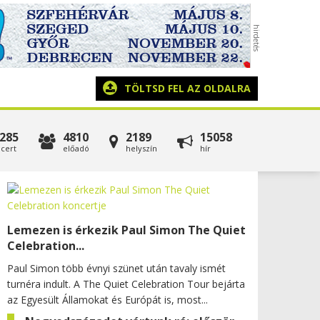
TÖLTSD FEL AZ OLDALRA
285
4810
2189
15058
cert
előadó
helyszín
hír
Lemezen is érkezik Paul Simon The Quiet
Celebration...
Paul Simon több évnyi szünet után tavaly ismét
turnéra indult. A The Quiet Celebration Tour bejárta
az Egyesült Államokat és Európát is, most...