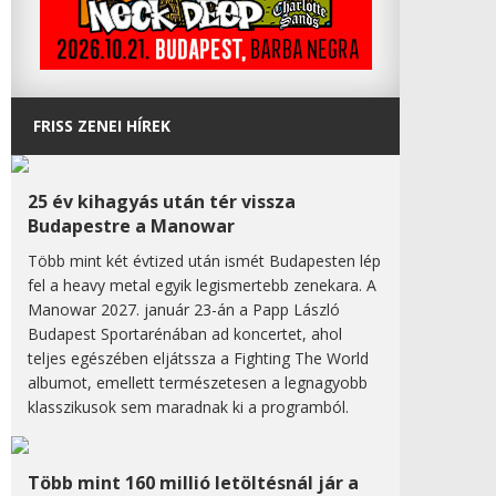
FRISS ZENEI HÍREK
25 év kihagyás után tér vissza
Budapestre a Manowar
Több mint két évtized után ismét Budapesten lép
fel a heavy metal egyik legismertebb zenekara. A
Manowar 2027. január 23-án a Papp László
Budapest Sportarénában ad koncertet, ahol
teljes egészében eljátssza a Fighting The World
albumot, emellett természetesen a legnagyobb
klasszikusok sem maradnak ki a programból.
Több mint 160 millió letöltésnál jár a