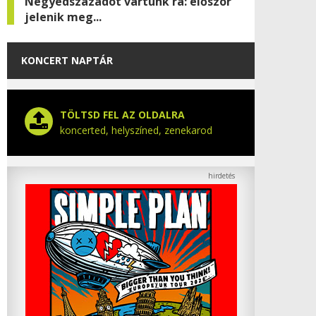
Negyedszázadot vártunk rá: először
jelenik meg...
KONCERT NAPTÁR
TÖLTSD FEL AZ OLDALRA
koncerted, helyszíned, zenekarod