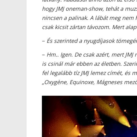
hogy JMJ oneman-show, tehát a muzsi
nincsen a palinak. A lábát meg nem h
csak kicsit zártan távozom. Mert ala
–
És szerinted a nyugdíjasok tömegén
–
Hm.. Igen. De csak azért, mert JMJ 
is csinál már ebben az életben. Szer
fel legalább tíz JMJ lemez címét, és 
„Oxygène, Equinoxe, Mágneses mezők..