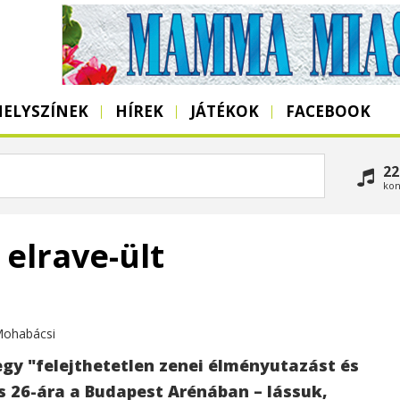
HELYSZÍNEK
HÍREK
JÁTÉKOK
FACEBOOK
22
kon
 elrave-ült
Mohabácsi
 egy "felejthetetlen zenei élményutazást és
us 26-ára a Budapest Arénában – lássuk,