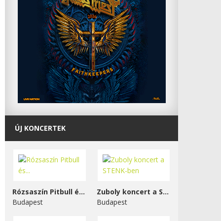
ÚJ KONCERTEK
Rózsaszín Pitbull és...
Zuboly koncert a STENK-ben
Budapest
Budapest