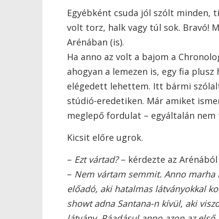
Egyébként csuda jól szólt minden, 
volt torz, halk vagy túl sok. Bravó!
Arénában (is).
Ha anno az volt a bajom a Chronolog
ahogyan a lemezen is, egy fia plusz
elégedett lehettem. Itt bármi szóla
stúdió-eredetiken. Már amiket ismer
meglepő fordulat – egyáltalán nem 
Kicsit előre ugrok.
–
Ezt vártad?
– kérdezte az Arénából 
–
Nem vártam semmit. Anno marha na
előadó, aki hatalmas látványokkal ko
showt adna Santana-n kívül, aki viszo
látvány. Ráadásul anno azon az els