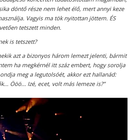
ka döntő része nem lehet élő, mert annyi keze
asználja. Vagyis ma tök nyitottan jöttem. ÉS
pvetően tetszett minden.
ek is tetszett?
nekik azt a bizonyos három lemezt jelenti, bármit
intem ha megkérnél itt száz embert, hogy sorolja
mondja meg a legutolsóét, akkor ezt hallanád:
. Ööö... Izé, ecet, volt más lemeze is?”