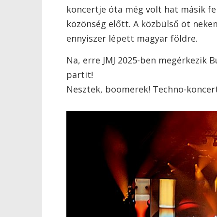
koncertje óta még volt hat másik fel
közönség előtt. A közbülső öt nekem
ennyiszer lépett magyar földre.
Na, erre JMJ 2025-ben megérkezik B
partit!
Nesztek, boomerek! Techno-koncerte