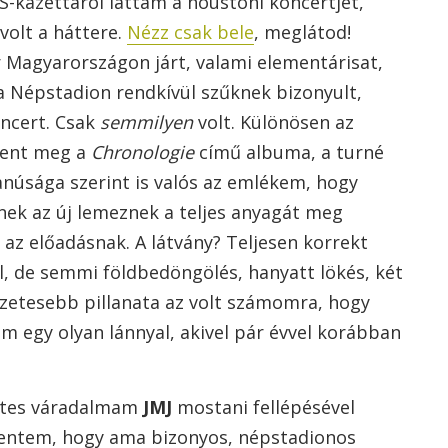
-kazettáról láttam a houstoni koncertjét,
olt a háttere.
Nézz csak bele
, meglátod!
r Magyarországon járt, valami elementárisat,
a Népstadion rendkívül szűknek bizonyult,
ncert. Csak
semmilyen
volt. Különösen az
lent meg a
Chronologie
című albuma, a turné
tanúsága szerint is valós az emlékem, hogy
ek az új lemeznek a teljes anyagát meg
 az előadásnak. A látvány? Teljesen korrekt
ll, de semmi földbedöngölés, hanyatt lökés, két
ezetesebb pillanata az volt számomra, hogy
m egy olyan lánnyal, akivel pár évvel korábban
zetes váradalmam
JMJ
mostani fellépésével
entem, hogy ama bizonyos, népstadionos