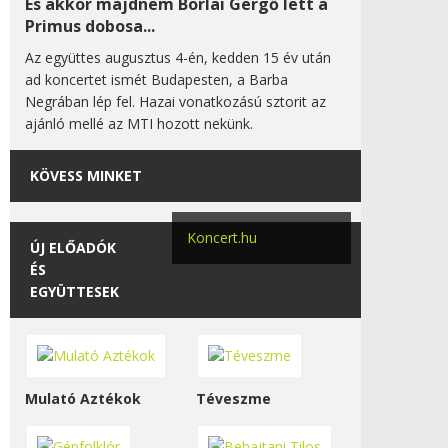
És akkor majdnem Borlai Gergő lett a
Primus dobosa...
Az együttes augusztus 4-én, kedden 15 év után
ad koncertet ismét Budapesten, a Barba
Negrában lép fel. Hazai vonatkozású sztorit az
ajánló mellé az MTI hozott nekünk.
KÖVESS MINKET
Koncert.hu
ÚJ ELŐADÓK
ÉS
EGYÜTTESEK
Mulató Aztékok
Téveszme