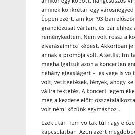
amikor egy kopott, hangcsúszós VHS
aminek konkrétan egy városnegyed v
Éppen ezért, amikor '93-ban elősző
grandiózusat vártam, és bár ehhez 
reménykedtem. Nem volt rossz a ko
elvárásaimhoz képest. Akkoriban je
annak a promója volt. A setlist.fm 
meghallgattuk azon a koncerten enn
néhány gigaslágert – és vége is volt
volt, vetítgetések, fények, ahogy ke
vállra fektetés, A koncert legemlék
még a kezdete előtt összetalálkozta
volt némi közünk egymáshoz...
Ezek után nem voltak túl nagy elő
kapcsolatban. Azon azért megdöbb