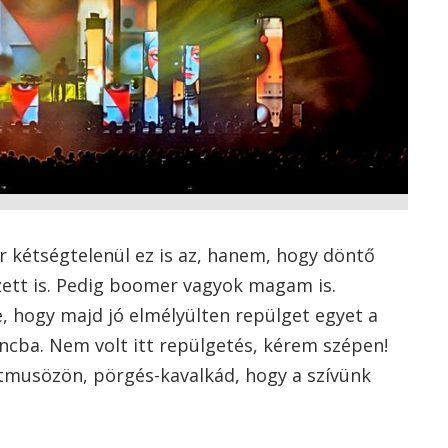
r kétségtelenül ez is az, hanem, hogy döntő
ett is. Pedig boomer vagyok magam is.
e, hogy majd jó elmélyülten repülget egyet a
ncba. Nem volt itt repülgetés, kérem szépen!
itmusözön, pörgés-kavalkád, hogy a szívünk