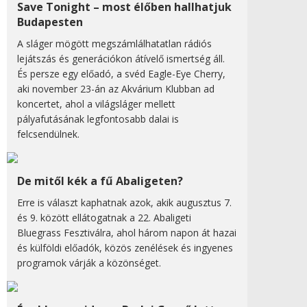
Save Tonight – most élőben hallhatjuk
Budapesten
A sláger mögött megszámlálhatatlan rádiós
lejátszás és generációkon átívelő ismertség áll.
És persze egy előadó, a svéd Eagle-Eye Cherry,
aki november 23-án az Akvárium Klubban ad
koncertet, ahol a világsláger mellett
pályafutásának legfontosabb dalai is
felcsendülnek.
De mitől kék a fű Abaligeten?
Erre is választ kaphatnak azok, akik augusztus 7.
és 9. között ellátogatnak a 22. Abaligeti
Bluegrass Fesztiválra, ahol három napon át hazai
és külföldi előadók, közös zenélések és ingyenes
programok várják a közönséget.