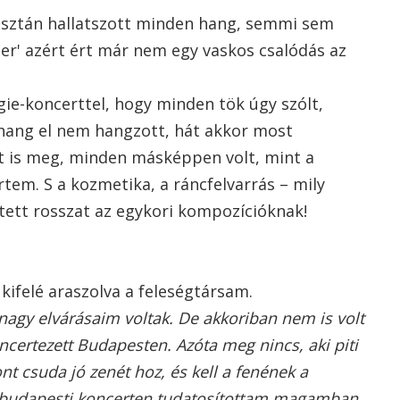
tisztán hallatszott minden hang, semmi sem
 Mer' azért ért már nem egy vaskos csalódás az
ie-koncerttel, hogy minden tök úgy szólt,
 hang el nem hangzott, hát akkor most
lt is meg, minden másképpen volt, mint a
tem. S a kozmetika, a ráncfelvarrás – mily
tett rosszat az egykori kompozícióknak!
kifelé araszolva a feleségtársam.
gy elvárásaim voltak. De akkoriban nem is volt
ncertezett Budapesten. Azóta meg nincs, aki piti
nt csuda jó zenét hoz, és kell a fenének a
ő budapesti koncerten tudatosítottam magamban,