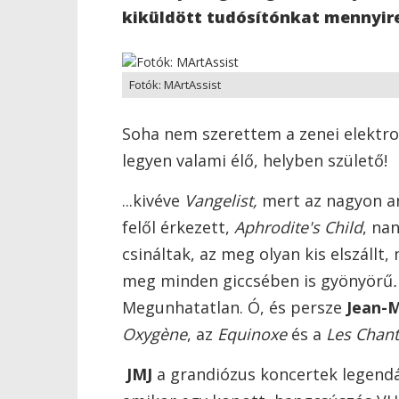
kiküldött tudósítónkat mennyire
Fotók: MArtAssist
Soha nem szerettem a zenei elekt
legyen valami élő, helyben születő!
...kivéve
Vangelist,
mert az nagyon an
felől érkezett,
Aphrodite's Child
, na
csináltak, az meg olyan kis elszállt,
meg minden giccsében is gyönyörű
Megunhatatlan. Ó, és persze
Jean-M
Oxygène
, az
Equinoxe
és a
Les Chant
JMJ
a grandiózus koncertek legendá