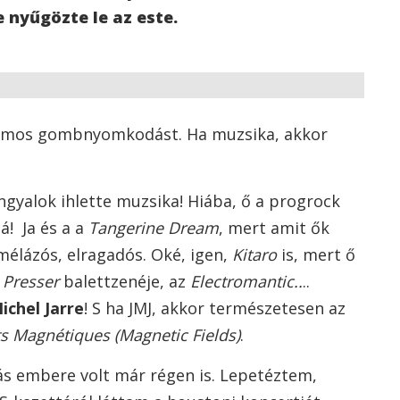
 nyűgözte le az este.
romos gombnyomkodást. Ha muzsika, akkor
gyalok ihlette muzsika! Hiába, ő a progrock
ná! Ja és a a
Tangerine Dream
, mert amit ők
 mélázós, elragadós. Oké, igen,
Kitaro
is, mert ő
. Presser
balettzenéje, az
Electromantic..
..
ichel Jarre
! S ha JMJ, akkor természetesen az
s Magnétiques (Magnetic Fields)
.
s embere volt már régen is. Lepetéztem,