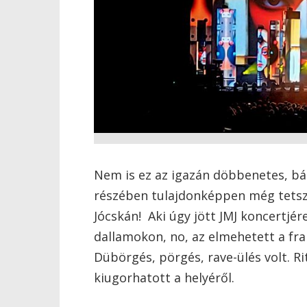
Nem is ez az igazán döbbenetes, bá
részében tulajdonképpen még tetsz
Jócskán! Aki úgy jött JMJ koncertjér
dallamokon, no, az elmehetett a fra
Dübörgés, pörgés, rave-ülés volt. R
kiugorhatott a helyéről.