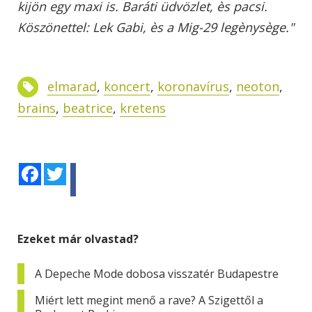
kijön egy maxi is. Baráti üdvözlet, ès pacsi.
Köszönettel: Lek Gabi, ès a Mig-29 legènysège."
elmarad
,
koncert
,
koronavírus
,
neoton
,
brains
,
beatrice
,
kretens
Facebook
Twitter
Ezeket már olvastad?
A Depeche Mode dobosa visszatér Budapestre
Miért lett megint menő a rave? A Szigettől a