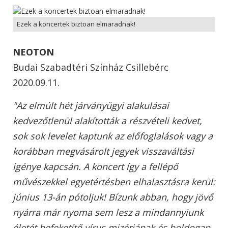
Ezek a koncertek biztoan elmaradnak!
NEOTON
Budai Szabadtéri Színház Csillebérc
2020.09.11.
"Az elmúlt hét járványügyi alakulásai
kedvezőtlenül alakították a részvételi kedvet,
sok sok levelet kaptunk az előfoglalások vagy a
korábban megvásárolt jegyek visszaváltási
igénye kapcsán. A koncert így a fellépő
művészekkel egyetértésben elhalasztásra kerül:
június 13-án pótoljuk! Bízunk abban, hogy jövő
nyárra már nyoma sem lesz a mindannyiunk
életét befeketítő vírus mizériának és boldogan,