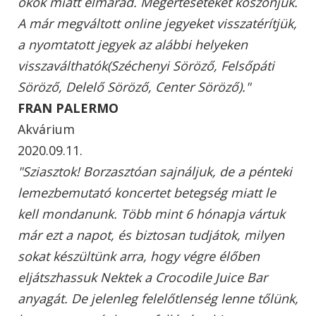
okok miatt elmarad. Megértéseteket köszönjük.
A már megváltott online jegyeket visszatérítjük,
a nyomtatott jegyek az alábbi helyeken
visszaválthatók(Széchenyi Söröző, Felsőpáti
Söröző, Delelő Söröző, Center Söröző)."
FRAN PALERMO
Akvárium
2020.09.11.
"Sziasztok! Borzasztóan sajnáljuk, de a pénteki
lemezbemutató koncertet betegség miatt le
kell mondanunk. Több mint 6 hónapja vártuk
már ezt a napot, és biztosan tudjátok, milyen
sokat készültünk arra, hogy végre élőben
eljátszhassuk Nektek a Crocodile Juice Bar
anyagát. De jelenleg felelőtlenség lenne tőlünk,