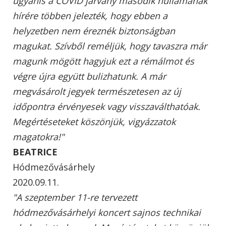
ugyanis a COVID járvány második hullámának
hírére többen jelezték, hogy ebben a
helyzetben nem éreznék biztonságban
magukat. Szívből reméljük, hogy tavaszra már
magunk mögött hagyjuk ezt a rémálmot és
végre újra együtt bulizhatunk. A már
megvásárolt jegyek természetesen az új
időpontra érvényesek vagy visszaválthatóak.
Megértéseteket köszönjük, vigyázzatok
magatokra!"
BEATRICE
Hódmezővásárhely
2020.09.11.
"A szeptember 11-re tervezett
hódmezővásárhelyi koncert sajnos technikai