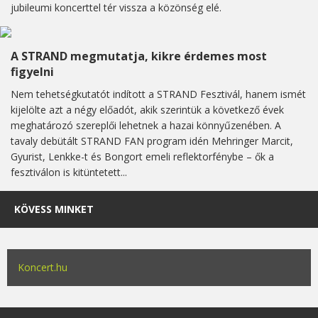
jubileumi koncerttel tér vissza a közönség elé.
A STRAND megmutatja, kikre érdemes most
figyelni
Nem tehetségkutatót indított a STRAND Fesztivál, hanem ismét
kijelölte azt a négy előadót, akik szerintük a következő évek
meghatározó szereplői lehetnek a hazai könnyűzenében. A
tavaly debütált STRAND FAN program idén Mehringer Marcit,
Gyurist, Lenkke-t és Bongort emeli reflektorfénybe – ők a
fesztiválon is kitüntetett...
KÖVESS MINKET
Koncert.hu