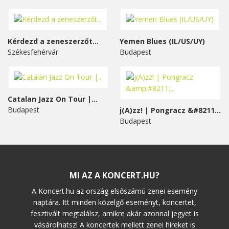
Kérdezd a zeneszerzőt...
Yemen Blues (IL/US/UY)
Székesfehérvár
Budapest
Catalan Jazz On Tour |...
Budapest
j(A)zz! | Pongracz &#8211;...
Budapest
MI AZ A KONCERT.HU?
A Koncert.hu az ország elsőszámú zenei esemény
naptára. Itt minden közelgő eseményt, koncertet,
fesztivált megtalálsz, amikre akár azonnal jegyet is
vásárolhatsz! A koncertek mellett zenei híreket is