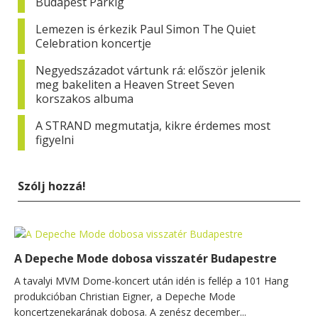
Budapest Parkig
Lemezen is érkezik Paul Simon The Quiet
Celebration koncertje
Negyedszázadot vártunk rá: először jelenik
meg bakeliten a Heaven Street Seven
korszakos albuma
A STRAND megmutatja, kikre érdemes most
figyelni
Szólj hozzá!
A Depeche Mode dobosa visszatér Budapestre
A tavalyi MVM Dome-koncert után idén is fellép a 101 Hang
produkcióban Christian Eigner, a Depeche Mode
koncertzenekarának dobosa. A zenész december...