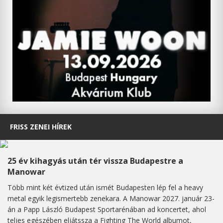
FRISS ZENEI HÍREK
25 év kihagyás után tér vissza Budapestre a
Manowar
Több mint két évtized után ismét Budapesten lép fel a heavy
metal egyik legismertebb zenekara. A Manowar 2027. január 23-
án a Papp László Budapest Sportarénában ad koncertet, ahol
teljes egészében eljátssza a Fighting The World albumot,