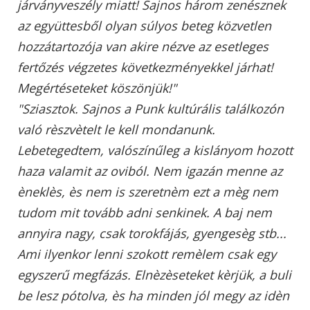
járványveszély miatt! Sajnos három zenésznek
az együttesből olyan súlyos beteg közvetlen
hozzátartozója van akire nézve az esetleges
fertőzés végzetes következményekkel járhat!
Megértéseteket köszönjük!"
"Sziasztok. Sajnos a Punk kultúrális találkozón
való rèszvètelt le kell mondanunk.
Lebetegedtem, valószínűleg a kislányom hozott
haza valamit az oviból. Nem igazán menne az
èneklès, ès nem is szeretnèm ezt a mèg nem
tudom mit tovább adni senkinek. A baj nem
annyira nagy, csak torokfájás, gyengesèg stb...
Ami ilyenkor lenni szokott remèlem csak egy
egyszerű megfázás. Elnèzèseteket kèrjük, a buli
be lesz pótolva, ès ha minden jól megy az idèn