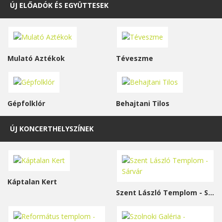
ÚJ ELŐADÓK ÉS EGYÜTTESEK
Mulató Aztékok
Téveszme
Gépfolklór
Behajtani Tilos
ÚJ KONCERTHELYSZÍNEK
Káptalan Kert
Szent László Templom - Sárvár