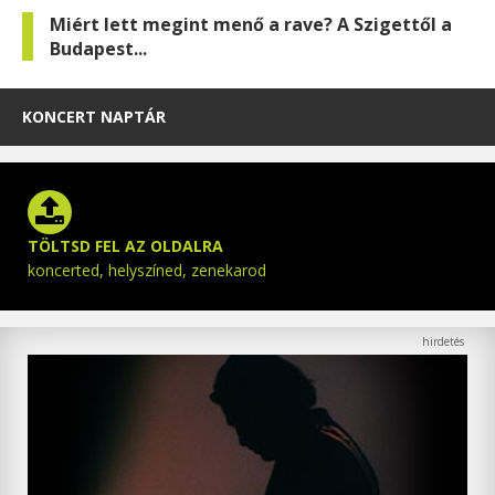
Miért lett megint menő a rave? A Szigettől a
Budapest...
KONCERT NAPTÁR
TÖLTSD FEL AZ OLDALRA
koncerted, helyszíned, zenekarod