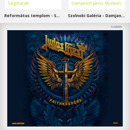
Református templom - Salgótarján
Szolnoki Galéria - Damjanich János Múzeum