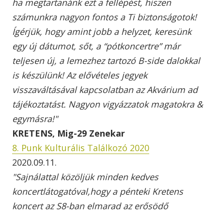
ha megtartanánk ezt a fellépést, hiszen
számunkra nagyon fontos a Ti biztonságotok!
Ígérjük, hogy amint jobb a helyzet, keresünk
egy új dátumot, sőt, a “pótkoncertre” már
teljesen új, a lemezhez tartozó B-side dalokkal
is készülünk! Az elővételes jegyek
visszaváltásával kapcsolatban az Akvárium ad
tájékoztatást. Nagyon vigyázzatok magatokra &
egymásra!"
KRETENS,
Mig-29 Zenekar
8. Punk Kulturális Találkozó 2020
2020.09.11.
"Sajnálattal közöljük minden kedves
koncertlátogatóval,hogy a pénteki Kretens
koncert az S8-ban elmarad az erősödő