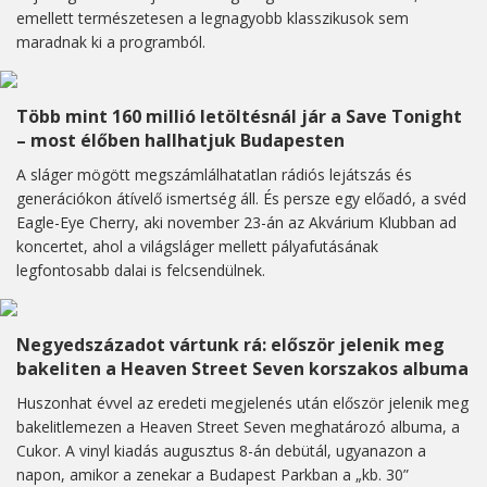
emellett természetesen a legnagyobb klasszikusok sem
maradnak ki a programból.
Több mint 160 millió letöltésnál jár a Save Tonight
– most élőben hallhatjuk Budapesten
A sláger mögött megszámlálhatatlan rádiós lejátszás és
generációkon átívelő ismertség áll. És persze egy előadó, a svéd
Eagle-Eye Cherry, aki november 23-án az Akvárium Klubban ad
koncertet, ahol a világsláger mellett pályafutásának
legfontosabb dalai is felcsendülnek.
Negyedszázadot vártunk rá: először jelenik meg
bakeliten a Heaven Street Seven korszakos albuma
Huszonhat évvel az eredeti megjelenés után először jelenik meg
bakelitlemezen a Heaven Street Seven meghatározó albuma, a
Cukor. A vinyl kiadás augusztus 8-án debütál, ugyanazon a
napon, amikor a zenekar a Budapest Parkban a „kb. 30”