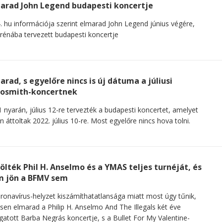
arad John Legend budapesti koncertje
. hu információja szerint elmarad John Legend június végére,
rénába tervezett budapesti koncertje
arad, s egyelőre nincs is új dátuma a júliusi
osmith-koncertnek
 nyarán, július 12-re tervezték a budapesti koncertet, amelyet
n áttoltak 2022. július 10-re. Most egyelőre nincs hova tolni.
ölték Phil H. Anselmo és a YMAS teljes turnéját, és
 jön a BFMV sem
ronavírus-helyzet kiszámíthatatlansága miatt most úgy tűnik,
esen elmarad a Philip H. Anselmo And The Illegals két éve
gatott Barba Negrás koncertje, s a Bullet For My Valentine-