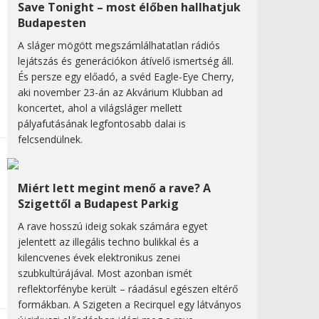
Save Tonight – most élőben hallhatjuk
Budapesten
A sláger mögött megszámlálhatatlan rádiós
lejátszás és generációkon átívelő ismertség áll.
És persze egy előadó, a svéd Eagle-Eye Cherry,
aki november 23-án az Akvárium Klubban ad
koncertet, ahol a világsláger mellett
pályafutásának legfontosabb dalai is
felcsendülnek.
Miért lett megint menő a rave? A
Szigettől a Budapest Parkig
A rave hosszú ideig sokak számára egyet
jelentett az illegális techno bulikkal és a
kilencvenes évek elektronikus zenei
szubkultúrájával. Most azonban ismét
reflektorfénybe került – ráadásul egészen eltérő
formákban. A Szigeten a Recirquel egy látványos