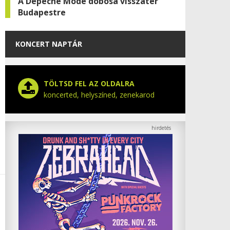
A Depeche Mode dobosa visszatér
Budapestre
KONCERT NAPTÁR
TÖLTSD FEL AZ OLDALRA
koncerted, helyszíned, zenekarod