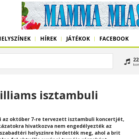
HELYSZÍNEK
HÍREK
JÁTÉKOK
FACEBOOK
22
kon
lliams isztambuli
 az október 7-re tervezett isztambuli koncertjét,
ckázatokra hivatkozva nem engedélyezték az
zabadtéri helyszínre hirdették meg, ahol a brit