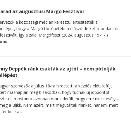
arad az augusztusi Margó Fesztivál
ervezők a közösségi médián keresztül értesítették a
nséget, hogy a Margó történetében először le kell mondaniuk
fesztivált, így a zalai Margófeszt (2024. augusztus 15-17.)
rad.
nny Deppék ránk csukták az ajtót – nem pótolják
ellépést
gyar szervezők a július 18-ra hirdetett, a kezdés előtt lefújt
ert másnapján még bizakodtak, hogy tudnak új időpontot
ztetni, mostanra azonban már kiderült, hogy erre nincs esély –
 meg a Blikk. Nem azért, mert megutáltak minket, hanem, mert
fér bele a...