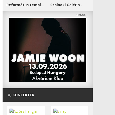
Református templom - Salgótarján
Szolnoki Galéria - Damjanich János Múzeum
ÚJ KONCERTEK