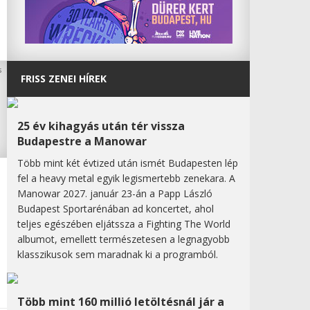
FRISS ZENEI HÍREK
25 év kihagyás után tér vissza
Budapestre a Manowar
Több mint két évtized után ismét Budapesten lép
fel a heavy metal egyik legismertebb zenekara. A
Manowar 2027. január 23-án a Papp László
Budapest Sportarénában ad koncertet, ahol
teljes egészében eljátssza a Fighting The World
albumot, emellett természetesen a legnagyobb
klasszikusok sem maradnak ki a programból.
Több mint 160 millió letöltésnál jár a