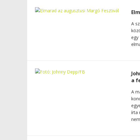
Elm
A sz
közö
egy 
elma
Joh
a f
A ma
konc
egye
írta
nem 