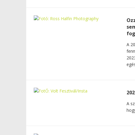
Ozz
sem
fo
A 20
fenn
2023
egés
202
A s
hog