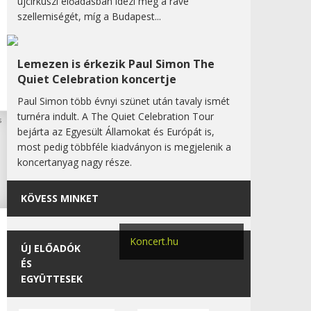
újcirkuszi előadásban idézi meg a rave
szellemiségét, míg a Budapest...
Lemezen is érkezik Paul Simon The
Quiet Celebration koncertje
Paul Simon több évnyi szünet után tavaly ismét
turnéra indult. A The Quiet Celebration Tour
bejárta az Egyesült Államokat és Európát is,
most pedig többféle kiadványon is megjelenik a
koncertanyag nagy része.
KÖVESS MINKET
Koncert.hu
ÚJ ELŐADÓK
ÉS
EGYÜTTESEK