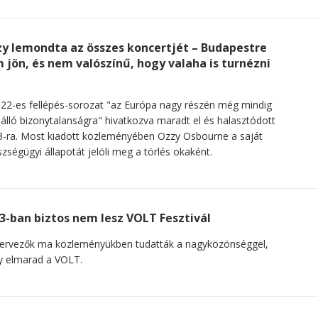
y lemondta az összes koncertjét – Budapestre
 jön, és nem valószínű, hogy valaha is turnézni
g
22-es fellépés-sorozat "az Európa nagy részén még mindig
álló bizonytalanságra" hivatkozva maradt el és halasztódott
-ra. Most kiadott közleményében Ozzy Osbourne a saját
zségügyi állapotát jelöli meg a törlés okaként.
3-ban biztos nem lesz VOLT Fesztivál
zervezők ma közleményükben tudatták a nagyközönséggel,
y elmarad a VOLT.