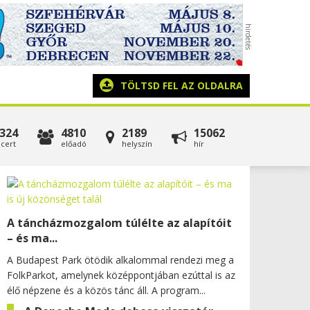
TÖLTSD FEL AZ OLDALRA
324
4810
2189
15062
cert
előadó
helyszín
hír
A táncházmozgalom túlélte az alapítóit
– és ma...
A Budapest Park ötödik alkalommal rendezi meg a
FolkParkot, amelynek középpontjában ezúttal is az
élő népzene és a közös tánc áll. A program...