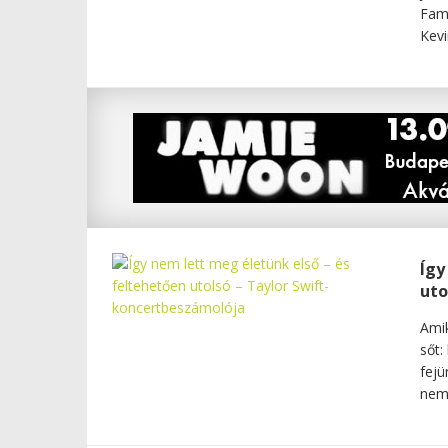
Fami
Kevi
Így
uto
Amik
sőt:
fejü
nem 