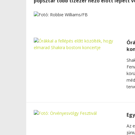
popsztár több tízezer néző előtt lépett v
Órá
kon
Shak
Fenw
körü
médi
terve
Egy
Az e
júni