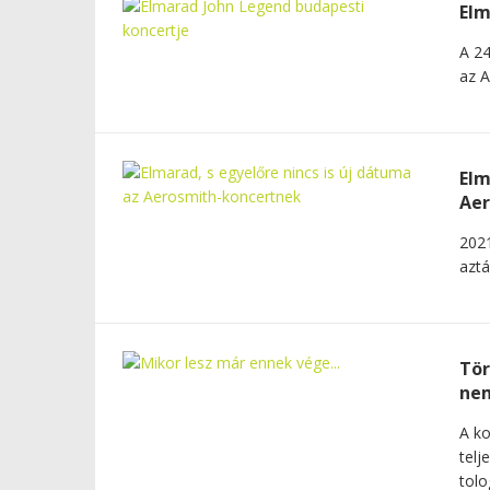
Elm
A 24
az A
Elm
Aer
2021
aztá
Tör
nem
A ko
telj
tolo