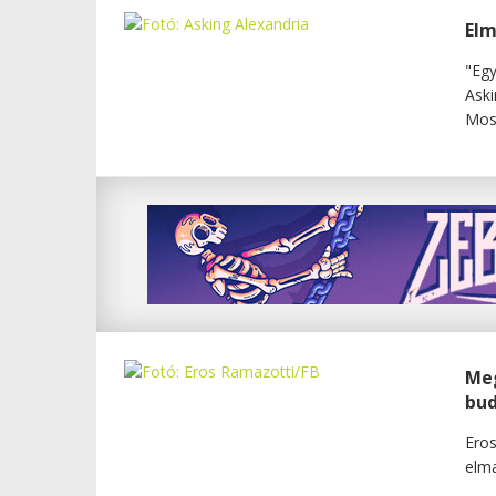
Elm
"Egy
Aski
Most
Meg
bud
Eros
elma