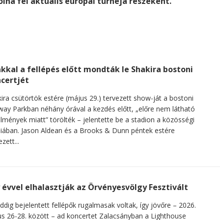
olna fel aktuális európai turnéja részeként.
kkal a fellépés előtt mondták le Shakira bostoni
certjét
ira csütörtök estére (május 29.) tervezett show-ját a bostoni
ay Parkban néhány órával a kezdés előtt, „előre nem látható
lmények miatt” törölték – jelentette be a stadion a közösségi
ában. Jason Aldean és a Brooks & Dunn péntek estére
zett...
 évvel elhalasztják az Örvényesvölgy Fesztivált
ddig bejelentett fellépők rugalmasak voltak, így jövőre – 2026.
us 26-28. között – ad koncertet Zalacsányban a Lighthouse