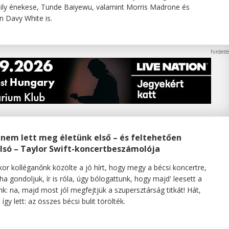
ly énekese, Tunde Baiyewu, valamint Morris Madrone és
n Davy White is.
 nem lett meg életünk első – és feltehetően
lsó – Taylor Swift-koncertbeszámolója
or kolléganőnk közölte a jó hírt, hogy megy a bécsi koncertre,
 ha gondoljuk, ír is róla, úgy bólogattunk, hogy majd' leesett a
nk: na, majd most jól megfejtjük a szupersztárság titkát! Hát,
így lett: az összes bécsi bulit törölték.