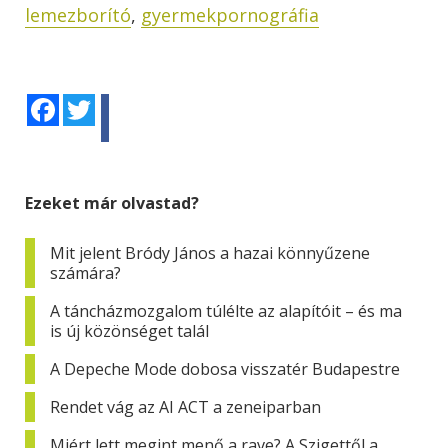
lemezborító
,
gyermekpornográfia
Facebook
Twitter
Ezeket már olvastad?
Mit jelent Bródy János a hazai könnyűzene
számára?
A táncházmozgalom túlélte az alapítóit – és ma
is új közönséget talál
A Depeche Mode dobosa visszatér Budapestre
Rendet vág az AI ACT a zeneiparban
Miért lett megint menő a rave? A Szigettől a