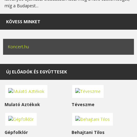
míg a Budapest...
KÖVESS MINKET
Koncert.hu
ÚJ ELŐADÓK ÉS EGYÜTTESEK
Mulató Aztékok
Téveszme
Gépfolklór
Behajtani Tilos