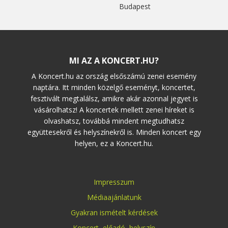
Budapest
MI AZ A KONCERT.HU?
A Koncert.hu az ország elsőszámú zenei esemény
naptára. Itt minden közelgő eseményt, koncertet,
fesztivált megtalálsz, amikre akár azonnal jegyet is
vásárolhatsz! A koncertek mellett zenei híreket is
olvashatsz, továbbá mindent megtudhatsz
együttesekről és helyszínekről is. Minden koncert egy
helyen, ez a Koncert.hu.
Impresszum
Médiaajánlatunk
Gyakran ismételt kérdések
Koncert
,
előadó
,
helyszín