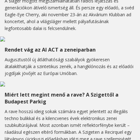
A sláger mögött megszámlálhatatlan rádiós lejátszás és
generációkon átívelő ismertség áll. És persze egy előadó, a svéd
Eagle-Eye Cherry, aki november 23-án az Akvárium Klubban ad
koncertet, ahol a világsláger mellett pályafutásának
legfontosabb dalai is felcsendülnek.
Rendet vág az AI ACT a zeneiparban
Augusztustól új átláthatósági szabályok gyökeresen
átalakíthatják a szintetikus zenék, a hangklónozás és az előadói
jogdíjak jövőjét az Európai Unióban.
Miért lett megint menő a rave? A Szigettől a
Budapest Parkig
A rave hosszú ideig sokak számára egyet jelentett az illegális
techno bulikkal és a kilencvenes évek elektronikus zenei
szubkultúrájával. Most azonban ismét reflektorfénybe került –
ráadásul egészen eltérő formákban. A Szigeten a Recirquel egy
látványos újcirkuszi előadásban idézi meg a rave szellemiségét,