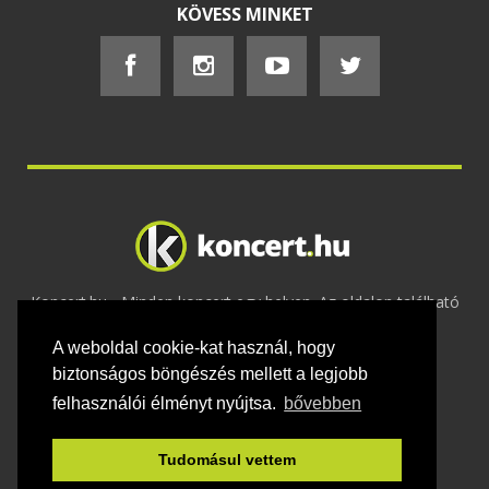
KÖVESS MINKET
Koncert.hu - Minden koncert egy helyen. Az oldalon található
tartalmakat szerzői jogok védik © 2002 -
A weboldal cookie-kat használ, hogy
2020
Adatvédelem
-
ÁSZF
-
Felhasználási
feltételek
-
Webmaster
-
Kapcsolat és üzenet küldés
biztonságos böngészés mellett a legjobb
felhasználói élményt nyújtsa.
bővebben
Tudomásul vettem