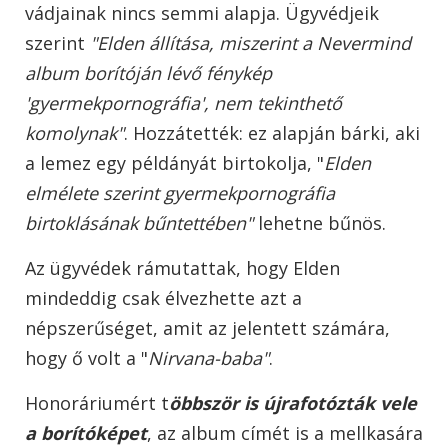
vádjainak nincs semmi alapja. Ügyvédjeik
szerint
"Elden állítása, miszerint a Nevermind
album borítóján lévő fénykép
'gyermekpornográfia', nem tekinthető
komolynak"
. Hozzátették: ez alapján bárki, aki
a lemez egy példányát birtokolja, "
Elden
elmélete szerint gyermekpornográfia
birtoklásának bűntettében"
lehetne bűnös.
Az ügyvédek rámutattak, hogy Elden
mindeddig csak élvezhette azt a
népszerűséget, amit az jelentett számára,
hogy ő volt a "
Nirvana-baba"
.
Honoráriumért t
öbbször is újrafotózták vele
a borítóképet
, az album címét is a mellkasára