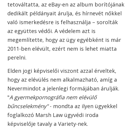
tetováltatta, az eBay-en az album borítójának
dedikált példányait árulja, és hírnevét nőkkel
való ismerkedésre is felhasználja – sorolták
az együttes védői. A védelem azt is
megemlítette, hogy az ügy egyébként is már
2011-ben elévült, ezért nem is lehet miatta
perelni.
Elden jogi képviselői viszont azzal érveltek,
hogy az elévülés nem alkalmazható, amíg a
Nevermindot a jelenlegi formájában árulják.
"
A gyermekpornográfia nem elévülő
bűncselekmény"
- mondta az ilyen ügyekkel
foglalkozó Marsh Law ügyvédi iroda
képviselője tavaly a Variety-nek.