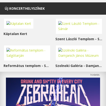
ÚJ KONCERTHELYSZÍNEK
Káptalan Kert
Szent László Templom - Sárvár
Református templom - Salgótarján
Szolnoki Galéria - Damjanich János Múzeum