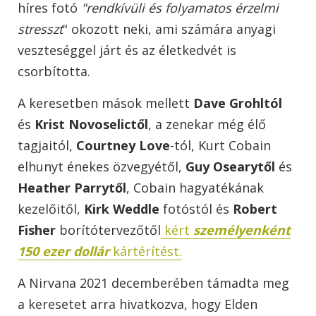
híres fotó
"rendkívüli és folyamatos érzelmi
stresszt
" okozott neki, ami számára anyagi
veszteséggel járt és az életkedvét is
csorbította.
A keresetben mások mellett
Dave Grohltól
és
Krist Novoselictől
, a zenekar még élő
tagjaitól,
Courtney Love
-tól, Kurt Cobain
elhunyt énekes özvegyétől,
Guy Osearytől
és
Heather Parrytől
, Cobain hagyatékának
kezelőitől,
Kirk Weddle
fotóstól és
Robert
Fisher
borítótervezőtől
kért
személyenként
150 ezer dollár
kártérítést.
A Nirvana 2021 decemberében támadta meg
a keresetet arra hivatkozva, hogy Elden