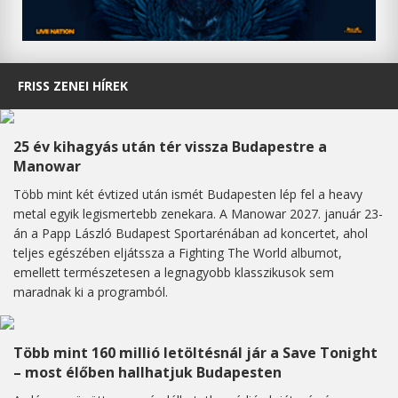
FRISS ZENEI HÍREK
25 év kihagyás után tér vissza Budapestre a
Manowar
Több mint két évtized után ismét Budapesten lép fel a heavy
metal egyik legismertebb zenekara. A Manowar 2027. január 23-
án a Papp László Budapest Sportarénában ad koncertet, ahol
teljes egészében eljátssza a Fighting The World albumot,
emellett természetesen a legnagyobb klasszikusok sem
maradnak ki a programból.
Több mint 160 millió letöltésnál jár a Save Tonight
– most élőben hallhatjuk Budapesten