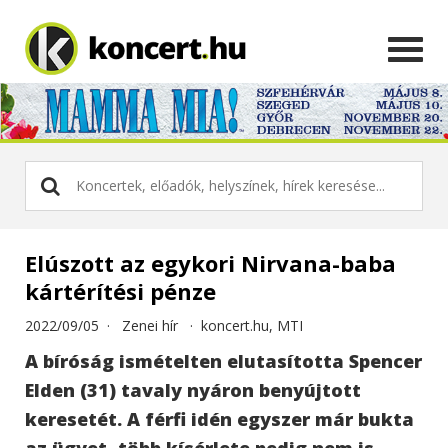
Elúszott az egykori Nirvana-baba
kártérítési pénze
2022/09/05 ·
Zenei hír
·
koncert.hu, MTI
A bíróság ismételten elutasította Spencer
Elden (31) tavaly nyáron benyújtott
keresetét. A férfi idén egyszer már bukta
az ügyet, több kísérlete pedig nem is