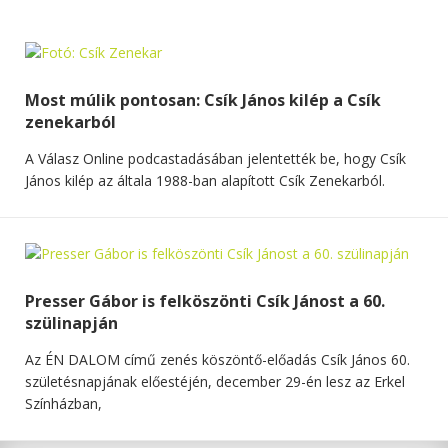
Most múlik pontosan: Csík János kilép a Csík
zenekarból
A Válasz Online podcastadásában jelentették be, hogy Csík
János kilép az általa 1988-ban alapított Csík Zenekarból.
Presser Gábor is felköszönti Csík Jánost a 60.
szülinapján
Az ÉN DALOM című zenés köszöntő-előadás Csík János 60.
születésnapjának előestéjén, december 29-én lesz az Erkel
Színházban,