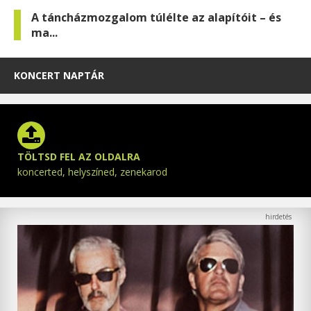
A táncházmozgalom túlélte az alapítóit – és
ma...
KONCERT NAPTÁR
TÖLTSD FEL AZ OLDALRA
koncerted, helyszíned, zenekarod