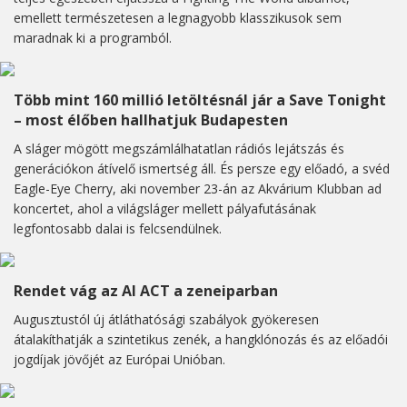
emellett természetesen a legnagyobb klasszikusok sem
maradnak ki a programból.
Több mint 160 millió letöltésnál jár a Save Tonight
– most élőben hallhatjuk Budapesten
A sláger mögött megszámlálhatatlan rádiós lejátszás és
generációkon átívelő ismertség áll. És persze egy előadó, a svéd
Eagle-Eye Cherry, aki november 23-án az Akvárium Klubban ad
koncertet, ahol a világsláger mellett pályafutásának
legfontosabb dalai is felcsendülnek.
Rendet vág az AI ACT a zeneiparban
Augusztustól új átláthatósági szabályok gyökeresen
átalakíthatják a szintetikus zenék, a hangklónozás és az előadói
jogdíjak jövőjét az Európai Unióban.