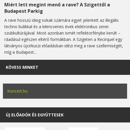
Miért lett megint menő a rave? A Szigettől a
Budapest Parkig
A rave hosszú ideig sokak számára egyet jelentett az illegális
techno bulikkal és a kilencvenes évek elektronikus zenei
szubkultúrájával. Most azonban ismét reflektorfénybe került –
ráadásul egészen eltérő formákban. A Szigeten a Recirquel egy
látványos újcirkuszi előadásban idézi meg a rave szellemiségét,
míg a Budapest...
KÖVESS MINKET
Koncert.hu
ÚJ ELŐADÓK ÉS EGYÜTTESEK