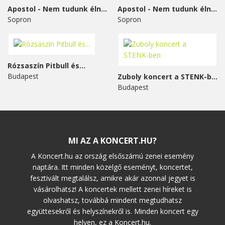
Apostol - Nem tudunk élni...
Apostol - Nem tudunk élni...
Sopron
Sopron
Rózsaszín Pitbull és...
Budapest
Zuboly koncert a STENK-ben
Budapest
MI AZ A KONCERT.HU?
A Koncert.hu az ország elsőszámú zenei esemény
naptára. Itt minden közelgő eseményt, koncertet,
fesztivált megtalálsz, amikre akár azonnal jegyet is
vásárolhatsz! A koncertek mellett zenei híreket is
olvashatsz, továbbá mindent megtudhatsz
együttesekről és helyszínekről is. Minden koncert egy
helyen, ez a Koncert.hu.