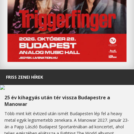
FRISS ZENEI HÍREK
25 év kihagyás után tér vissza Budapestre a
Manowar
Több mint két évtized után ismét Budapesten lép fel a heavy
metal egyik legismertebb zenekara. A Manowar 2027. január 23-
án a Papp László Budapest Sportarénában ad koncertet, ahol
teljes egészében eljátssza a Fighting The World albumot,