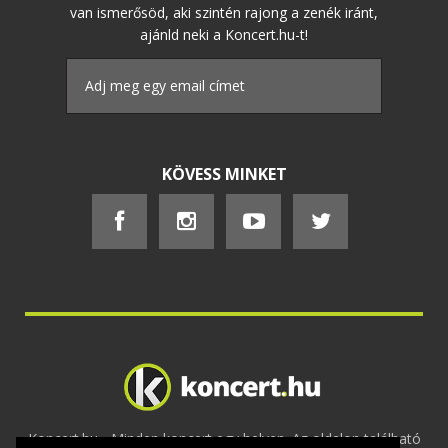
van ismerősöd, aki szintén rajong a zenék iránt,
ajánld neki a Koncert.hu-t!
KÖVESS MINKET
Koncert.hu - Minden koncert egy helyen. Az oldalon található