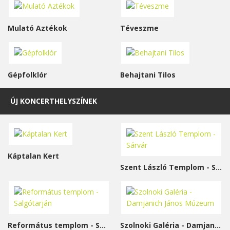
Mulató Aztékok
Téveszme
Gépfolklór
Behajtani Tilos
ÚJ KONCERTHELYSZÍNEK
Káptalan Kert
Szent László Templom - Sárvár
Református templom - Salgótarján
Szolnoki Galéria - Damjanich János Múzeum