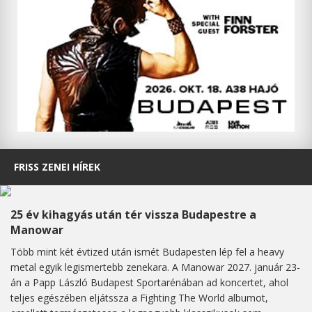
FRISS ZENEI HÍREK
25 év kihagyás után tér vissza Budapestre a
Manowar
Több mint két évtized után ismét Budapesten lép fel a heavy
metal egyik legismertebb zenekara. A Manowar 2027. január 23-
án a Papp László Budapest Sportarénában ad koncertet, ahol
teljes egészében eljátssza a Fighting The World albumot,