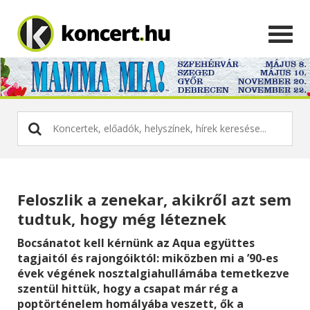
Feloszlik a zenekar, akikről azt sem
tudtuk, hogy még léteznek
Bocsánatot kell kérnünk az Aqua együttes
tagjaitól és rajongóiktól: miközben mi a ’90-es
évek végének nosztalgiahullámába temetkezve
szentül hittük, hogy a csapat már rég a
poptörténelem homályába veszett, ők a