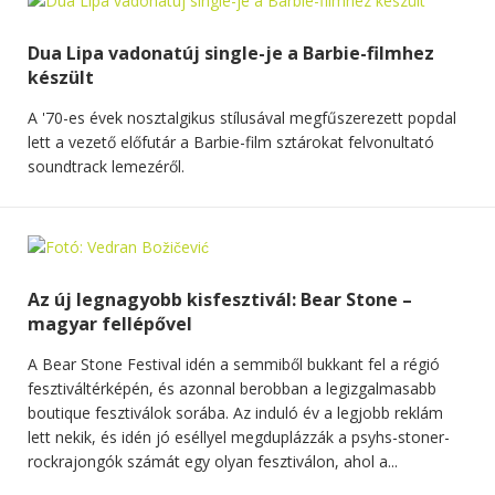
Dua Lipa vadonatúj single-je a Barbie-filmhez
készült
A '70-es évek nosztalgikus stílusával megfűszerezett popdal
lett a vezető előfutár a Barbie-film sztárokat felvonultató
soundtrack lemezéről.
Az új legnagyobb kisfesztivál: Bear Stone –
magyar fellépővel
A Bear Stone Festival idén a semmiből bukkant fel a régió
fesztiváltérképén, és azonnal berobban a legizgalmasabb
boutique fesztiválok sorába. Az induló év a legjobb reklám
lett nekik, és idén jó eséllyel megduplázzák a psyhs-stoner-
rockrajongók számát egy olyan fesztiválon, ahol a...