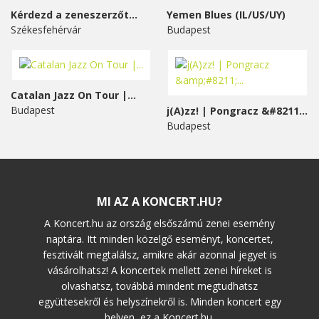
Kérdezd a zeneszerzőt...
Yemen Blues (IL/US/UY)
Székesfehérvár
Budapest
Catalan Jazz On Tour |...
Budapest
j(A)zz! | Pongracz &#8211;...
Budapest
MI AZ A KONCERT.HU?
A Koncert.hu az ország elsőszámú zenei esemény
naptára. Itt minden közelgő eseményt, koncertet,
fesztivált megtalálsz, amikre akár azonnal jegyet is
vásárolhatsz! A koncertek mellett zenei híreket is
olvashatsz, továbbá mindent megtudhatsz
együttesekről és helyszínekről is. Minden koncert egy
helyen, ez a Koncert.hu.