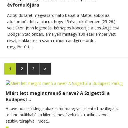
évfordulójára
Az 50 dollárét megvásárolható babát a Mattel abból az
alkalomból dobta piacra, hogy 45 éve, októberben (25-26.)
volt Elton John legendás, kétnapos koncertje a Los Angeles-i
Dodger Stadionban, amelyen mintegy 100 ezer ember vett
részt, s akkor ez a szám minden addigi rekordot
megdöntött,...
1
2
3
>
Miért lett megint menő a rave? A Szigettől a
Budapest...
A rave hosszú ideig sokak számára egyet jelentett az illegális
techno bulikkal és a kilencvenes évek elektronikus zenei
szubkultúrájával. Most...