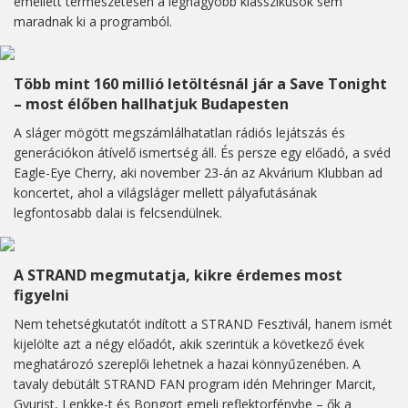
emellett természetesen a legnagyobb klasszikusok sem
maradnak ki a programból.
Több mint 160 millió letöltésnál jár a Save Tonight
– most élőben hallhatjuk Budapesten
A sláger mögött megszámlálhatatlan rádiós lejátszás és
generációkon átívelő ismertség áll. És persze egy előadó, a svéd
Eagle-Eye Cherry, aki november 23-án az Akvárium Klubban ad
koncertet, ahol a világsláger mellett pályafutásának
legfontosabb dalai is felcsendülnek.
A STRAND megmutatja, kikre érdemes most
figyelni
Nem tehetségkutatót indított a STRAND Fesztivál, hanem ismét
kijelölte azt a négy előadót, akik szerintük a következő évek
meghatározó szereplői lehetnek a hazai könnyűzenében. A
tavaly debütált STRAND FAN program idén Mehringer Marcit,
Gyurist, Lenkke-t és Bongort emeli reflektorfénybe – ők a