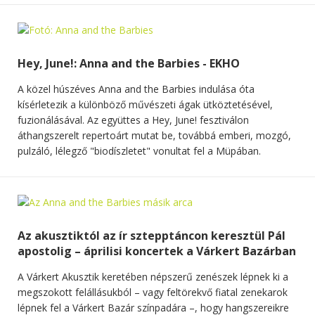
Hey, June!: Anna and the Barbies - EKHO
A közel húszéves Anna and the Barbies indulása óta
kísérletezik a különböző művészeti ágak ütköztetésével,
fuzionálásával. Az együttes a Hey, June! fesztiválon
áthangszerelt repertoárt mutat be, továbbá emberi, mozgó,
pulzáló, lélegző "biodíszletet" vonultat fel a Müpában.
Az akusztiktól az ír sztepptáncon keresztül Pál
apostolig – áprilisi koncertek a Várkert Bazárban
A Várkert Akusztik keretében népszerű zenészek lépnek ki a
megszokott felállásukból – vagy feltörekvő fiatal zenekarok
lépnek fel a Várkert Bazár színpadára –, hogy hangszereikre