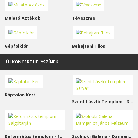
Mulató Aztékok
Téveszme
Gépfolklór
Behajtani Tilos
ÚJ KONCERTHELYSZÍNEK
Káptalan Kert
Szent László Templom - Sárvár
Református templom - Salgótarján
Szolnoki Galéria - Damjanich János Múzeum