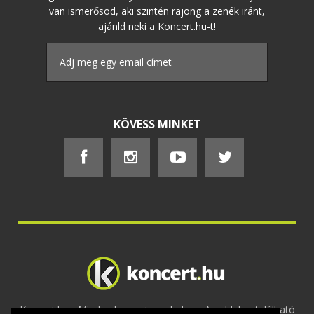
van ismerősöd, aki szintén rajong a zenék iránt,
ajánld neki a Koncert.hu-t!
KÖVESS MINKET
Koncert.hu - Minden koncert egy helyen. Az oldalon található