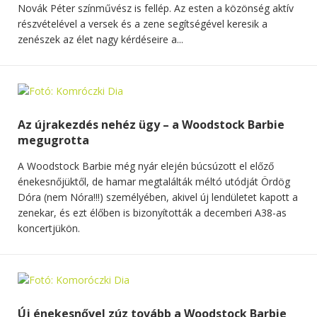
Novák Péter színművész is fellép. Az esten a közönség aktív
részvételével a versek és a zene segítségével keresik a
zenészek az élet nagy kérdéseire a...
Az újrakezdés nehéz ügy – a Woodstock Barbie
megugrotta
A Woodstock Barbie még nyár elején búcsúzott el előző
énekesnőjüktől, de hamar megtalálták méltó utódját Ördög
Dóra (nem Nóra!!!) személyében, akivel új lendületet kapott a
zenekar, és ezt élőben is bizonyították a decemberi A38-as
koncertjükön.
Új énekesnővel zúz tovább a Woodstock Barbie