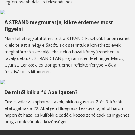
legfontosabb dalai is felcsendülnek.
A STRAND megmutatja, kikre érdemes most
figyelni
Nem tehetségkutatót indított a STRAND Fesztivál, hanem ismét
kijelölte azt a négy előadót, akik szerintük a következő évek
meghatározó szereplői lehetnek a hazai könnyűzenében. A
tavaly debütált STRAND FAN program idén Mehringer Marcit,
Gyurist, Lenkke-t és Bongort emeli reflektorfénybe – ők a
fesztiválon is kitüntetett...
De mitől kék a fű Abaligeten?
Erre is választ kaphatnak azok, akik augusztus 7. és 9. között
ellátogatnak a 22. Abaligeti Bluegrass Fesztiválra, ahol három
napon át hazai és külföldi előadók, közös zenélések és ingyenes
programok várják a közönséget.