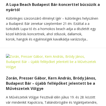
A Lupa Beach Budapest Bár-koncerttel búcsúzik a
nyártól
Különleges szezonzáró élményt ígér – különleges helyszínen
a Budapest Bár zenekar szeptember 21-én. Ezúttal a a
türkizkék Lupa tó és a homokos beach adja a díszletét egy
közel kétórás koncertnek, ahol stílusok, dallamok,
korok, hangok és egyéniségek kavalkádja varázsolja...
Zorán, Presser Gábor, Kern András, Bródy János,
Budapest Bár – újabb fellépőket jelentett be a
Művészetek Völgye
A Művészetek Völgye Fesztivál idén július 19. és 28. között
vár mindenkit Kapolcsra, Taliándörögdre és Vigántpetendre,