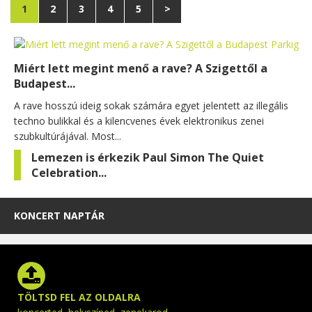
1
2
3
4
5
>
Miért lett megint menő a rave? A Szigettől a
Budapest...
A rave hosszú ideig sokak számára egyet jelentett az illegális
techno bulikkal és a kilencvenes évek elektronikus zenei
szubkultúrájával. Most...
Lemezen is érkezik Paul Simon The Quiet
Celebration...
KONCERT NAPTÁR
TÖLTSD FEL AZ OLDALRA