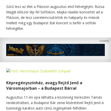
Sűrű lesz az élet a Plázson augusztus első hétvégéjén: Rúzsa
Magdi először lép fel Siófokon, Majka ráadás koncertet ad a
Plázson, de lesz szerelemcsütörtök és habparty és mások
mellett még egy Budapest Bár koncert is befér a siófoki
hétvégébe.
Képregényszínház, avagy Rejtő Jenő a
Városmajorban – a Budapest Bárral
Augusztus 11-én újra láthatta a közönség Keresztes Tamás
rendezésében, a Budapest Bár zenei kíséretével Rejtő Jenő A
tizennégy karátos autó című regényének felhőtlen