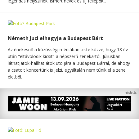
legendás helyszínek, ismert nevek és új fellépők...
Németh Juci elhagyja a Budapest Bárt
Az énekesnő a közösségi médiában tette közzé, hogy 18 év
után "eltávolodik kicsit" a népszerű zenekartól. Júliusban
láthatjátok-hallhatjátok utoljára a Budapest Bárral, de ahogy
a csatolt koncertünk is jelzi, egyáltalán nem tűnik el a zenei
életből.