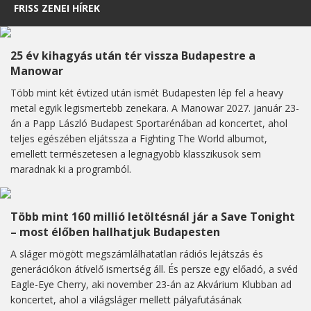
FRISS ZENEI HÍREK
25 év kihagyás után tér vissza Budapestre a
Manowar
Több mint két évtized után ismét Budapesten lép fel a heavy
metal egyik legismertebb zenekara. A Manowar 2027. január 23-
án a Papp László Budapest Sportarénában ad koncertet, ahol
teljes egészében eljátssza a Fighting The World albumot,
emellett természetesen a legnagyobb klasszikusok sem
maradnak ki a programból.
Több mint 160 millió letöltésnál jár a Save Tonight
– most élőben hallhatjuk Budapesten
A sláger mögött megszámlálhatatlan rádiós lejátszás és
generációkon átívelő ismertség áll. És persze egy előadó, a svéd
Eagle-Eye Cherry, aki november 23-án az Akvárium Klubban ad
koncertet, ahol a világsláger mellett pályafutásának