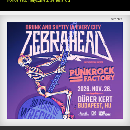
koncerted, helyszíned, zenekarod