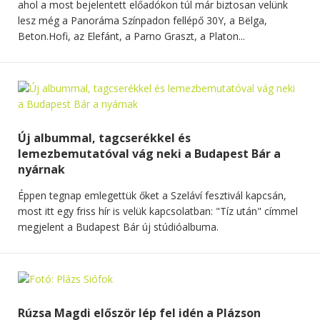
ahol a most bejelentett előadókon túl már biztosan velünk
lesz még a Panoráma Színpadon fellépő 30Y, a Bëlga,
Beton.Hofi, az Elefánt, a Parno Graszt, a Platon...
Új albummal, tagcserékkel és
lemezbemutatóval vág neki a Budapest Bár a
nyárnak
Éppen tegnap emlegettük őket a Szeláví fesztivál kapcsán,
most itt egy friss hír is velük kapcsolatban: "Tíz után" címmel
megjelent a Budapest Bár új stúdióalbuma.
Rúzsa Magdi először lép fel idén a Plázson