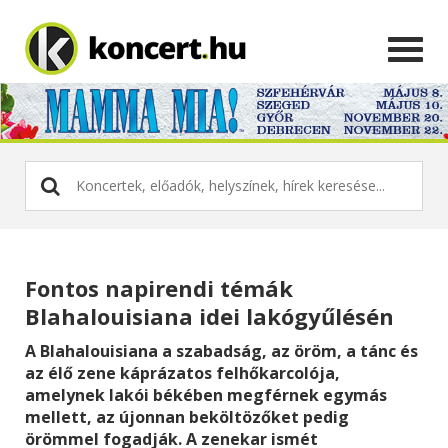
Fontos napirendi témák
Blahalouisiana idei lakógyűlésén
A Blahalouisiana a szabadság, az öröm, a tánc és
az élő zene káprázatos felhőkarcolója,
amelynek lakói békében megférnek egymás
mellett, az újonnan beköltözőket pedig
örömmel fogadják. A zenekar ismét