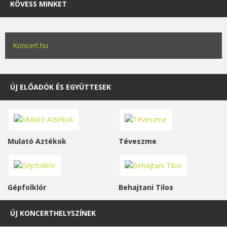
KÖVESS MINKET
Koncert.hu
ÚJ ELŐADÓK ÉS EGYÜTTESEK
Mulató Aztékok
Téveszme
Gépfolklór
Behajtani Tilos
ÚJ KONCERTHELYSZÍNEK