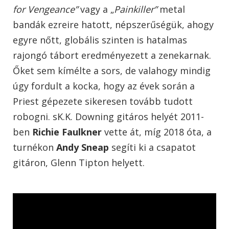
for Vengeance”
vagy a „
Painkiller”
metal
bandák ezreire hatott, népszerűségük, ahogy
egyre nőtt, globális szinten is hatalmas
rajongó tábort eredményezett a zenekarnak.
Őket sem kímélte a sors, de valahogy mindig
úgy fordult a kocka, hogy az évek során a
Priest gépezete sikeresen tovább tudott
robogni. sK.K. Downing gitáros helyét 2011-
ben
Richie Faulkner
vette át, míg 2018 óta, a
turnékon
Andy Sneap
segíti ki a csapatot
gitáron, Glenn Tipton helyett.