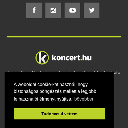
Koncert.hu - Minden koncert egy helyen. Az oldalon található
tartalmakat szerzői jogok védik © 2002 -
A weboldal cookie-kat használ, hogy
2020
Adatvédelem
-
ÁSZF
-
Felhasználási
feltételek
-
Webmaster
-
Kapcsolat és üzenet küldés
biztonságos böngészés mellett a legjobb
felhasználói élményt nyújtsa.
bővebben
Tudomásul vettem