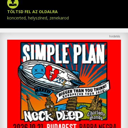
TÖLTSD FEL AZ OLDALRA
koncerted, helyszíned, zenekarod