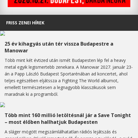
FRISS ZENEI HÍREK
25 év kihagyás után tér vissza Budapestre a
Manowar
Több mint két évtized után ismét Budapesten lép fel a heavy
metal egyik legismertebb zenekara. A Manowar 2027. január 23-
án a Papp László Budapest Sportarénában ad koncertet, ahol
teljes egészében eljátssza a Fighting The World albumot,
emellett természetesen a legnagyobb klasszikusok sem
maradnak ki a programból.
Több mint 160 millió letöltésnál jár a Save Tonight
– most élőben hallhatjuk Budapesten
A sláger mögött megszámlálhatatlan rádiós lejátszás és