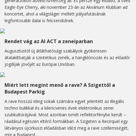
generációkon átívelő ismertség áll. És persze egy előadó, a svéd
Eagle-Eye Cherry, aki november 23-án az Akvárium Klubban ad
koncertet, ahol a világsláger mellett pályafutásának
legfontosabb dalai is felcsendülnek.
Rendet vág az AI ACT a zeneiparban
Augusztustól új átláthatósági szabályok gyökeresen
átalakíthatják a szintetikus zenék, a hangklónozás és az előadói
jogdíjak jövőjét az Európai Unióban.
Miért lett megint menő a rave? A Szigettől a
Budapest Parkig
A rave hosszú ideig sokak számára egyet jelentett az illegális
techno bulikkal és a kilencvenes évek elektronikus zenei
szubkultúrájával. Most azonban ismét reflektorfénybe került –
ráadásul egészen eltérő formákban. A Szigeten a Recirquel egy
látványos újcirkuszi előadásban idézi meg a rave szellemiségét,
míg a Budapest...