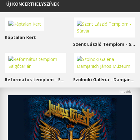
ÚJ KONCERTHELYSZÍNEK
Káptalan Kert
Szent László Templom - Sárvár
Református templom - Salgótarján
Szolnoki Galéria - Damjanich János Múzeum