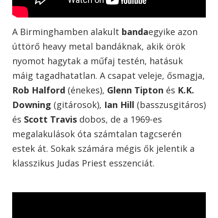
A Birminghamben alakult
banda
egyike azon
úttörő heavy metal bandáknak, akik örök
nyomot hagytak a műfaj testén, hatásuk
máig tagadhatatlan. A csapat veleje, ősmagja,
Rob Halford
(énekes),
Glenn Tipton
és
K.K.
Downing
(gitárosok),
Ian Hill
(basszusgitáros)
és
Scott Travis
dobos, de a 1969-es
megalakulások óta számtalan tagcserén
estek át. Sokak számára mégis ők jelentik a
klasszikus Judas Priest esszenciát.