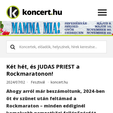
Két hét, és JUDAS PRIEST a
Rockmaratonon!
2024/07/02 ·
Fesztivál
·
koncert.hu
Ahogy arról már beszámoltunk, 2024-ben
öt év szünet után feltámad a
Rockmaraton – minden eddiginél
komolyabb nemzetközi fellépőgárdát