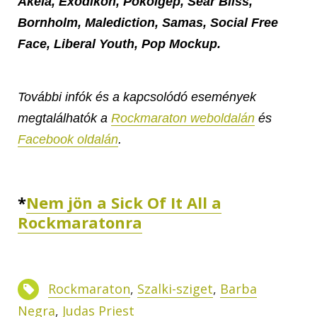
Akela, Exodikon, Pokolgép, Sear Bliss,
Bornholm, Malediction, Samas, Social Free
Face, Liberal Youth, Pop Mockup.
További infók és a kapcsolódó események
megtalálhatók a
Rockmaraton weboldalán
és
Facebook oldalán
.
*
Nem jön a Sick Of It All a
Rockmaratonra
Rockmaraton
,
Szalki-sziget
,
Barba
Negra
,
Judas Priest