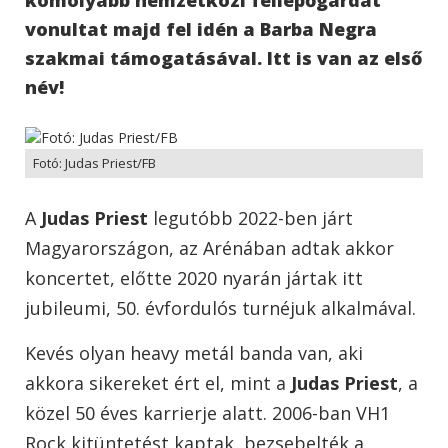
vonultat majd fel idén a Barba Negra
szakmai támogatásával. Itt is van az első
név!
Fotó: Judas Priest/FB
A
Judas Priest
legutóbb 2022-ben járt
Magyarországon, az Arénában adtak akkor
koncertet, előtte 2020 nyarán jártak itt
jubileumi, 50. évfordulós turnéjuk alkalmával.
Kevés olyan heavy metál banda van, aki
akkora sikereket ért el, mint a
Judas Priest
, a
közel 50 éves karrierje alatt. 2006-ban VH1
Rock kitüntetést kaptak, bezsebelték a