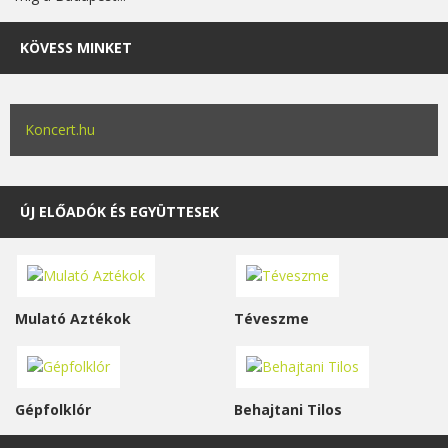
KÖVESS MINKET
Koncert.hu
ÚJ ELŐADÓK ÉS EGYÜTTESEK
Mulató Aztékok
Téveszme
Gépfolklór
Behajtani Tilos