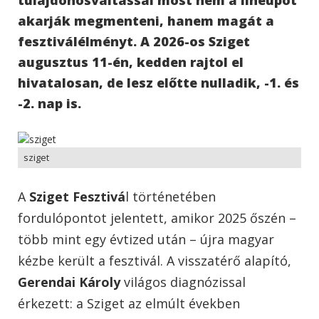
akarják megmenteni, hanem magát a
fesztiválélményt. A 2026-os Sziget
augusztus 11-én, kedden rajtol el
hivatalosan, de lesz előtte nulladik, -1. és
-2. nap is.
sziget
A
Sziget Fesztivá
l
történetében
fordulópontot jelentett, amikor 2025 őszén –
több mint egy évtized után – újra magyar
kézbe került a fesztivál. A visszatérő alapító,
Gerendai Károly
világos diagnózissal
érkezett: a Sziget az elmúlt években