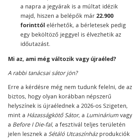
a napra a jegyárak is a múltat idézik
majd, hiszen a belépők már
22.900
forinttól
elérhetők, a bérletesek pedig
egy beköltöző jeggyel is élvezhetik az
időutazást.
Mi az, ami még változik vagy újraéled?
A rabbi tanácsai sátor jön?
Erre a kérdésre még nem tudunk felelni, de az
biztos, hogy olyan korábban népszerű
helyszínek is újraélednek a 2026-os Szigeten,
mint a
Házasságkötő Sátor
, a
Luminárium
vagy
a
Before I Die-fal
, a fesztivál teljes területén
jelen lesznek a
Sétáló Utcaszínház
produkciók