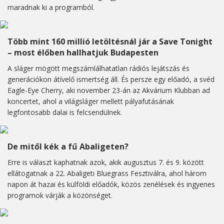
maradnak ki a programból.
Több mint 160 millió letöltésnál jár a Save Tonight
– most élőben hallhatjuk Budapesten
A sláger mögött megszámlálhatatlan rádiós lejátszás és
generációkon átívelő ismertség áll. És persze egy előadó, a svéd
Eagle-Eye Cherry, aki november 23-án az Akvárium Klubban ad
koncertet, ahol a világsláger mellett pályafutásának
legfontosabb dalai is felcsendülnek.
De mitől kék a fű Abaligeten?
Erre is választ kaphatnak azok, akik augusztus 7. és 9. között
ellátogatnak a 22. Abaligeti Bluegrass Fesztiválra, ahol három
napon át hazai és külföldi előadók, közös zenélések és ingyenes
programok várják a közönséget.