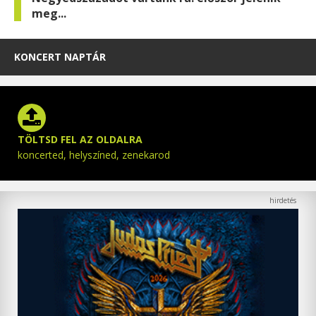
meg...
KONCERT NAPTÁR
TÖLTSD FEL AZ OLDALRA
koncerted, helyszíned, zenekarod