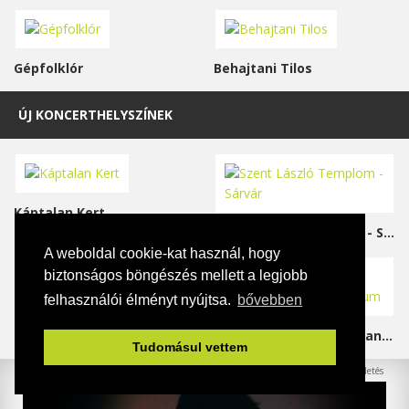
Gépfolklór
Behajtani Tilos
ÚJ KONCERTHELYSZÍNEK
Káptalan Kert
Szent László Templom - Sárvár
A weboldal cookie-kat használ, hogy
biztonságos böngészés mellett a legjobb
felhasználói élményt nyújtsa.
bővebben
Református templom - Salgótarján
Szolnoki Galéria - Damjanich János Múzeum
Tudomásul vettem