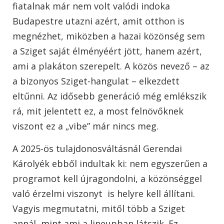
fiatalnak már nem volt valódi indoka
Budapestre utazni azért, amit otthon is
megnézhet, miközben a hazai közönség sem
a Sziget saját élményéért jött, hanem azért,
ami a plakáton szerepelt. A közös nevező – az
a bizonyos Sziget-hangulat – elkezdett
eltűnni. Az idősebb generáció még emlékszik
rá, mit jelentett ez, a most felnövőknek
viszont ez a „vibe” már nincs meg.
A 2025-ös tulajdonosváltásnál
Gerendai
Károly
ék ebből indultak ki: nem egyszerűen a
programot kell újragondolni, a közönséggel
való érzelmi viszonyt is helyre kell állítani.
Vagyis megmutatni, mitől több a Sziget
annál, mint ami a lineupban látszik. Ez