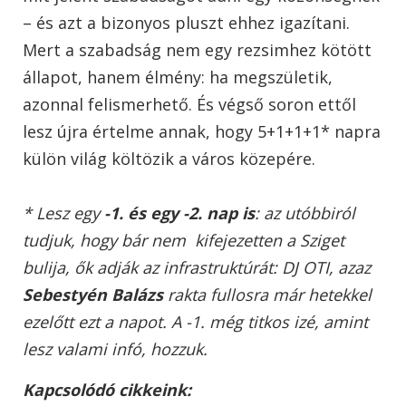
– és azt a bizonyos pluszt ehhez igazítani.
Mert a szabadság nem egy rezsimhez kötött
állapot, hanem élmény: ha megszületik,
azonnal felismerhető. És végső soron ettől
lesz újra értelme annak, hogy 5+1+1+1* napra
külön világ költözik a város közepére.
* Lesz egy
-1. és egy -2. nap is
: az utóbbiról
tudjuk, hogy bár nem kifejezetten a Sziget
bulija, ők adják az infrastruktúrát: DJ OTI, azaz
Sebestyén Balázs
rakta fullosra már hetekkel
ezelőtt ezt a napot. A -1. még titkos izé, amint
lesz valami infó, hozzuk.
Kapcsolódó cikkeink: