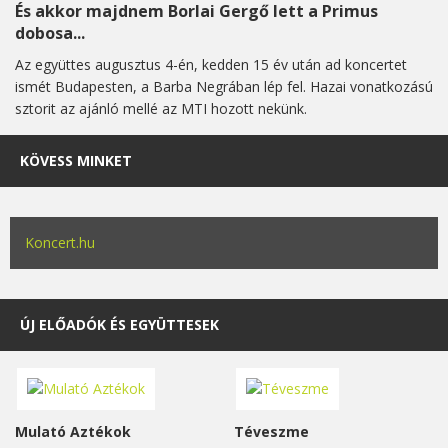
És akkor majdnem Borlai Gergő lett a Primus
dobosa...
Az együttes augusztus 4-én, kedden 15 év után ad koncertet
ismét Budapesten, a Barba Negrában lép fel. Hazai vonatkozású
sztorit az ajánló mellé az MTI hozott nekünk.
KÖVESS MINKET
Koncert.hu
ÚJ ELŐADÓK ÉS EGYÜTTESEK
Mulató Aztékok
Téveszme