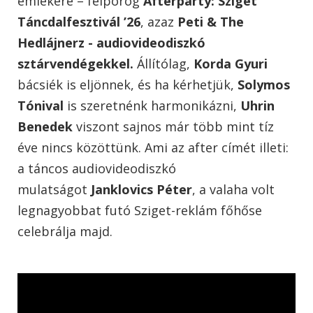
emlékére – felpörög
Afterparty: Sziget
Táncdalfesztivál ’26
, azaz
Peti & The
Hedlájnerz - audiovideodiszkó
sztárvendégekkel.
Állítólag,
Korda Gyuri
bácsiék is eljönnek, és ha kérhetjük,
Solymos
Tónival
is szeretnénk harmonikázni,
Uhrin
Benedek
viszont sajnos már több mint tíz
éve nincs közöttünk. Ami az after címét illeti:
a táncos audiovideodiszkó
mulatságot
Janklovics Péter
, a valaha volt
legnagyobbat futó Sziget-reklám főhőse
celebrálja majd.