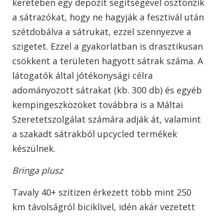
keretében egy depozit segítségével ösztönzik
a sátrazókat, hogy ne hagyják a fesztivál után
szétdobálva a sátrukat, ezzel szennyezve a
szigetet. Ezzel a gyakorlatban is drasztikusan
csökkent a területen hagyott sátrak száma. A
látogatók által jótékonysági célra
adományozott sátrakat (kb. 300 db) és egyéb
kempingeszközöket továbbra is a Máltai
Szeretetszolgálat számára adják át, valamint
a szakadt sátrakból upcycled termékek
készülnek.
Bringa plusz
Tavaly 40+ szitizen érkezett több mint 250
km távolságról biciklivel, idén akár vezetett