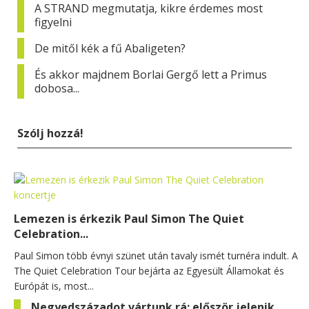
A STRAND megmutatja, kikre érdemes most
figyelni
De mitől kék a fű Abaligeten?
És akkor majdnem Borlai Gergő lett a Primus
dobosa...
Szólj hozzá!
Lemezen is érkezik Paul Simon The Quiet
Celebration...
Paul Simon több évnyi szünet után tavaly ismét turnéra indult. A
The Quiet Celebration Tour bejárta az Egyesült Államokat és
Európát is, most...
Negyedszázadot vártunk rá: először jelenik