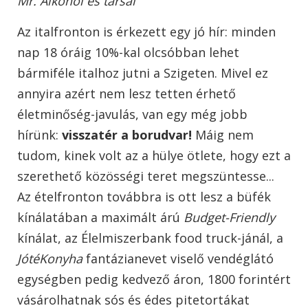
Mr. Alkohol és társai
Az italfronton is érkezett egy jó hír: minden
nap 18 óráig 10%-kal olcsóbban lehet
bármiféle italhoz jutni a Szigeten. Mivel ez
annyira azért nem lesz tetten érhető
életminőség-javulás, van egy még jobb
hírünk:
visszatér a borudvar!
Máig nem
tudom, kinek volt az a hülye ötlete, hogy ezt a
szerethető közösségi teret megszüntesse...
Az ételfronton továbbra is ott lesz a büfék
kínálatában a maximált árú
Budget-Friendly
kínálat, az Élelmiszerbank food truck-jánál, a
JótéKonyha
fantázianevet viselő vendéglátó
egységben pedig kedvező áron, 1800 forintért
vásárolhatnak sós és édes pitetortákat