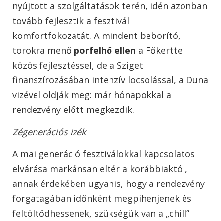
nyújtott a szolgáltatások terén, idén azonban
tovább fejlesztik a fesztivál
komfortfokozatát. A mindent beborító,
torokra menő
porfelhő ellen
a Főkerttel
közös fejlesztéssel, de a Sziget
finanszírozásában intenzív locsolással, a Duna
vizével oldják meg: már hónapokkal a
rendezvény előtt megkezdik.
Zégenerációs izék
A mai generáció fesztiválokkal kapcsolatos
elvárása markánsan eltér a korábbiaktól,
annak érdekében ugyanis, hogy a rendezvény
forgatagában időnként megpihenjenek és
feltöltődhessenek, szükségük van a „chill”