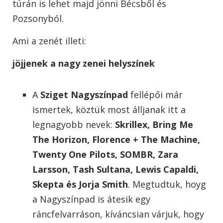
túrán is lehet majd jönni Bécsből és
Pozsonyból.
Ami a zenét illeti:
jöjjenek a nagy zenei helyszínek
A
Sziget
Nagyszínpad
fellépői már
ismertek, köztük most álljanak itt a
legnagyobb nevek:
Skrillex, Bring Me
The Horizon, Florence + The Machine,
Twenty One Pilots, SOMBR, Zara
Larsson, Tash Sultana, Lewis Capaldi,
Skepta és Jorja Smith
. Megtudtuk, hoyg
a Nagyszínpad is átesik egy
ráncfelvarráson, kíváncsian várjuk, hogy