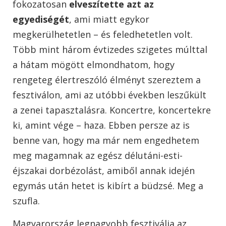
fokozatosan
elveszítette azt az
egyediségét
, ami miatt egykor
megkerülhetetlen – és feledhetetlen volt.
Több mint három évtizedes szigetes múlttal
a hátam mögött elmondhatom, hogy
rengeteg élertreszóló élményt szereztem a
fesztiválon, ami az utóbbi években leszűkült
a zenei tapasztalásra. Koncertre, koncertekre
ki, amint vége – haza. Ebben persze az is
benne van, hogy ma már nem engedhetem
meg magamnak az egész délutáni-esti-
éjszakai dorbézolást, amiből annak idején
egymás után hetet is kibírt a büdzsé. Meg a
szufla.
Magyarország legnagyobb fesztiválja
az