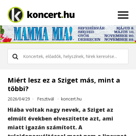
Miért lesz ez a Sziget más, mint a
többi?
2026/04/29 ·
Fesztivál
·
koncert.hu
Hiába voltak nagy nevek, a Sziget az
elmúlt években elveszítette azt, ami
miatt igazán számított. A
tulajdonosváltással most nem a lineupot