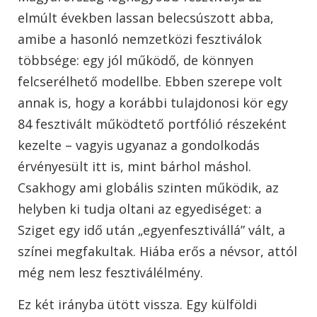
elmúlt években lassan belecsúszott abba,
amibe a hasonló nemzetközi fesztiválok
többsége: egy jól működő, de könnyen
felcserélhető modellbe. Ebben szerepe volt
annak is, hogy a korábbi tulajdonosi kör egy
84 fesztivált működtető portfólió részeként
kezelte – vagyis ugyanaz a gondolkodás
érvényesült itt is, mint bárhol máshol.
Csakhogy ami globális szinten működik, az
helyben ki tudja oltani az egyediséget: a
Sziget egy idő után „egyenfesztivállá” vált, a
színei megfakultak. Hiába erős a névsor, attól
még nem lesz fesztiválélmény.
Ez két irányba ütött vissza. Egy külföldi