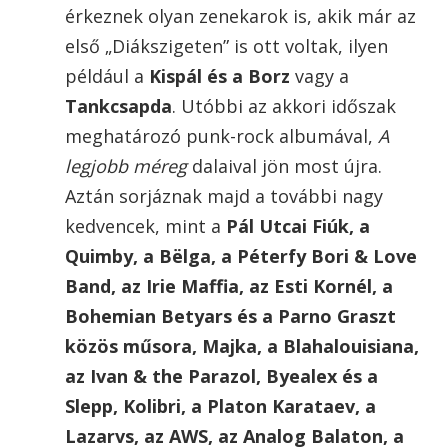
érkeznek olyan zenekarok is, akik már az
első „Diákszigeten” is ott voltak, ilyen
például a
Kispál és a Borz
vagy a
Tankcsapda
. Utóbbi az akkori időszak
meghatározó punk-rock albumával,
A
legjobb méreg
dalaival jön most újra.
Aztán sorjáznak majd a további nagy
kedvencek, mint a
Pál Utcai Fiúk, a
Quimby, a Bëlga, a Péterfy Bori & Love
Band, az Irie Maffia, az Esti Kornél, a
Bohemian Betyars és a Parno Graszt
közös műsora, Majka, a Blahalouisiana,
az Ivan & the Parazol, Byealex és a
Slepp, Kolibri, a Platon Karataev, a
Lazarvs, az AWS, az Analog Balaton, a