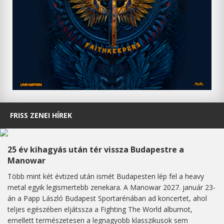
FRISS ZENEI HÍREK
25 év kihagyás után tér vissza Budapestre a
Manowar
Több mint két évtized után ismét Budapesten lép fel a heavy
metal egyik legismertebb zenekara. A Manowar 2027. január 23-
án a Papp László Budapest Sportarénában ad koncertet, ahol
teljes egészében eljátssza a Fighting The World albumot,
emellett természetesen a legnagyobb klasszikusok sem