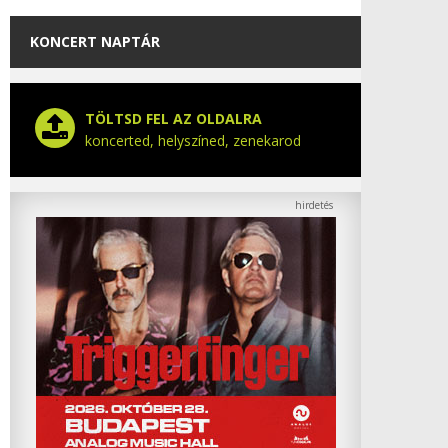
KONCERT NAPTÁR
TÖLTSD FEL AZ OLDALRA
koncerted, helyszíned, zenekarod