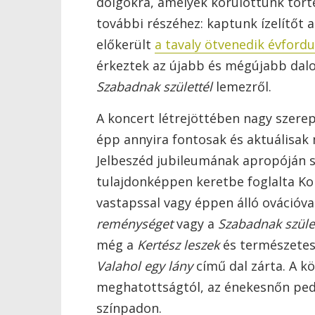
dolgokra, amelyek körülöttünk tört
további részéhez: kaptunk ízelítőt
előkerült
a tavaly ötvenedik évford
érkeztek az újabb és mégújabb dal
Szabadnak születtél
lemezről.
A koncert létrejöttében nagy szerep
épp annyira fontosak és aktuálisak 
Jelbeszéd jubileumának apropóján sz
tulajdonképpen keretbe foglalta Ko
vastapssal vagy éppen álló ovációva
reménységet
vagy a
Szabadnak szüle
még a
Kertész leszek
és természete
Valahol egy lány
című dal zárta. A k
meghatottságtól, az énekesnőn pedi
színpadon.