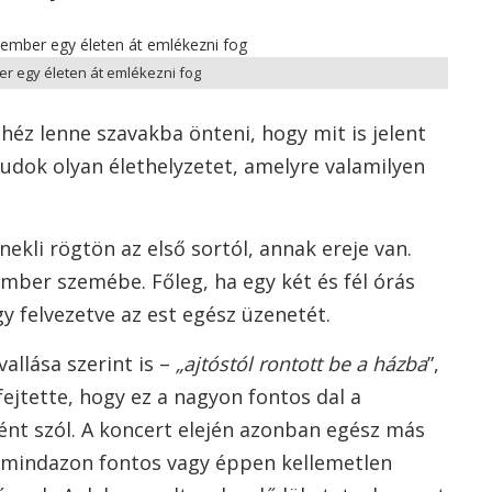
r egy életen át emlékezni fog
héz lenne szavakba önteni, hogy mit is jelent
udok olyan élethelyzetet, amelyre valamilyen
ekli rögtön az első sortól, annak ereje van.
ember szemébe. Főleg, ha egy két és fél órás
y felvezetve az est egész üzenetét.
vallása szerint is –
„ajtóstól rontott be a házba
”,
fejtette, hogy ez a nagyon fontos dal a
ént szól. A koncert elején azonban egész más
et mindazon fontos vagy éppen kellemetlen