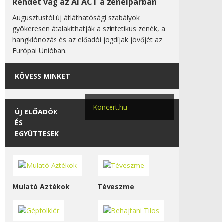
Rendet vág az AI ACT a zeneiparban
Augusztustól új átláthatósági szabályok
gyökeresen átalakíthatják a szintetikus zenék, a
hangklónozás és az előadói jogdíjak jövőjét az
Európai Unióban.
KÖVESS MINKET
Koncert.hu
ÚJ ELŐADÓK
ÉS
EGYÜTTESEK
Mulató Aztékok
Téveszme