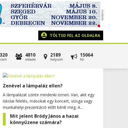
TÖLTSD FEL AZ OLDALRA
320
4810
2189
15064
cert
előadó
helyszín
hír
Zenével a lámpaláz ellen?
A lámpalázat szinte mindenki ismeri. Van, akit egy
iskolai felelés, másokat egy koncert, vizsga vagy
munkahelyi prezentáció előtt bénít meg. A...
Mit jelent Bródy János a hazai
könnyűzene számára?