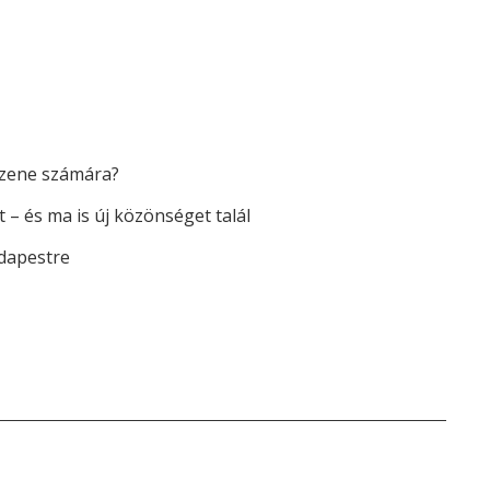
űzene számára?
 – és ma is új közönséget talál
dapestre