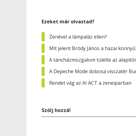
Ezeket már olvastad?
Zenével a lámpaláz ellen?
Mit jelent Bródy János a hazai könny
A táncházmozgalom túlélte az alapítóit
A Depeche Mode dobosa visszatér Bu
Rendet vág az AI ACT a zeneiparban
Szólj hozzá!