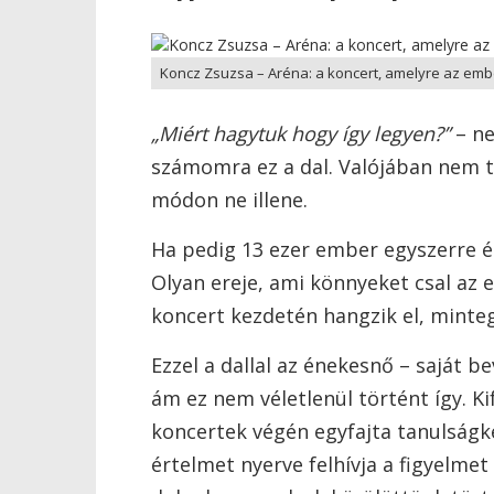
Koncz Zsuzsa – Aréna: a koncert, amelyre az embe
„Miért hagytuk hogy így legyen?”
– ne
számomra ez a dal. Valójában nem t
módon ne illene.
Ha pedig 13 ezer ember egyszerre én
Olyan ereje, ami könnyeket csal az 
koncert kezdetén hangzik el, minteg
Ezzel a dallal az énekesnő – saját be
ám ez nem véletlenül történt így. Ki
koncertek végén egyfajta tanulságk
értelmet nyerve felhívja a figyelm