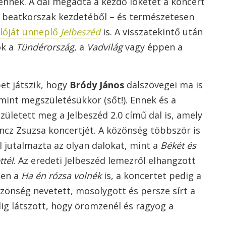
énnek. A dal megadta a kezdő löketet a koncert
 a beatkorszak kezdetéből – és természetesen
ulóját ünneplő
Jelbeszéd
is. A visszatekintő után
ok a
Tündérország
, a
Vadvilág
vagy éppen a
et játszik, hogy
Bródy János
dalszövegei ma is
mint megszületésükkor (sőt!). Ennek és a
ületett meg a Jelbeszéd 2.0 című dal is, amely
ncz Zsuzsa koncertjét. A közönség többször is
l jutalmazta az olyan dalokat, mint a
Békét és
ttél
. Az eredeti Jelbeszéd lemezről elhangzott
sen a
Ha én rózsa volnék
is, a koncertet pedig a
özönség nevetett, mosolygott és persze sírt a
g látszott, hogy örömzenél és ragyog a