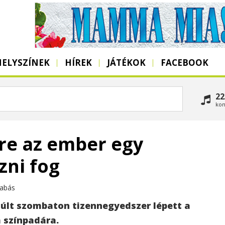
HELYSZÍNEK
HÍREK
JÁTÉKOK
FACEBOOK
22
kon
re az ember egy
zni fog
nabás
últ szombaton tizennegyedszer lépett a
 színpadára.