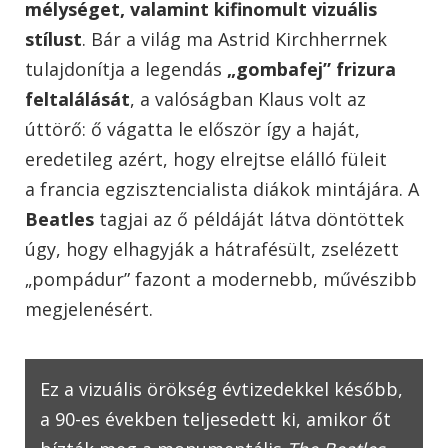
mélységet, valamint kifinomult vizuális
stílust
. Bár a világ ma Astrid Kirchherrnek
tulajdonítja a legendás
„gombafej” frizura
feltalálását
, a valóságban Klaus volt az
úttörő: ő vágatta le először így a haját,
eredetileg azért, hogy elrejtse elálló füleit
a francia egzisztencialista diákok mintájára. A
Beatles
tagjai az ő példáját látva döntöttek
úgy, hogy elhagyják a hátrafésült, zselézett
„pompádur” fazont a modernebb, művészibb
megjelenésért.
Ez a vizuális örökség évtizedekkel később,
a 90-es években teljesedett ki, amikor őt