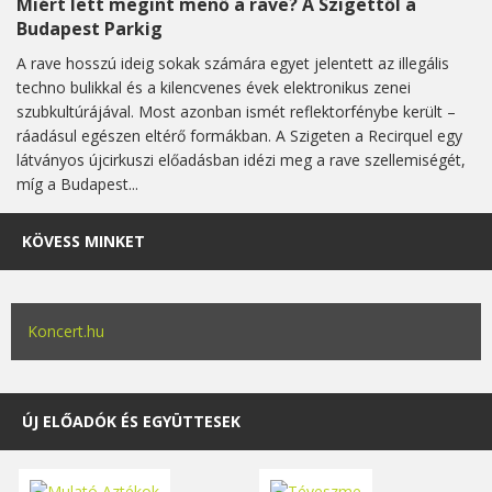
Miért lett megint menő a rave? A Szigettől a
Budapest Parkig
A rave hosszú ideig sokak számára egyet jelentett az illegális
techno bulikkal és a kilencvenes évek elektronikus zenei
szubkultúrájával. Most azonban ismét reflektorfénybe került –
ráadásul egészen eltérő formákban. A Szigeten a Recirquel egy
látványos újcirkuszi előadásban idézi meg a rave szellemiségét,
míg a Budapest...
KÖVESS MINKET
Koncert.hu
ÚJ ELŐADÓK ÉS EGYÜTTESEK