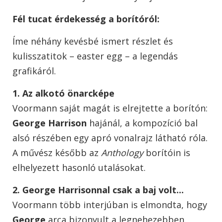
Fél tucat érdekesség a borítóról:
Íme néhány kevésbé ismert részlet és
kulisszatitok – easter egg – a legendás
grafikáról.
1. Az alkotó önarcképe
Voormann saját magát is elrejtette a borítón:
George Harrison
hajánál, a kompozíció bal
alsó részében egy apró vonalrajz látható róla.
A művész később az
Anthology
borítóin is
elhelyezett hasonló utalásokat.
2. George Harrisonnal csak a baj volt...
Voormann több interjúban is elmondta, hogy
George
arca bizonyult a legnehezebben