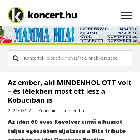
Az ember, aki MINDENHOL OTT volt
– és lélekben most ott lesz a
Kobuciban is
2026/05/12 ·
Zenei hír
·
koncert.hu
Az idén 60 éves Revolver című albumot
teljes egészében eljátssza a Bits tribute
zenekar az idei Országos Beatles