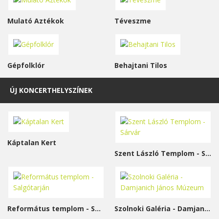
Mulató Aztékok
Téveszme
Gépfolklór
Behajtani Tilos
ÚJ KONCERTHELYSZÍNEK
Káptalan Kert
Szent László Templom - Sárvár
Református templom - Salgótarján
Szolnoki Galéria - Damjanich János Múzeum