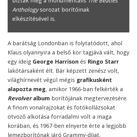
bízták meg a monumentális
The Beatles
Anthology
sorozat borítóinak
elkészítésével is.
A barátság Londonban is folytatódott, ahol
Klaus olyannyira a belső kör tagjává vált, hogy
egy ideig
George Harrison
és
Ringo Starr
lakótársaként élt. Bár képzett zenész volt,
világhírnevét végül mégis
grafikusként
alapozta meg
, amikor 1966-ban felkérték a
Revolver
album
borítójának megtervezésére.
A finom vonalrajzokat és fotókollázsokat
ötvöző alkotása forradalmi volt a maga
korában, és 1967-ben elnyerte érte a legjobb
lemezborítónak járó Grammy-díjat.