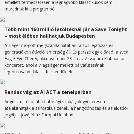
emellett természetesen a legnagyobb klasszikusok sem
maradnak ki a programból.
Több mint 160 millió letöltésnál jár a Save Tonight
– most élőben hallhatjuk Budapesten
A sláger mögött megszámlálhatatlan rádiós lejátszás és
generációkon átívelő ismertség áll. És persze egy előadó, a svéd
Eagle-Eye Cherry, aki november 23-án az Akvárium Klubban ad
koncertet, ahol a világsláger mellett pályafutásának
legfontosabb dalai is felcsendülnek.
Rendet vág az AI ACT a zeneiparban
Augusztustól új átláthatósági szabályok gyökeresen
átalakíthatják a szintetikus zenék, a hangklónozás és az előadói
jogdíjak jövőjét az Európai Unióban.