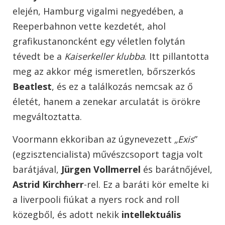
elején, Hamburg vigalmi negyedében, a
Reeperbahnon vette kezdetét, ahol
grafikustanoncként egy véletlen folytán
tévedt be a
Kaiserkeller klubba
. Itt pillantotta
meg az akkor még ismeretlen, bőrszerkós
Beatlest
, és ez a találkozás nemcsak az ő
életét, hanem a zenekar arculatát is örökre
megváltoztatta.
Voormann ekkoriban az úgynevezett
„Exis
”
(egzisztencialista) művészcsoport tagja volt
barátjával,
Jürgen Vollmerrel
és barátnőjével,
Astrid Kirchherr
-rel. Ez a baráti kör emelte ki
a liverpooli fiúkat a nyers rock and roll
közegből, és adott nekik
intellektuális