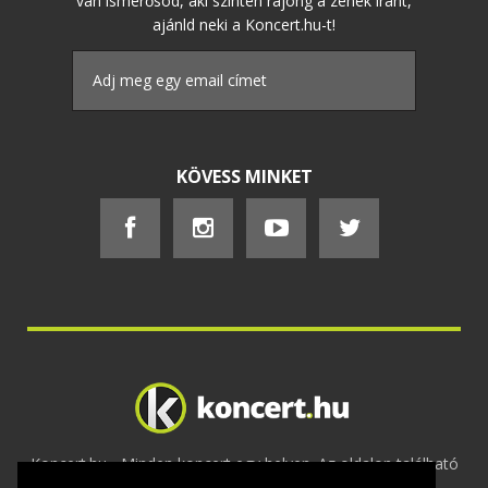
van ismerősöd, aki szintén rajong a zenék iránt,
ajánld neki a Koncert.hu-t!
KÖVESS MINKET
Koncert.hu - Minden koncert egy helyen. Az oldalon található
tartalmakat szerzői jogok védik © 2002 -