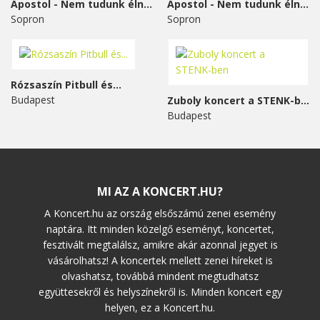
Apostol - Nem tudunk élni...
Apostol - Nem tudunk élni...
Sopron
Sopron
Rózsaszín Pitbull és...
Budapest
Zuboly koncert a STENK-ben
Budapest
MI AZ A KONCERT.HU?
A Koncert.hu az ország elsőszámú zenei esemény
naptára. Itt minden közelgő eseményt, koncertet,
fesztivált megtalálsz, amikre akár azonnal jegyet is
vásárolhatsz! A koncertek mellett zenei híreket is
olvashatsz, továbbá mindent megtudhatsz
együttesekről és helyszínekről is. Minden koncert egy
helyen, ez a Koncert.hu.