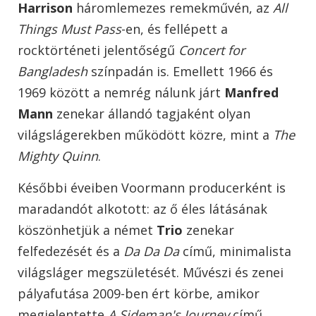
Harrison
háromlemezes remekművén, az
All
Things Must Pass
-en, és fellépett a
rocktörténeti jelentőségű
Concert for
Bangladesh
színpadán is. Emellett 1966 és
1969 között a nemrég nálunk járt
Manfred
Mann
zenekar állandó tagjaként olyan
világslágerekben működött közre, mint a
The
Mighty Quinn
.
Későbbi éveiben Voormann producerként is
maradandót alkotott: az ő éles látásának
köszönhetjük a német
Trio
zenekar
felfedezését és a
Da Da Da
című, minimalista
világsláger megszületését. Művészi és zenei
pályafutása 2009-ben ért körbe, amikor
megjelentette
A Sideman's Journey
című