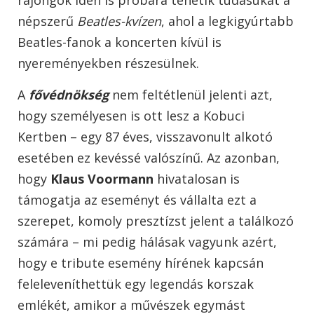
rajongók idén is próbára tehetik tudásukat a
népszerű
Beatles-kvízen
, ahol a legkigyúrtabb
Beatles-fanok a koncerten kívül is
nyereményekben részesülnek.
A
fővédnökség
nem feltétlenül jelenti azt,
hogy személyesen is ott lesz a Kobuci
Kertben – egy 87 éves, visszavonult alkotó
esetében ez kevéssé valószínű. Az azonban,
hogy
Klaus Voormann
hivatalosan is
támogatja az eseményt és vállalta ezt a
szerepet, komoly presztízst jelent a találkozó
számára – mi pedig hálásak vagyunk azért,
hogy e tribute esemény hírének kapcsán
feleleveníthettük egy legendás korszak
emlékét, amikor a művészek egymást