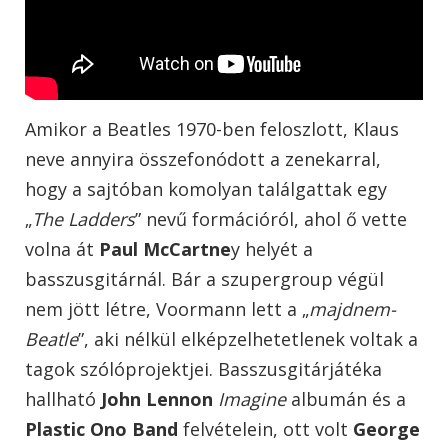
Amikor a Beatles 1970-ben feloszlott, Klaus
neve annyira összefonódott a zenekarral,
hogy a sajtóban komolyan találgattak egy
„
The Ladders
” nevű formációról, ahol ő vette
volna át
Paul McCartne
y helyét a
basszusgitárnál. Bár a szupergroup végül
nem jött létre, Voormann lett a „
majdnem-
Beatle
”, aki nélkül elképzelhetetlenek voltak a
tagok szólóprojektjei. Basszusgitárjátéka
hallható
John Lennon
Imagine
albumán és a
Plastic Ono Band
felvételein, ott volt
George