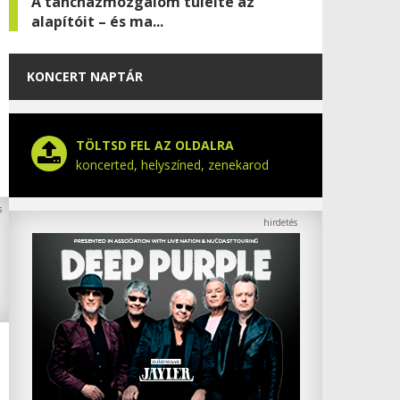
A táncházmozgalom túlélte az
alapítóit – és ma...
KONCERT NAPTÁR
TÖLTSD FEL AZ OLDALRA
koncerted, helyszíned, zenekarod