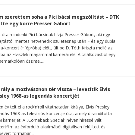
 szerettem soha a Pici bácsi megszólítást – DTK
itte egy körre Presser Gábort
 óta mindenki Pici bácsinak hívja Presser Gábort, aki egy
ajtástól mentes hetvenedik születésnap után – és egy dupla
a-koncert (+főpróba) előtt, ült be D. Tóth Kriszta mellé az
ba az Elviszlek magammal kamerái elé. A találkozásból egy
bemarkolóan őszinte,...
irály a mozivásznon tér vissza – levetítik Elvis
sley 1968-as legendás koncertjét
n év telt el a rock’n’roll vitathatatlan királya, Elvis Presley
ndás 1968-as televíziós koncertje óta, amely újraindította
i karrierjét. A „Comeback Special” néven híressé vált
ertfilm az évforduló alkalmából digitálisan felújított és
kevert formában...