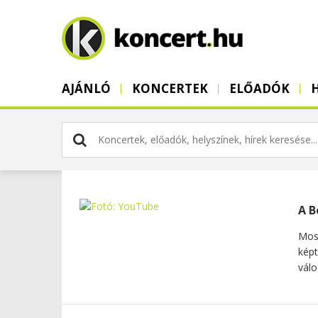
AJÁNLÓ
KONCERTEK
ELŐADÓK
A B
Most
képt
válo