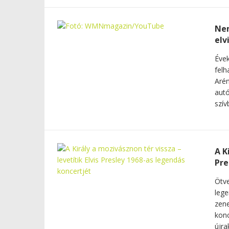
Nem
elv
Évek
felh
Arén
autó
szív
A K
Pre
Ötve
lege
zene
konc
újra