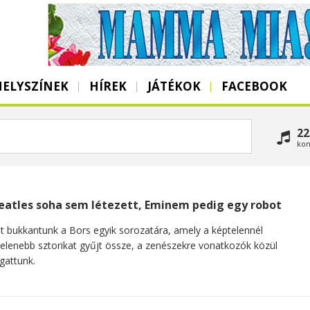
HELYSZÍNEK
HÍREK
JÁTÉKOK
FACEBOOK
22
kon
eatles soha sem létezett, Eminem pedig egy robot
 bukkantunk a Bors egyik sorozatára, amely a képtelennél
elenebb sztorikat gyűjt össze, a zenészekre vonatkozók közül
gattunk.