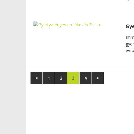
Gye
Immá
gyer
évfo
<
1
2
3
4
>