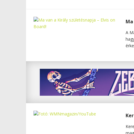
Ma 
A Ma
hagy
érke
Ker
Kere
magá