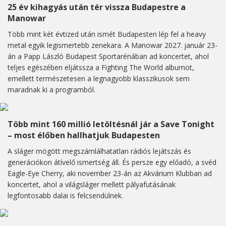
25 év kihagyás után tér vissza Budapestre a
Manowar
Több mint két évtized után ismét Budapesten lép fel a heavy
metal egyik legismertebb zenekara. A Manowar 2027. január 23-
án a Papp László Budapest Sportarénában ad koncertet, ahol
teljes egészében eljátssza a Fighting The World albumot,
emellett természetesen a legnagyobb klasszikusok sem
maradnak ki a programból.
Több mint 160 millió letöltésnál jár a Save Tonight
– most élőben hallhatjuk Budapesten
A sláger mögött megszámlálhatatlan rádiós lejátszás és
generációkon átívelő ismertség áll. És persze egy előadó, a svéd
Eagle-Eye Cherry, aki november 23-án az Akvárium Klubban ad
koncertet, ahol a világsláger mellett pályafutásának
legfontosabb dalai is felcsendülnek.