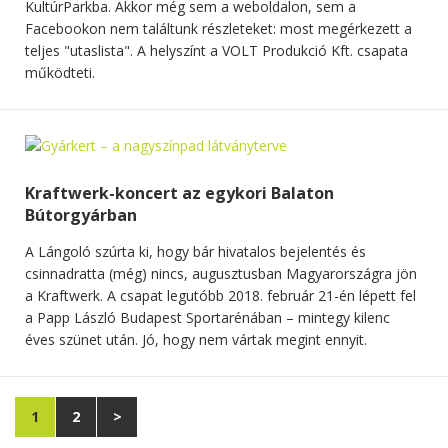
KultúrParkba. Akkor még sem a weboldalon, sem a
Facebookon nem találtunk részleteket: most megérkezett a
teljes "utaslista". A helyszínt a VOLT Produkció Kft. csapata
működteti.
Kraftwerk-koncert az egykori Balaton
Bútorgyárban
A Lángoló szúrta ki, hogy bár hivatalos bejelentés és
csinnadratta (még) nincs, augusztusban Magyarországra jön
a Kraftwerk. A csapat legutóbb 2018. február 21-én lépett fel
a Papp László Budapest Sportarénában – mintegy kilenc
éves szünet után. Jó, hogy nem vártak megint ennyit.
1
2
>