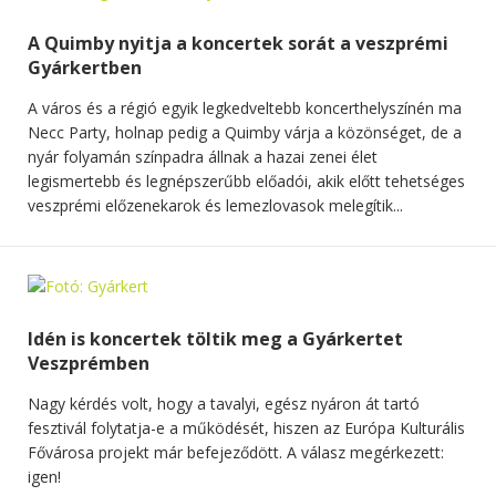
A Quimby nyitja a koncertek sorát a veszprémi
Gyárkertben
A város és a régió egyik legkedveltebb koncerthelyszínén ma
Necc Party, holnap pedig a Quimby várja a közönséget, de a
nyár folyamán színpadra állnak a hazai zenei élet
legismertebb és legnépszerűbb előadói, akik előtt tehetséges
veszprémi előzenekarok és lemezlovasok melegítik...
Idén is koncertek töltik meg a Gyárkertet
Veszprémben
Nagy kérdés volt, hogy a tavalyi, egész nyáron át tartó
fesztivál folytatja-e a működését, hiszen az Európa Kulturális
Fővárosa projekt már befejeződött. A válasz megérkezett:
igen!