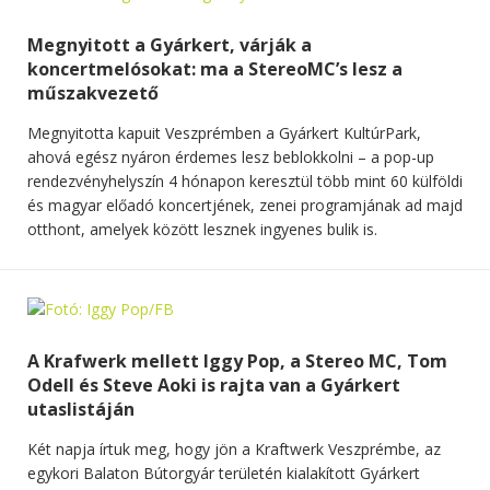
Megnyitott a Gyárkert, várják a
koncertmelósokat: ma a StereoMC’s lesz a
műszakvezető
Megnyitotta kapuit Veszprémben a Gyárkert KultúrPark,
ahová egész nyáron érdemes lesz beblokkolni – a pop-up
rendezvényhelyszín 4 hónapon keresztül több mint 60 külföldi
és magyar előadó koncertjének, zenei programjának ad majd
otthont, amelyek között lesznek ingyenes bulik is.
A Krafwerk mellett Iggy Pop, a Stereo MC, Tom
Odell és Steve Aoki is rajta van a Gyárkert
utaslistáján
Két napja írtuk meg, hogy jön a Kraftwerk Veszprémbe, az
egykori Balaton Bútorgyár területén kialakított Gyárkert