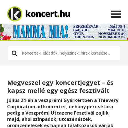
Megveszel egy koncertjegyet – és
kapsz mellé egy egész fesztivált
Július 24-én a veszprémi Gyárkertben a Thievery
Corporation ad koncertet, néhány perc sétára
pedig a Veszprémi Utcazene Fesztivál zajlik
majd, ahol színpadok, utcazenészek,
örömzenélések és hajnali találkozások várják