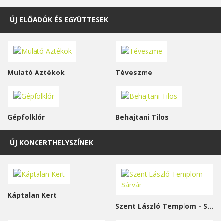
ÚJ ELŐADÓK ÉS EGYÜTTESEK
Mulató Aztékok
Téveszme
Gépfolklór
Behajtani Tilos
ÚJ KONCERTHELYSZÍNEK
Káptalan Kert
Szent László Templom - Sárvár