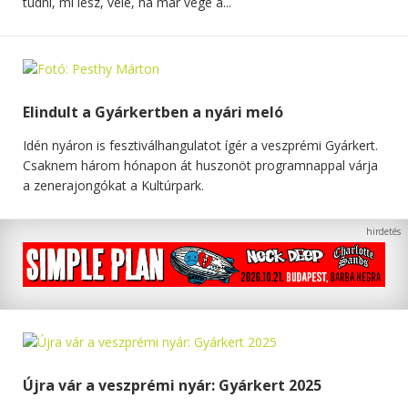
tudni, mi lesz, vele, ha már vége a...
Elindult a Gyárkertben a nyári meló
Idén nyáron is fesztiválhangulatot ígér a veszprémi Gyárkert.
Csaknem három hónapon át huszonöt programnappal várja
a zenerajongókat a Kultúrpark.
Újra vár a veszprémi nyár: Gyárkert 2025