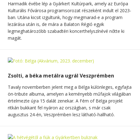
Harmadik évébe lép a Gyárkert Kultúrpark, amely az Európa
Kulturális Fővárosa programsorozat részeként indult el 2023-
ban. Utána kicsit izgultunk, hogy megmarad-e a program
lezárása után is, de mára a Balaton Régió egyik
legmeghatározóbb szabadtéri koncerthelyszínévé nőtte ki
magát.
Zsolti, a béka metálra ugrál Veszprémben
Tavaly novemberben jelent meg a Bëlga különleges, egyfajta
ön-tribute albuma, amelyen a keményebb műfajok világában
értelmezte újra 15 dalát zenekar. A Fém of Bëlga projekt
ritkán bukkant fel nyáron az országban, s már csak
augusztus 24-én, Veszprémben lesz látható-hallható.