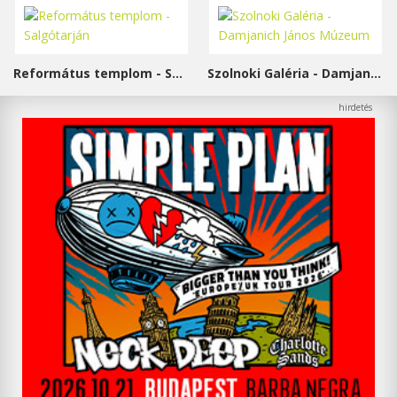
Református templom - Salgótarján
Szolnoki Galéria - Damjanich János Múzeum