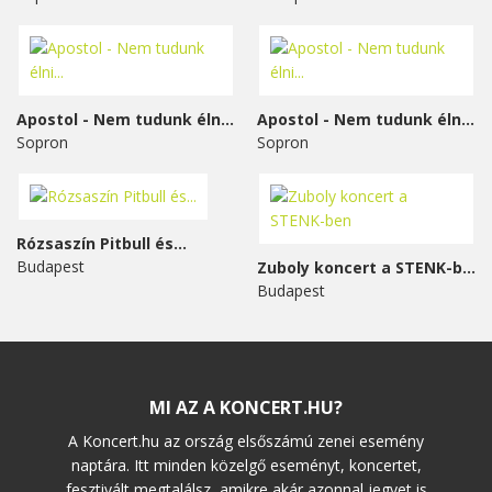
Apostol - Nem tudunk élni...
Apostol - Nem tudunk élni...
Sopron
Sopron
Rózsaszín Pitbull és...
Budapest
Zuboly koncert a STENK-ben
Budapest
MI AZ A KONCERT.HU?
A Koncert.hu az ország elsőszámú zenei esemény
naptára. Itt minden közelgő eseményt, koncertet,
fesztivált megtalálsz, amikre akár azonnal jegyet is