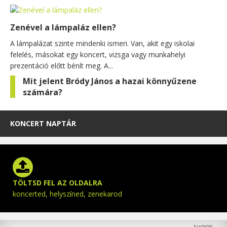
Zenével a lámpaláz ellen?
A lámpalázat szinte mindenki ismeri. Van, akit egy iskolai
felelés, másokat egy koncert, vizsga vagy munkahelyi
prezentáció előtt bénít meg. A...
Mit jelent Bródy János a hazai könnyűzene
számára?
KONCERT NAPTÁR
TÖLTSD FEL AZ OLDALRA
koncerted, helyszíned, zenekarod