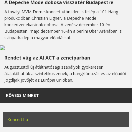
A Depeche Mode dobosa visszatér Budapestre
A tavalyi MVM Dome-koncert után idén is fellép a 101 Hang
produkcióban Christian Eigner, a Depeche Mode
koncertzenekarának dobosa. A zenész december 10-én
Budapesten, majd december 16-án a berlini Uber Arénában is
színpadra lép a magyar előadással.
Rendet vág az AI ACT a zeneiparban
Augusztustól új átláthatósági szabályok gyökeresen
átalakíthatják a szintetikus zenék, a hangklónozás és az előadói
jogdíjak jövőjét az Európai Unióban.
KÖVESS MINKET
Koncert.hu