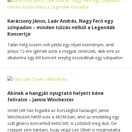
Karácsony János, Laár András, Nagy Feró egy
színpadon – minden túlzás nélkül a Legendák
Koncertje
Talán még sosem volt példa egy olyan eseményre, amit
június 12-ére ígérnek azok a magyar zenészek, akik erre az
alkalomra egy élő koncert erejéig összeállnak egy színpadon.
Akinek a hangját nyugtató helyett kéne
felíratni – Jamie Winchester
Ismét telt ház fogadta az Írországból hazaugró Jamie
Winchestert hétfő este a MOM-ban, ahol az eredetileg egy
szál gitáros koncertből kettő lett. A szólóból meg duó. De
cseppet sem bántam, hogy végül Lee Olivér is megmutatta