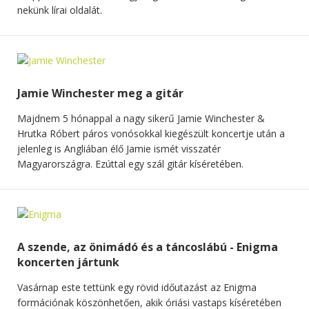
nekünk lírai oldalát.
Jamie Winchester meg a gitár
Majdnem 5 hónappal a nagy sikerű Jamie Winchester &
Hrutka Róbert páros vonósokkal kiegészült koncertje után a
jelenleg is Angliában élő Jamie ismét visszatér
Magyarországra. Ezúttal egy szál gitár kíséretében.
A szende, az önimádó és a táncoslábú - Enigma
koncerten jártunk
Vasárnap este tettünk egy rövid időutazást az Enigma
formációnak köszönhetően, akik óriási vastaps kíséretében