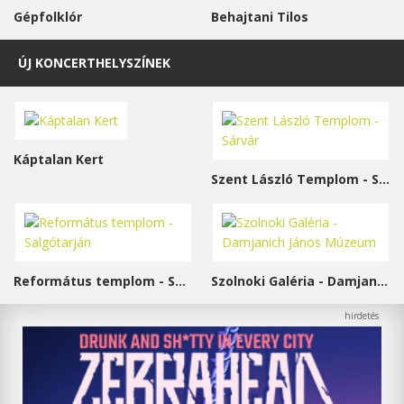
Gépfolklór
Behajtani Tilos
ÚJ KONCERTHELYSZÍNEK
Káptalan Kert
Szent László Templom - Sárvár
Református templom - Salgótarján
Szolnoki Galéria - Damjanich János Múzeum