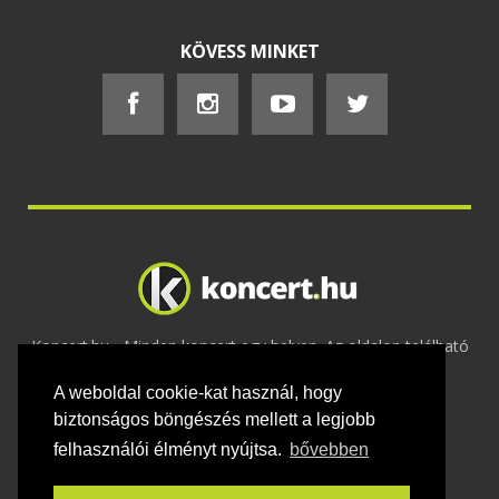
KÖVESS MINKET
Koncert.hu - Minden koncert egy helyen. Az oldalon található
tartalmakat szerzői jogok védik © 2002 -
A weboldal cookie-kat használ, hogy
2020
Adatvédelem
-
ÁSZF
-
Felhasználási
feltételek
-
Webmaster
-
Kapcsolat és üzenet küldés
biztonságos böngészés mellett a legjobb
felhasználói élményt nyújtsa.
bővebben