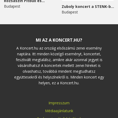
Rózsaszín Pitbull és...
Budapest
Zuboly koncert a STENK-ben
Budapest
MI AZ A KONCERT.HU?
A Koncert.hu az ország elsőszámú zenei esemény
naptára. Itt minden közelgő eseményt, koncertet,
fesztivált megtalálsz, amikre akár azonnal jegyet is
vásárolhatsz! A koncertek mellett zenei híreket is
olvashatsz, továbbá mindent megtudhatsz
együttesekről és helyszínekről is. Minden koncert egy
helyen, ez a Koncert.hu.
Impresszum
Médiaajánlatunk