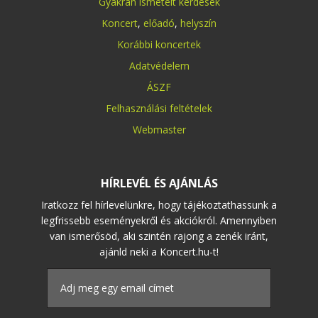
Gyakran ismételt kérdések
Koncert
,
előadó
,
helyszín
Korábbi koncertek
Adatvédelem
ÁSZF
Felhasználási feltételek
Webmaster
HÍRLEVÉL ÉS AJÁNLÁS
Iratkozz fel hírlevelünkre, hogy tájékoztathassunk a
legfrissebb eseményekről és akciókról. Amennyiben
van ismerősöd, aki szintén rajong a zenék iránt,
ajánld neki a Koncert.hu-t!