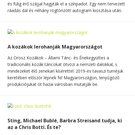
és fülig érő szájjal hagyták el a színpadot. Egy nem tervezett
ráadás dal és néhány rögtönzött autogram kiosztása után.
A kozákok lerohanják Magyarországot
Az Orosz Kozákok – Állami Tánc- és Énekegyüttes a
tradicionális kozák táncokat ötvözi a nemzeti dalokkal, s
mindezeket élő zenekari kísérettel. 2019-es tavaszi turnéjuk
keretében először lépnek fel Magyarországon, lenyűgöző
produkciójukat öt hazai városban mutatják be.
Sting, Michael Bublé, Barbra Streisand tudja, ki
az a Chris Botti. És te?