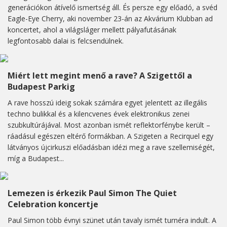
generációkon átívelő ismertség áll. És persze egy előadó, a svéd
Eagle-Eye Cherry, aki november 23-án az Akvárium Klubban ad
koncertet, ahol a világsláger mellett pályafutásának
legfontosabb dalai is felcsendülnek.
Miért lett megint menő a rave? A Szigettől a
Budapest Parkig
A rave hosszú ideig sokak számára egyet jelentett az illegális
techno bulikkal és a kilencvenes évek elektronikus zenei
szubkultúrájával. Most azonban ismét reflektorfénybe került –
ráadásul egészen eltérő formákban. A Szigeten a Recirquel egy
látványos újcirkuszi előadásban idézi meg a rave szellemiségét,
míg a Budapest...
Lemezen is érkezik Paul Simon The Quiet
Celebration koncertje
Paul Simon több évnyi szünet után tavaly ismét turnéra indult. A