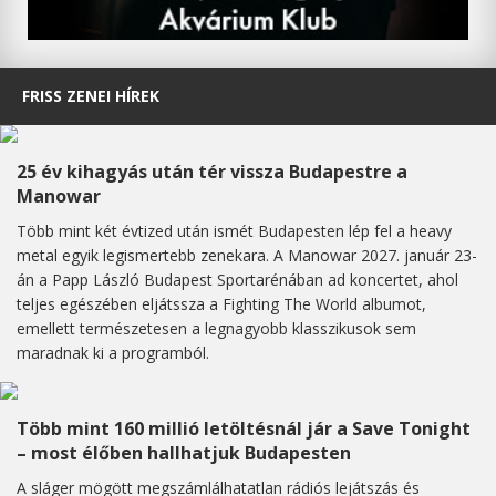
FRISS ZENEI HÍREK
25 év kihagyás után tér vissza Budapestre a
Manowar
Több mint két évtized után ismét Budapesten lép fel a heavy
metal egyik legismertebb zenekara. A Manowar 2027. január 23-
án a Papp László Budapest Sportarénában ad koncertet, ahol
teljes egészében eljátssza a Fighting The World albumot,
emellett természetesen a legnagyobb klasszikusok sem
maradnak ki a programból.
Több mint 160 millió letöltésnál jár a Save Tonight
– most élőben hallhatjuk Budapesten
A sláger mögött megszámlálhatatlan rádiós lejátszás és