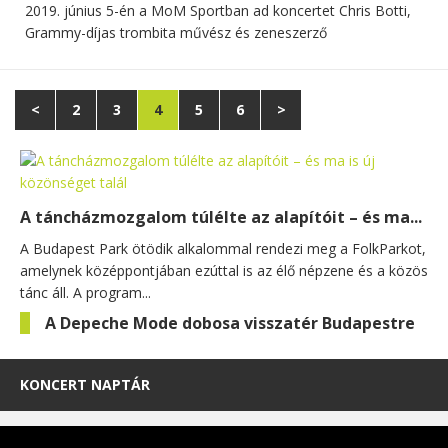
2019. június 5-én a MoM Sportban ad koncertet Chris Botti,
Grammy-díjas trombita művész és zeneszerző
<
2
3
4
5
6
>
A táncházmozgalom túlélte az alapítóit – és ma...
A Budapest Park ötödik alkalommal rendezi meg a FolkParkot,
amelynek középpontjában ezúttal is az élő népzene és a közös
tánc áll. A program...
A Depeche Mode dobosa visszatér Budapestre
KONCERT NAPTÁR