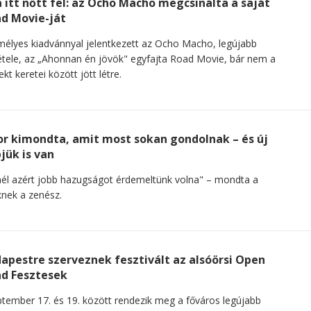
 itt nőtt fel: az Ocho Macho megcsinálta a saját
d Movie-ját
élyes kiadvánnyal jelentkezett az Ocho Macho, legújabb
étele, az „Ahonnan én jövök" egyfajta Road Movie, bár nem a
ekt keretei között jött létre.
or kimondta, amit most sokan gondolnak – és új
pjük is van
él azért jobb hazugságot érdemeltünk volna" – mondta a
knek a zenész.
apestre szerveznek fesztivált az alsóörsi Open
d Fesztesek
tember 17. és 19. között rendezik meg a főváros legújabb