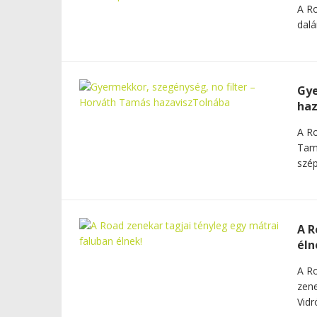
A Ro
dalá
Gye
haz
A Ro
Tamá
szép
A R
éln
A Ro
zene
Vidr