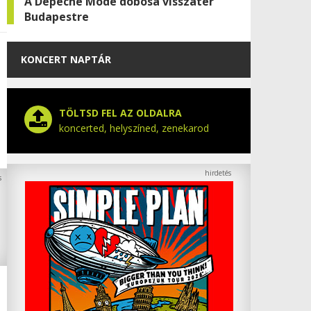
A Depeche Mode dobosa visszatér
Budapestre
KONCERT NAPTÁR
TÖLTSD FEL AZ OLDALRA
koncerted, helyszíned, zenekarod