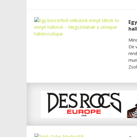
Egy
hal
Mind
De v
rend
munk
Zsol