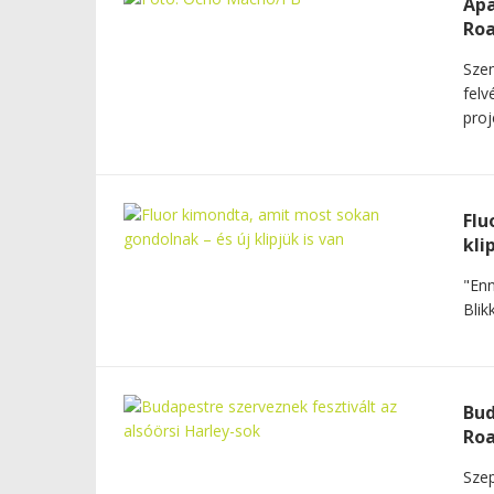
Apa
Roa
Szem
felv
proj
Flu
kli
"Enn
Blik
Bud
Roa
Szep