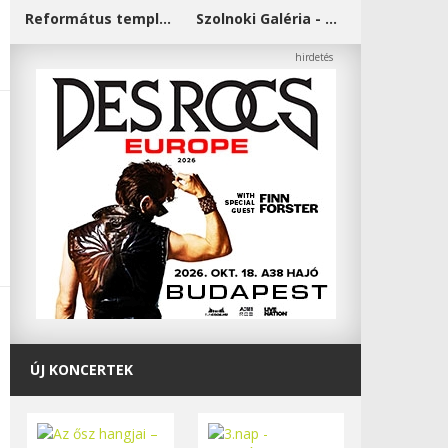
Református templom - Salgótarján
Szolnoki Galéria - Damjanich János Múzeum
ÚJ KONCERTEK