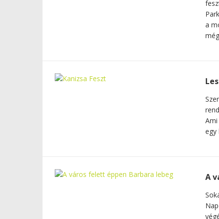
fesz
Park
a mo
még 
Les
Szer
rend
Ami 
egy 
A v
Soká
Napo
végé