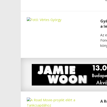
Gyá
a l
Az e
Fono
köny
A R