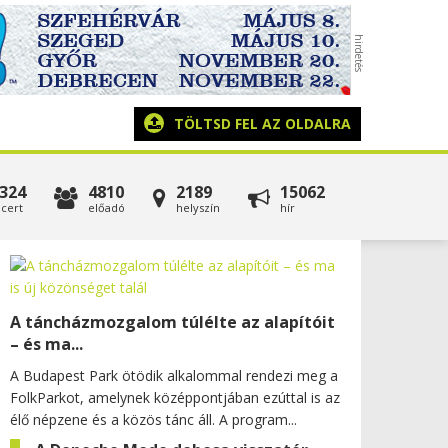
TÖLTSD FEL AZ OLDALRA
324
4810
2189
15062
cert
előadó
helyszín
hír
A táncházmozgalom túlélte az alapítóit
– és ma...
A Budapest Park ötödik alkalommal rendezi meg a
FolkParkot, amelynek középpontjában ezúttal is az
élő népzene és a közös tánc áll. A program...