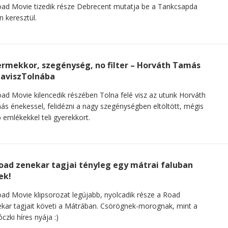
ad Movie tizedik része Debrecent mutatja be a Tankcsapda
n keresztül.
rmekkor, szegénység, no filter – Horváth Tamás
aviszTolnába
ad Movie kilencedik részében Tolna felé visz az utunk Horváth
s énekessel, felidézni a nagy szegénységben eltöltött, mégis
 emlékekkel teli gyerekkort.
oad zenekar tagjai tényleg egy mátrai faluban
ek!
ad Movie klipsorozat legújabb, nyolcadik része a Road
kar tagjait követi a Mátrában. Csörögnek-morognak, mint a
óczki híres nyája :)