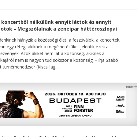
 koncertből nélkülünk ennyit láttok és ennyit
lotok – Megszólalnak a zeneipar háttéroszlopai
enkinek hiányzik a közösségi élet, a fesztiválok, a koncertek.
an egy réteg, akiknek a megélhetésüket jelentik ezek a
ezvények. Azok akiket nem lát a közönség, akiknek a
ájáról nem is nagyon tud sokszor a közönség. – írja Szabó
t turnémenedzser (Kiscsillag,...