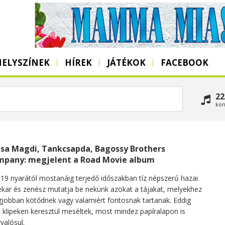
HELYSZÍNEK
HÍREK
JÁTÉKOK
FACEBOOK
22
kon
sa Magdi, Tankcsapda, Bagossy Brothers
pany: megjelent a Road Movie album
19 nyarától mostanáig terjedő időszakban tíz népszerű hazai
kar és zenész mutatja be nekünk azokat a tájakat, melyekhez
gjobban kötődnek vagy valamiért fontosnak tartanak. Eddig
 klipeken keresztül meséltek, most mindez papíralapon is
alósul.