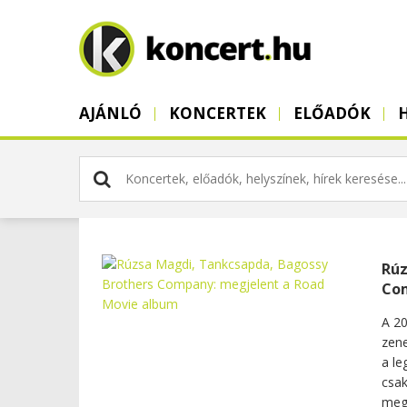
AJÁNLÓ
KONCERTEK
ELŐADÓK
Rúz
Com
A 20
zene
a le
csak
megv