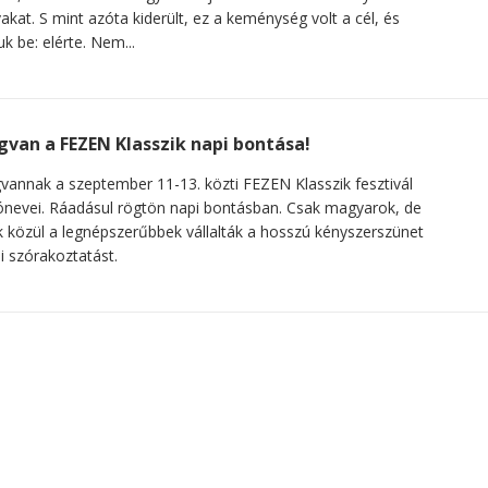
akat. S mint azóta kiderült, ez a keménység volt a cél, és
juk be: elérte. Nem...
van a FEZEN Klasszik napi bontása!
annak a szeptember 11-13. közti FEZEN Klasszik fesztivál
nevei. Ráadásul rögtön napi bontásban. Csak magyarok, de
 közül a legnépszerűbbek vállalták a hosszú kényszerszünet
i szórakoztatást.