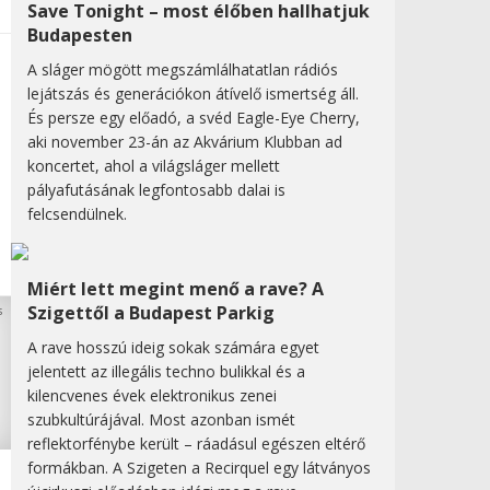
Save Tonight – most élőben hallhatjuk
Budapesten
A sláger mögött megszámlálhatatlan rádiós
lejátszás és generációkon átívelő ismertség áll.
És persze egy előadó, a svéd Eagle-Eye Cherry,
aki november 23-án az Akvárium Klubban ad
koncertet, ahol a világsláger mellett
pályafutásának legfontosabb dalai is
felcsendülnek.
Miért lett megint menő a rave? A
Szigettől a Budapest Parkig
A rave hosszú ideig sokak számára egyet
jelentett az illegális techno bulikkal és a
kilencvenes évek elektronikus zenei
szubkultúrájával. Most azonban ismét
reflektorfénybe került – ráadásul egészen eltérő
formákban. A Szigeten a Recirquel egy látványos