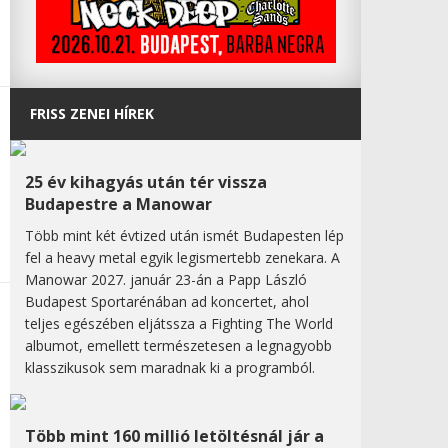
FRISS ZENEI HÍREK
25 év kihagyás után tér vissza
Budapestre a Manowar
Több mint két évtized után ismét Budapesten lép
fel a heavy metal egyik legismertebb zenekara. A
Manowar 2027. január 23-án a Papp László
Budapest Sportarénában ad koncertet, ahol
teljes egészében eljátssza a Fighting The World
albumot, emellett természetesen a legnagyobb
klasszikusok sem maradnak ki a programból.
Több mint 160 millió letöltésnál jár a