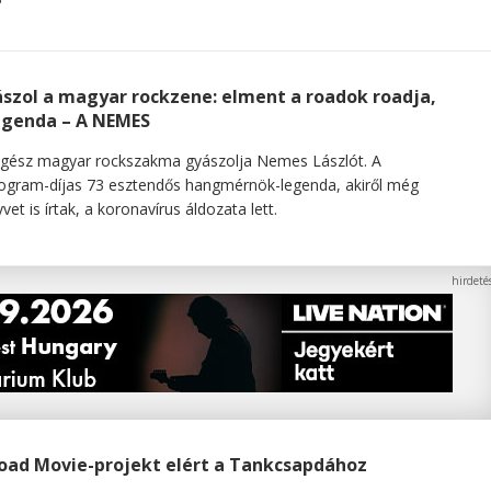
szol a magyar rockzene: elment a roadok roadja,
egenda – A NEMES
gész magyar rockszakma gyászolja Nemes Lászlót. A
gram-díjas 73 esztendős hangmérnök-legenda, akiről még
vet is írtak, a koronavírus áldozata lett.
oad Movie-projekt elért a Tankcsapdához