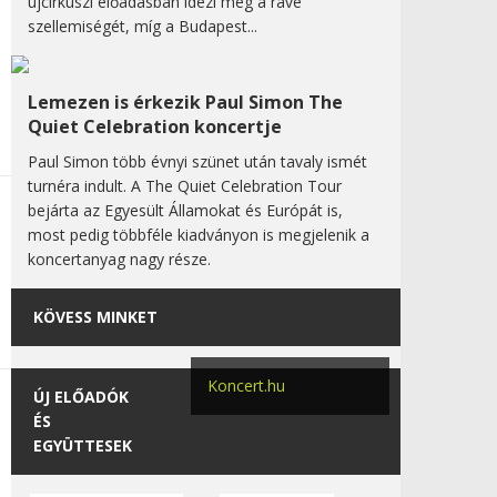
újcirkuszi előadásban idézi meg a rave
szellemiségét, míg a Budapest...
Lemezen is érkezik Paul Simon The
Quiet Celebration koncertje
Paul Simon több évnyi szünet után tavaly ismét
turnéra indult. A The Quiet Celebration Tour
bejárta az Egyesült Államokat és Európát is,
most pedig többféle kiadványon is megjelenik a
koncertanyag nagy része.
KÖVESS MINKET
Koncert.hu
ÚJ ELŐADÓK
ÉS
EGYÜTTESEK