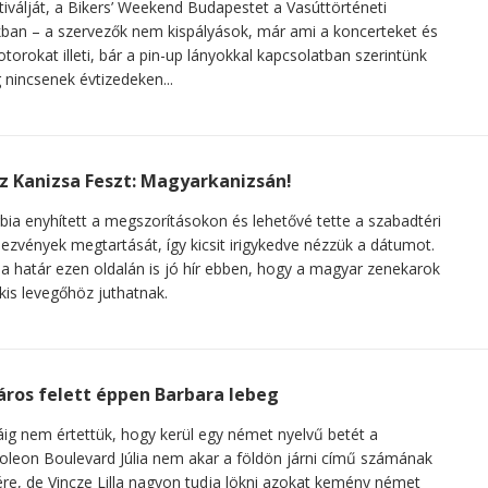
tiválját, a Bikers’ Weekend Budapestet a Vasúttörténeti
ban – a szervezők nem kispályások, már ami a koncerteket és
torokat illeti, bár a pin-up lányokkal kapcsolatban szerintünk
nincsenek évtizedeken...
z Kanizsa Feszt: Magyarkanizsán!
bia enyhített a megszorításokon és lehetővé tette a szabadtéri
ezvények megtartását, így kicsit irigykedve nézzük a dátumot.
a határ ezen oldalán is jó hír ebben, hogy a magyar zenekarok
kis levegőhöz juthatnak.
áros felett éppen Barbara lebeg
ig nem értettük, hogy kerül egy német nyelvű betét a
leon Boulevard Júlia nem akar a földön járni című számának
re, de Vincze Lilla nagyon tudja lökni azokat kemény német