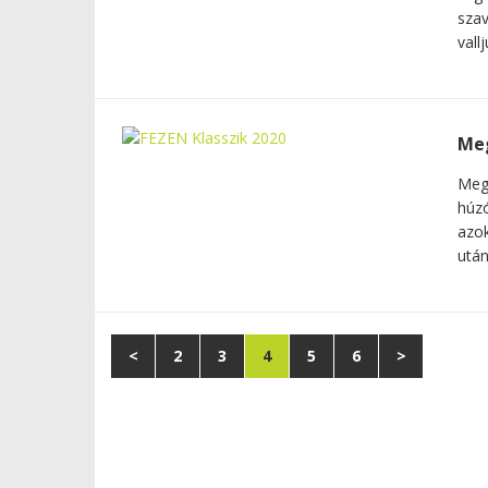
szav
vall
Meg
Megv
húzó
azok
után
<
2
3
4
5
6
>