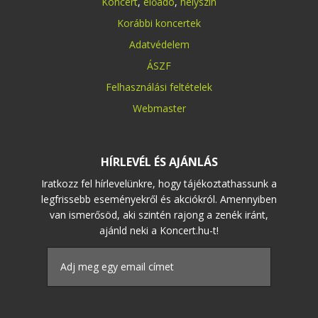
Koncert
,
előadó
,
helyszín
Korábbi koncertek
Adatvédelem
ÁSZF
Felhasználási feltételek
Webmaster
HÍRLEVÉL ÉS AJÁNLÁS
Iratkozz fel hírlevelünkre, hogy tájékoztathassunk a
legfrissebb eseményekről és akciókról. Amennyiben
van ismerősöd, aki szintén rajong a zenék iránt,
ajánld neki a Koncert.hu-t!