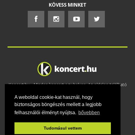
KÖVESS MINKET
Koncert.hu - Minden koncert egy helyen. Az oldalon található
tartalmakat szerzői jogok védik © 2002 -
A weboldal cookie-kat használ, hogy
2020
Adatvédelem
-
ÁSZF
-
Felhasználási
feltételek
-
Webmaster
-
Kapcsolat és üzenet küldés
biztonságos böngészés mellett a legjobb
felhasználói élményt nyújtsa.
bővebben
Tudomásul vettem