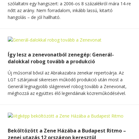
szólaltatni egy hangszert: a 2006-os 8 százalékról mára 14-re
nőtt az arány. Nem forradalom, inkább lassú, kitartó
hangolás – de jól hallható.
Így lesz a zenevonatból zenegép: Generál-
dalokkal robog tovább a produkció
Új műsorral bővül az Abrakazabra zenekar repertoárja. Az
LGT sztárjaival sikeresen működő produkció után most a
Generál legnagyobb slágereivel robog tovább a Zenevonat,
méghozzá az együttes élő legendáinak közreműködésével.
Beköltözött a Zene Házába a Budapest Ritmo –
zenei utazás 12 országon keresztül