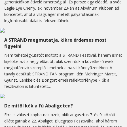
generációkon átívelő ismertség áll. És persze egy előadó, a svéd
Eagle-Eye Cherry, aki november 23-án az Akvárium Klubban ad
koncertet, ahol a világsláger mellett pályafutásának
legfontosabb dalai is felcsendülnek.
A STRAND megmutatja, kikre érdemes most
figyelni
Nem tehetségkutatót indított a STRAND Fesztivál, hanem ismét
kijelölte azt a négy előadót, akik szerintük a következő évek
meghatározó szereplői lehetnek a hazai könnyűzenében. A
tavaly debütált STRAND FAN program idén Mehringer Marcit,
Gyurist, Lenkke-t és Bongort emeli reflektorfénybe – ők a
fesztiválon is kitüntetett...
De mitől kék a fű Abaligeten?
Erre is választ kaphatnak azok, akik augusztus 7. és 9. között
ellátogatnak a 22. Abaligeti Bluegrass Fesztiválra, ahol három