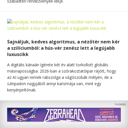
szabadtéri rendezvények ideje.
Sajnáljuk, kedves algoritmus, a nézőtér nem kér
a szilíciumból: a hús-vér zenész lett a legújabb
luxuscikk
A digitális kánaán ígérete két év alatt torkollott globális
másnaposságba. 2026-ban a szórakoztatóipar rájött, hogy
az AI ugyan remek rabszolga a vágószobák mélyén, de a
színpadon nagyjából annyi karizmája van, mint egy
kenyérpirítónak.