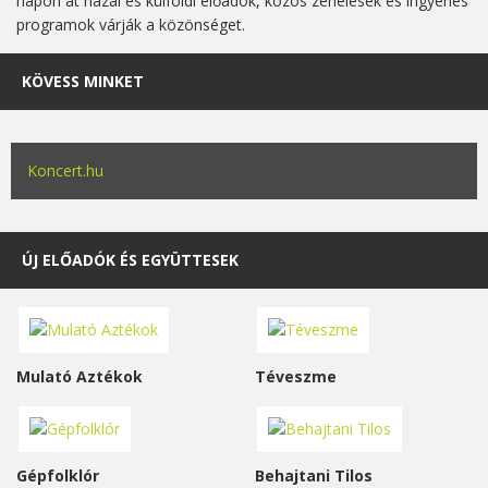
napon át hazai és külföldi előadók, közös zenélések és ingyenes
programok várják a közönséget.
KÖVESS MINKET
Koncert.hu
ÚJ ELŐADÓK ÉS EGYÜTTESEK
Mulató Aztékok
Téveszme
Gépfolklór
Behajtani Tilos