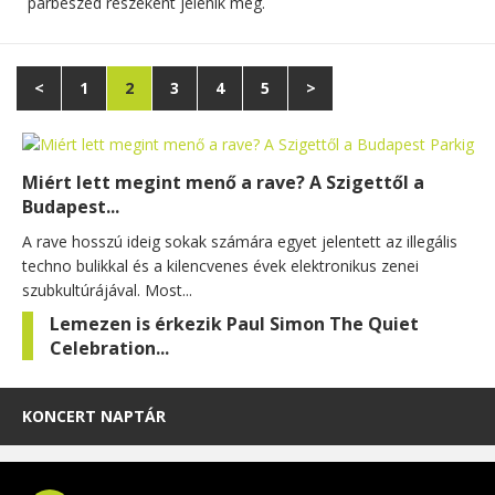
párbeszéd részeként jelenik meg.
<
1
2
3
4
5
>
Miért lett megint menő a rave? A Szigettől a
Budapest...
A rave hosszú ideig sokak számára egyet jelentett az illegális
techno bulikkal és a kilencvenes évek elektronikus zenei
szubkultúrájával. Most...
Lemezen is érkezik Paul Simon The Quiet
Celebration...
KONCERT NAPTÁR