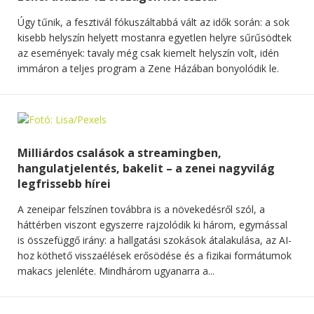
Úgy tűnik, a fesztivál fókuszáltabbá vált az idők során: a sok
kisebb helyszín helyett mostanra egyetlen helyre sűrűsödtek
az események: tavaly még csak kiemelt helyszín volt, idén
immáron a teljes program a Zene Házában bonyolódik le.
Milliárdos csalások a streamingben,
hangulatjelentés, bakelit – a zenei nagyvilág
legfrissebb hírei
A zeneipar felszínen továbbra is a növekedésről szól, a
háttérben viszont egyszerre rajzolódik ki három, egymással
is összefüggő irány: a hallgatási szokások átalakulása, az AI-
hoz köthető visszaélések erősödése és a fizikai formátumok
makacs jelenléte. Mindhárom ugyanarra a...