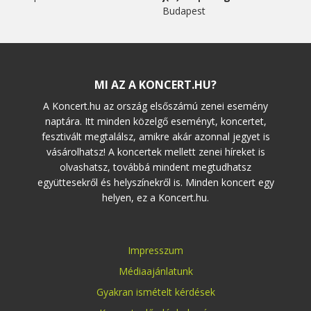
Budapest
MI AZ A KONCERT.HU?
A Koncert.hu az ország elsőszámú zenei esemény
naptára. Itt minden közelgő eseményt, koncertet,
fesztivált megtalálsz, amikre akár azonnal jegyet is
vásárolhatsz! A koncertek mellett zenei híreket is
olvashatsz, továbbá mindent megtudhatsz
együttesekről és helyszínekről is. Minden koncert egy
helyen, ez a Koncert.hu.
Impresszum
Médiaajánlatunk
Gyakran ismételt kérdések