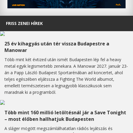
FRISS ZENEI HÍREK
25 év kihagyás után tér vissza Budapestre a
Manowar
Több mint két évtized után ismét Budapesten lép fel a heavy
metal egyik legismertebb zenekara. A Manowar 2027. január 23-
án a Papp László Budapest Sportarénában ad koncertet, ahol
teljes egészében eljátssza a Fighting The World albumot,
emellett természetesen a legnagyobb klasszikusok sem
maradnak ki a programból.
Több mint 160 millió letöltésnál jár a Save Tonight
– most élőben hallhatjuk Budapesten
A sláger mögött megszámlálhatatlan rádiós lejátszás és