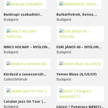
Bankrupt szabadtéri...
Barbárfivérek, Ketioz,...
Budapest
Budapest
NINCS HOLNAP – NYÚLON...
EGRI JÁNOS 60 – NYÚLON...
Budapest
Budapest
Kérdezd a zeneszerzőt...
Yemen Blues (IL/US/UY)
Székesfehérvár
Budapest
Catalan Jazz On Tour |...
Budapest
j(A)zz! | Pongracz &#8211;...