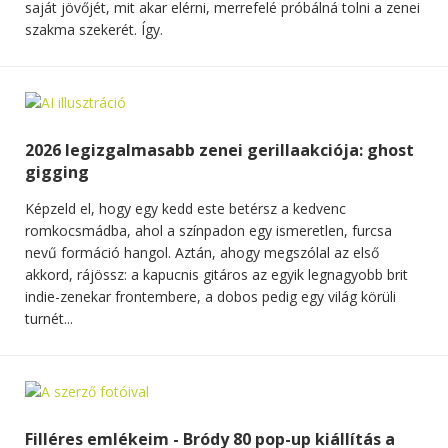
saját jövőjét, mit akar elérni, merrefelé próbálná tolni a zenei
szakma szekerét. Így.
2026 legizgalmasabb zenei gerillaakciója: ghost
gigging
Képzeld el, hogy egy kedd este betérsz a kedvenc
romkocsmádba, ahol a színpadon egy ismeretlen, furcsa
nevű formáció hangol. Aztán, ahogy megszólal az első
akkord, rájössz: a kapucnis gitáros az egyik legnagyobb brit
indie-zenekar frontembere, a dobos pedig egy világ körüli
turnét...
Filléres emlékeim - Bródy 80 pop-up kiállítás a