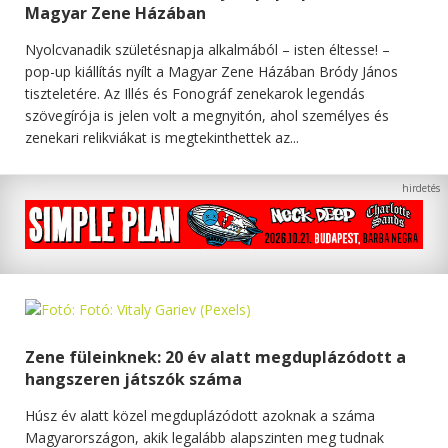
Magyar Zene Házában
Nyolcvanadik születésnapja alkalmából – isten éltesse! –
pop-up kiállítás nyílt a Magyar Zene Házában Bródy János
tiszteletére. Az Illés és Fonográf zenekarok legendás
szövegírója is jelen volt a megnyitón, ahol személyes és
zenekari relikviákat is megtekinthettek az...
Zene füleinknek: 20 év alatt megduplázódott a
hangszeren játszók száma
Húsz év alatt közel megduplázódott azoknak a száma
Magyarországon, akik legalább alapszinten meg tudnak