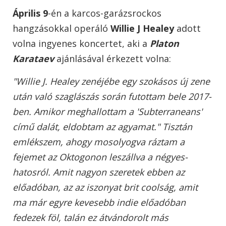
Április 9
-én a karcos-garázsrockos
hangzásokkal operáló
Willie J Healey
adott
volna ingyenes koncertet, aki a
Platon
Karataev
ajánlásával érkezett volna:
"Willie J. Healey zenéjébe egy szokásos új zene
után való szaglászás során futottam bele 2017-
ben. Amikor meghallottam a 'Subterraneans'
című dalát, eldobtam az agyamat." Tisztán
emlékszem, ahogy mosolyogva ráztam a
fejemet az Oktogonon leszállva a négyes-
hatosról. Amit nagyon szeretek ebben az
előadóban, az az iszonyat brit coolság, amit
ma már egyre kevesebb indie előadóban
fedezek föl, talán ez átvándorolt más