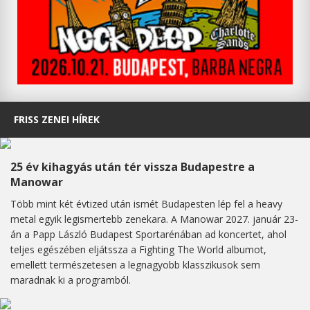
FRISS ZENEI HÍREK
25 év kihagyás után tér vissza Budapestre a
Manowar
Több mint két évtized után ismét Budapesten lép fel a heavy
metal egyik legismertebb zenekara. A Manowar 2027. január 23-
án a Papp László Budapest Sportarénában ad koncertet, ahol
teljes egészében eljátssza a Fighting The World albumot,
emellett természetesen a legnagyobb klasszikusok sem
maradnak ki a programból.