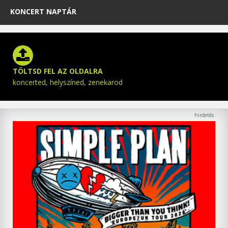
KONCERT NAPTÁR
TÖLTSD FEL AZ OLDALRA
koncerted, helyszíned, zenekarod