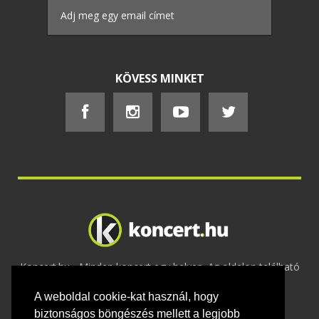
KÖVESS MINKET
Koncert.hu - Minden koncert egy helyen. Az oldalon található
tartalmakat szerzői jogok védik © 2002 -
A weboldal cookie-kat használ, hogy
2020
Adatvédelem
-
ÁSZF
-
Felhasználási
feltételek
-
Webmaster
-
Kapcsolat és üzenet küldés
biztonságos böngészés mellett a legjobb