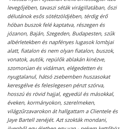
levegőjében, tavaszi séták virágillatában, őszi
délutánok esős sötétzöldjében, térdig érő
hóban buszok felé kaptatva, részegen és
józanon, Baján, Szegeden, Budapesten, szűk
albérletekben és napfényes lugasok lombjai
alatt, fiatalon és nem olyan fiatalon, buszok,
vonatok, autók, repülők ablakán kinézve,
szomorúan és vidáman, elégedetten és
nyugtalanul, hátsó zsebemben huszasokat
keresgélve és feleslegesen pénzt szórva,
hosszú és rövid hajjal, egyedül és másokkal,
éveken, kormányokon, szerelmeken,
világzűrzavarokon át hallgattam a Clientele és
Jaye Bartell zenéjét. Azt szokták mondani,
ilyenből egy életben egy van - nekem kettőhöz