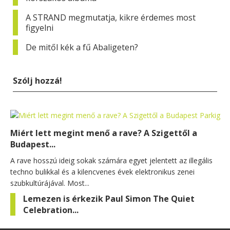
A STRAND megmutatja, kikre érdemes most
figyelni
De mitől kék a fű Abaligeten?
Szólj hozzá!
Miért lett megint menő a rave? A Szigettől a
Budapest...
A rave hosszú ideig sokak számára egyet jelentett az illegális
techno bulikkal és a kilencvenes évek elektronikus zenei
szubkultúrájával. Most...
Lemezen is érkezik Paul Simon The Quiet
Celebration...