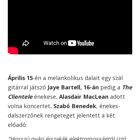
Április 15
-én a melankolikus dalait egy szál
gitárral játszó
Jaye Bartell,
16-án
pedig a
The
Clientele
énekese,
Alasdair MacLean
adott
volna koncertet
. Szabó Benedek
, énekes-
dalszerzőnek rengeteget jelentett a két
előadó:
"Hosszú nyári éjszakák elektromosságtól izzó