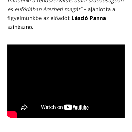
mindenki a rendszerváltás utáni szabadságban
és eufóriában érezheti magát"
– ajánlotta a
figyelmünkbe az előadót
László Panna
színésznő.