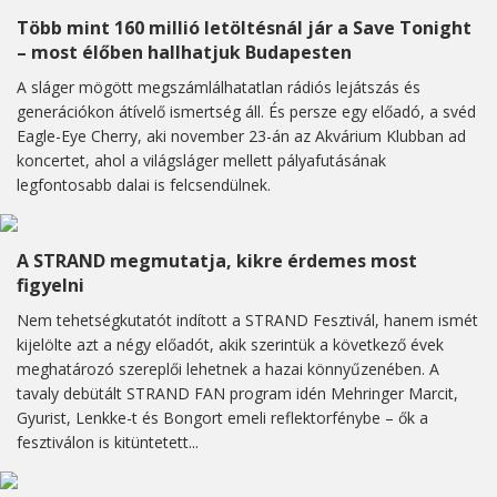
Több mint 160 millió letöltésnál jár a Save Tonight
– most élőben hallhatjuk Budapesten
A sláger mögött megszámlálhatatlan rádiós lejátszás és
generációkon átívelő ismertség áll. És persze egy előadó, a svéd
Eagle-Eye Cherry, aki november 23-án az Akvárium Klubban ad
koncertet, ahol a világsláger mellett pályafutásának
legfontosabb dalai is felcsendülnek.
A STRAND megmutatja, kikre érdemes most
figyelni
Nem tehetségkutatót indított a STRAND Fesztivál, hanem ismét
kijelölte azt a négy előadót, akik szerintük a következő évek
meghatározó szereplői lehetnek a hazai könnyűzenében. A
tavaly debütált STRAND FAN program idén Mehringer Marcit,
Gyurist, Lenkke-t és Bongort emeli reflektorfénybe – ők a
fesztiválon is kitüntetett...