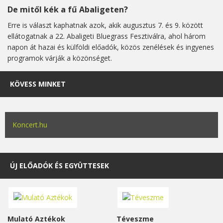
De mitől kék a fű Abaligeten?
Erre is választ kaphatnak azok, akik augusztus 7. és 9. között
ellátogatnak a 22. Abaligeti Bluegrass Fesztiválra, ahol három
napon át hazai és külföldi előadók, közös zenélések és ingyenes
programok várják a közönséget.
KÖVESS MINKET
Koncert.hu
ÚJ ELŐADÓK ÉS EGYÜTTESEK
Mulató Aztékok
Téveszme