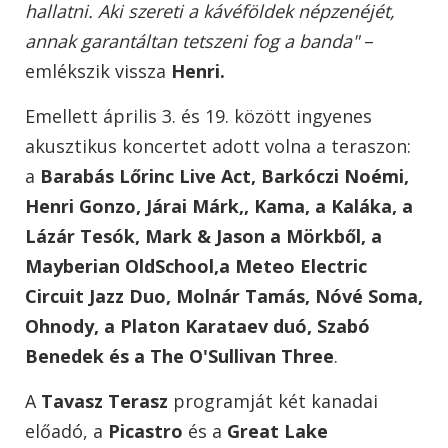
hallatni. Aki szereti a kávéföldek népzenéjét,
annak garantáltan tetszeni fog a banda"
–
emlékszik vissza
Henri.
Emellett április 3. és 19. között ingyenes
akusztikus koncertet adott volna a teraszon:
a
Barabás Lőrinc Live Act, Barkóczi Noémi,
Henri Gonzo, Járai Márk,, Kama, a Kaláka, a
Lázár Tesók, Mark & Jason a Mörkből, a
Mayberian OldSchool,a Meteo Electric
Circuit Jazz Duo, Molnár Tamás, Nóvé Soma,
Ohnody, a Platon Karataev duó, Szabó
Benedek és a The O'Sullivan Three
.
A
Tavasz Terasz
programját két kanadai
előadó, a
Picastro
és a
Great Lake