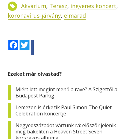
Akvárium
,
Terasz
,
ingyenes koncert
,
koronavírus-járvány
,
elmarad
Facebook
Twitter
Ezeket már olvastad?
Miért lett megint menő a rave? A Szigettől a
Budapest Parkig
Lemezen is érkezik Paul Simon The Quiet
Celebration koncertje
Negyedszázadot vártunk rá: először jelenik
meg bakeliten a Heaven Street Seven
korszakos albuma