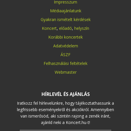
Impresszum
Médiaajánlatunk
Gyakran ismételt kérdések
Koncert
,
előadó
,
helyszín
Korábbi koncertek
Adatvédelem
ÁSZF
Felhasználási feltételek
Webmaster
HÍRLEVÉL ÉS AJÁNLÁS
Iratkozz fel hírlevelünkre, hogy tájékoztathassunk a
legfrissebb eseményekről és akciókról. Amennyiben
van ismerősöd, aki szintén rajong a zenék iránt,
ajánld neki a Koncert.hu-t!