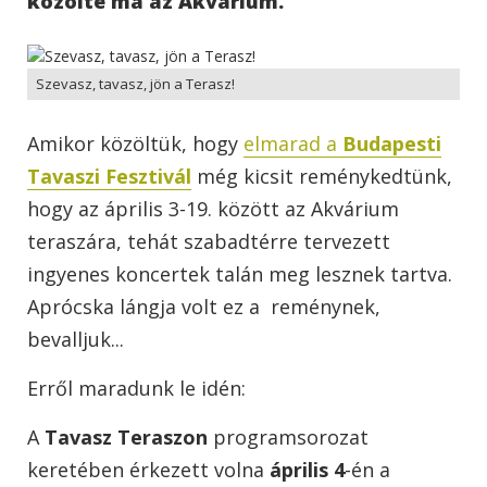
közölte ma az Akvárium.
Szevasz, tavasz, jön a Terasz!
Amikor közöltük, hogy
elmarad a
Budapesti
Tavaszi Fesztivál
még kicsit reménykedtünk,
hogy az április 3-19. között az Akvárium
teraszára, tehát szabadtérre tervezett
ingyenes koncertek talán meg lesznek tartva.
Aprócska lángja volt ez a reménynek,
bevalljuk...
Erről maradunk le idén:
A
Tavasz Teraszon
programsorozat
keretében érkezett volna
április 4
-én a