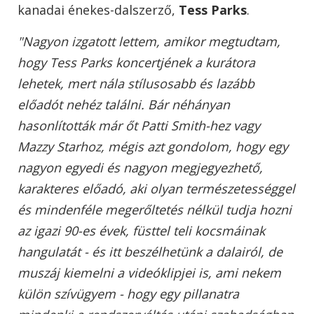
kanadai énekes-dalszerző,
Tess Parks
.
"Nagyon izgatott lettem, amikor megtudtam,
hogy Tess Parks koncertjének a kurátora
lehetek, mert nála stílusosabb és lazább
előadót nehéz találni. Bár néhányan
hasonlították már őt Patti Smith-hez vagy
Mazzy Starhoz, mégis azt gondolom, hogy egy
nagyon egyedi és nagyon megjegyezhető,
karakteres előadó, aki olyan természetességgel
és mindenféle megerőltetés nélkül tudja hozni
az igazi 90-es évek, füsttel teli kocsmáinak
hangulatát - és itt beszélhetünk a dalairól, de
muszáj kiemelni a videóklipjei is, ami nekem
külön szívügyem - hogy egy pillanatra