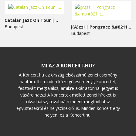
Catalan Jazz On Tour |...
Budapest
j(A)zz! | Pongracz &#8211;...
Budapest
MI AZ A KONCERT.HU?
A Koncert.hu az ország elsőszámú zenei esemény
naptára. Itt minden közelgő eseményt, koncertet,
fesztivált megtalálsz, amikre akár azonnal jegyet is
vásárolhatsz! A koncertek mellett zenei híreket is
olvashatsz, továbbá mindent megtudhatsz
együttesekről és helyszínekről is. Minden koncert egy
helyen, ez a Koncert.hu.