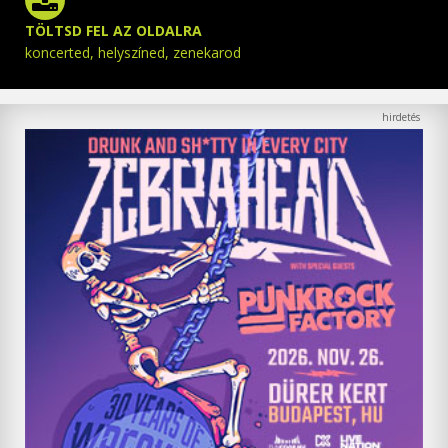
TÖLTSD FEL AZ OLDALRA
koncerted, helyszíned, zenekarod