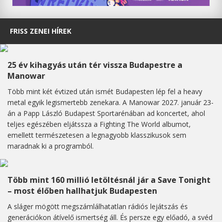
FRISS ZENEI HÍREK
25 év kihagyás után tér vissza Budapestre a
Manowar
Több mint két évtized után ismét Budapesten lép fel a heavy
metal egyik legismertebb zenekara. A Manowar 2027. január 23-
án a Papp László Budapest Sportarénában ad koncertet, ahol
teljes egészében eljátssza a Fighting The World albumot,
emellett természetesen a legnagyobb klasszikusok sem
maradnak ki a programból.
Több mint 160 millió letöltésnál jár a Save Tonight
– most élőben hallhatjuk Budapesten
A sláger mögött megszámlálhatatlan rádiós lejátszás és
generációkon átívelő ismertség áll. És persze egy előadó, a svéd