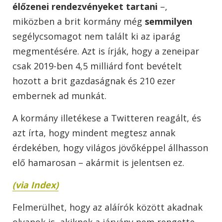
élőzenei rendezvényeket tartani
–,
miközben a brit kormány még
semmilyen
segélycsomagot nem talált ki az iparág
megmentésére. Azt is írják, hogy a zeneipar
csak 2019-ben 4,5 milliárd font bevételt
hozott a brit gazdaságnak és 210 ezer
embernek ad munkát.
A kormány illetékese a Twitteren reagált, és
azt írta, hogy mindent megtesz annak
érdekében, hogy világos jövőképpel állhasson
elő hamarosan – akármit is jelentsen ez.
(via Index)
Felmerülhet, hogy az aláírók között akadnak
olyanok is, akiknek a járvány nem rengette