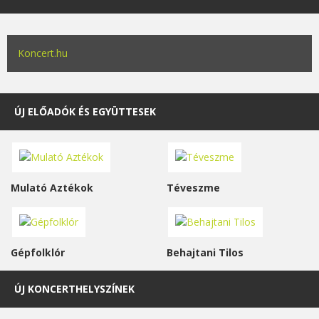
Koncert.hu
ÚJ ELŐADÓK ÉS EGYÜTTESEK
Mulató Aztékok
Téveszme
Gépfolklór
Behajtani Tilos
ÚJ KONCERTHELYSZÍNEK