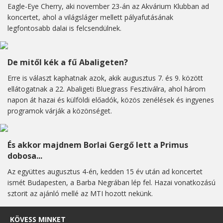
Eagle-Eye Cherry, aki november 23-án az Akvárium Klubban ad
koncertet, ahol a világsláger mellett pályafutásának
legfontosabb dalai is felcsendülnek.
De mitől kék a fű Abaligeten?
Erre is választ kaphatnak azok, akik augusztus 7. és 9. között
ellátogatnak a 22. Abaligeti Bluegrass Fesztiválra, ahol három
napon át hazai és külföldi előadók, közös zenélések és ingyenes
programok várják a közönséget.
És akkor majdnem Borlai Gergő lett a Primus
dobosa...
Az együttes augusztus 4-én, kedden 15 év után ad koncertet
ismét Budapesten, a Barba Negrában lép fel. Hazai vonatkozású
sztorit az ajánló mellé az MTI hozott nekünk.
KÖVESS MINKET