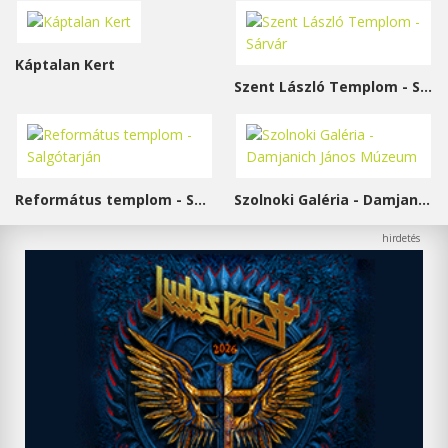
Káptalan Kert
Szent László Templom - Sárvár
Református templom - Salgótarján
Szolnoki Galéria - Damjanich János Múzeum