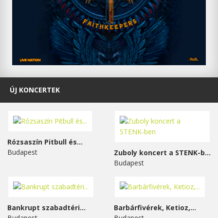
ÚJ KONCERTEK
Rózsaszín Pitbull és...
Budapest
Zuboly koncert a STENK-ben
Budapest
Bankrupt szabadtéri...
Barbárfivérek, Ketioz,...
Budapest
Budapest