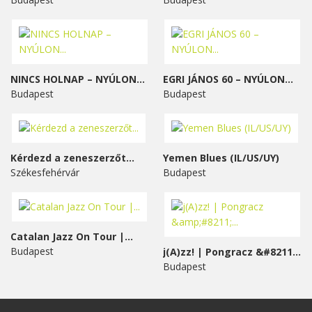
NINCS HOLNAP – NYÚLON...
EGRI JÁNOS 60 – NYÚLON...
Budapest
Budapest
Kérdezd a zeneszerzőt...
Yemen Blues (IL/US/UY)
Székesfehérvár
Budapest
Catalan Jazz On Tour |...
Budapest
j(A)zz! | Pongracz &#8211;...
Budapest