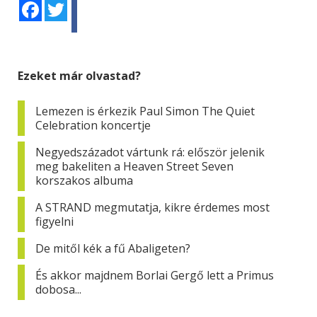
Facebook
Twitter
Ezeket már olvastad?
Lemezen is érkezik Paul Simon The Quiet
Celebration koncertje
Negyedszázadot vártunk rá: először jelenik
meg bakeliten a Heaven Street Seven
korszakos albuma
A STRAND megmutatja, kikre érdemes most
figyelni
De mitől kék a fű Abaligeten?
És akkor majdnem Borlai Gergő lett a Primus
dobosa...