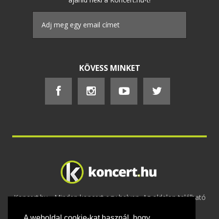
KÖVESS MINKET
Koncert.hu - Minden koncert egy helyen. Az oldalon található
tartalmakat szerzői jogok védik © 2002 -
A weboldal cookie-kat használ, hogy
2020
Adatvédelem
-
ÁSZF
-
Felhasználási