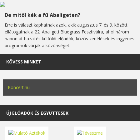
De mitől kék a fű Abaligeten?
Erre is választ kaphatnak azok, akik augusztus 7. és 9. között
ellátogatnak a 22. Abaligeti Bluegrass Fesztiválra, ahol három
napon át hazai és külföldi előadók, közös zenélések és ingyenes
programok várják a közönséget.
KÖVESS MINKET
Koncert.hu
ÚJ ELŐADÓK ÉS EGYÜTTESEK