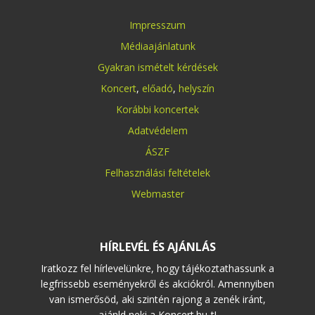
Impresszum
Médiaajánlatunk
Gyakran ismételt kérdések
Koncert
,
előadó
,
helyszín
Korábbi koncertek
Adatvédelem
ÁSZF
Felhasználási feltételek
Webmaster
HÍRLEVÉL ÉS AJÁNLÁS
Iratkozz fel hírlevelünkre, hogy tájékoztathassunk a
legfrissebb eseményekről és akciókról. Amennyiben
van ismerősöd, aki szintén rajong a zenék iránt,
ajánld neki a Koncert.hu-t!