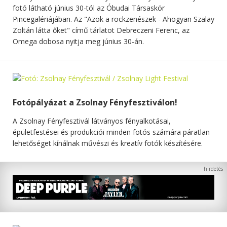
fotó látható június 30-tól az Óbudai Társaskör
Pincegalériájában. Az "Azok a rockzenészek - Ahogyan Szalay
Zoltán látta őket" című tárlatot Debreczeni Ferenc, az
Omega dobosa nyitja meg június 30-án.
Fotópályázat a Zsolnay Fényfesztiválon!
A Zsolnay Fényfesztivál látványos fényalkotásai,
épületfestései és produkciói minden fotós számára páratlan
lehetőséget kínálnak művészi és kreatív fotók készítésére.