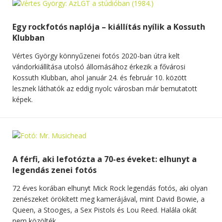
Egy rockfotós naplója – kiállítás nyílik a Kossuth
Klubban
Vértes György könnyűzenei fotós 2020-ban útra kelt
vándorkiállítása utolsó állomásához érkezik a fővárosi
Kossuth Klubban, ahol január 24. és február 10. között
lesznek láthatók az eddig nyolc városban már bemutatott
képek.
A férfi, aki lefotózta a 70-es éveket: elhunyt a
legendás zenei fotós
72 éves korában elhunyt Mick Rock legendás fotós, aki olyan
zenészeket örökített meg kamerájával, mint David Bowie, a
Queen, a Stooges, a Sex Pistols és Lou Reed. Halála okát
nem közölték.