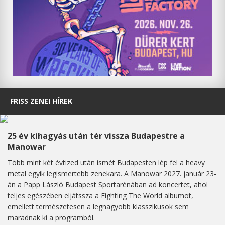
FRISS ZENEI HÍREK
25 év kihagyás után tér vissza Budapestre a
Manowar
Több mint két évtized után ismét Budapesten lép fel a heavy
metal egyik legismertebb zenekara. A Manowar 2027. január 23-
án a Papp László Budapest Sportarénában ad koncertet, ahol
teljes egészében eljátssza a Fighting The World albumot,
emellett természetesen a legnagyobb klasszikusok sem
maradnak ki a programból.