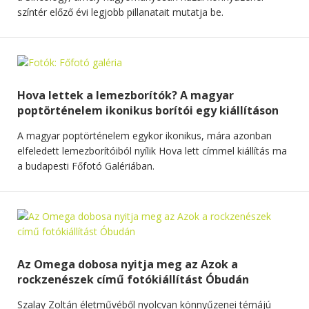
színtér előző évi legjobb pillanatait mutatja be.
Hova lettek a lemezborítók? A magyar
poptörténelem ikonikus borítói egy kiállításon
A magyar poptörténelem egykor ikonikus, mára azonban
elfeledett lemezborítóiból nyílik Hova lett címmel kiállítás ma
a budapesti Főfotó Galériában.
Az Omega dobosa nyitja meg az Azok a
rockzenészek című fotókiállítást Óbudán
Szalay Zoltán életművéből nyolcvan könnyűzenei témájú