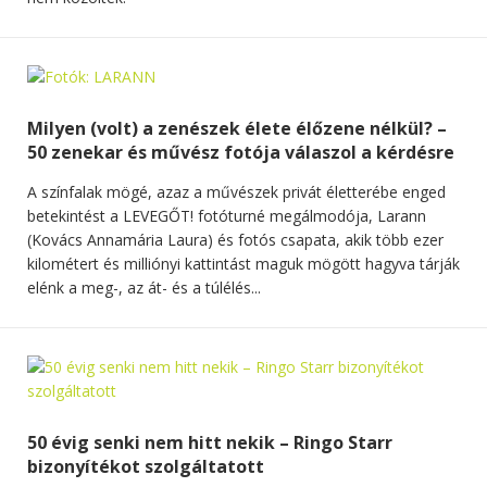
Milyen (volt) a zenészek élete élőzene nélkül? –
50 zenekar és művész fotója válaszol a kérdésre
A színfalak mögé, azaz a művészek privát életterébe enged
betekintést a LEVEGŐT! fotóturné megálmodója, Larann
(Kovács Annamária Laura) és fotós csapata, akik több ezer
kilométert és milliónyi kattintást maguk mögött hagyva tárják
elénk a meg-, az át- és a túlélés...
50 évig senki nem hitt nekik – Ringo Starr
bizonyítékot szolgáltatott