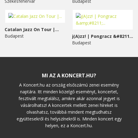
Székesfehérvár
Budapest
Catalan Jazz On Tour |...
Budapest
j(A)zz! | Pongracz &#8211;...
Budapest
MI AZ A KONCERT.HU?
A Koncert.hu az ország elsőszámú zenei esemény
naptára. Itt minden közelgő eseményt, koncertet,
fesztivált megtalálsz, amikre akár azonnal jegyet is
vásárolhatsz! A koncertek mellett zenei híreket is
olvashatsz, továbbá mindent megtudhatsz
együttesekről és helyszínekről is. Minden koncert egy
helyen, ez a Koncert.hu.