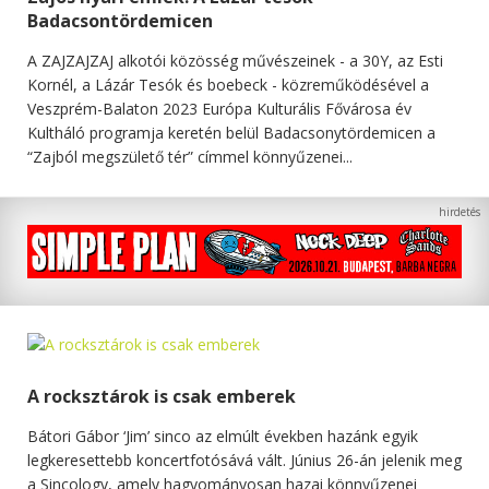
Badacsontördemicen
A ZAJZAJZAJ alkotói közösség művészeinek - a 30Y, az Esti
Kornél, a Lázár Tesók és boebeck - közreműködésével a
Veszprém-Balaton 2023 Európa Kulturális Fővárosa év
Kultháló programja keretén belül Badacsonytördemicen a
“Zajból megszülető tér” címmel könnyűzenei...
A rocksztárok is csak emberek
Bátori Gábor ‘Jim’ sinco az elmúlt években hazánk egyik
legkeresettebb koncertfotósává vált. Június 26-án jelenik meg
a Sincology, amely hagyományosan hazai könnyűzenei