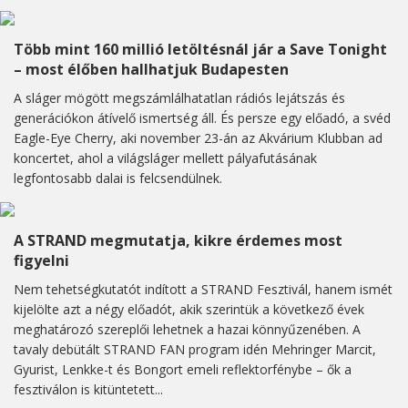
Több mint 160 millió letöltésnál jár a Save Tonight
– most élőben hallhatjuk Budapesten
A sláger mögött megszámlálhatatlan rádiós lejátszás és
generációkon átívelő ismertség áll. És persze egy előadó, a svéd
Eagle-Eye Cherry, aki november 23-án az Akvárium Klubban ad
koncertet, ahol a világsláger mellett pályafutásának
legfontosabb dalai is felcsendülnek.
A STRAND megmutatja, kikre érdemes most
figyelni
Nem tehetségkutatót indított a STRAND Fesztivál, hanem ismét
kijelölte azt a négy előadót, akik szerintük a következő évek
meghatározó szereplői lehetnek a hazai könnyűzenében. A
tavaly debütált STRAND FAN program idén Mehringer Marcit,
Gyurist, Lenkke-t és Bongort emeli reflektorfénybe – ők a
fesztiválon is kitüntetett...