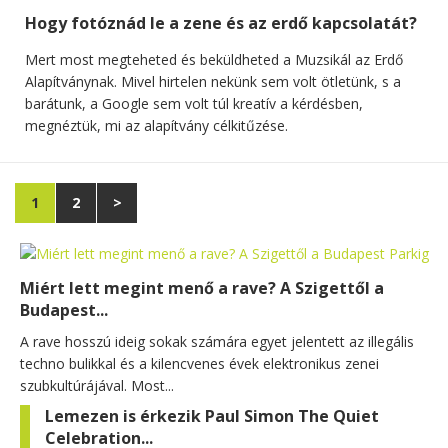
Hogy fotóznád le a zene és az erdő kapcsolatát?
Mert most megteheted és beküldheted a Muzsikál az Erdő
Alapítványnak. Mivel hirtelen nekünk sem volt ötletünk, s a
barátunk, a Google sem volt túl kreatív a kérdésben,
megnéztük, mi az alapítvány célkitűzése.
1
2
>
Miért lett megint menő a rave? A Szigettől a
Budapest...
A rave hosszú ideig sokak számára egyet jelentett az illegális
techno bulikkal és a kilencvenes évek elektronikus zenei
szubkultúrájával. Most...
Lemezen is érkezik Paul Simon The Quiet
Celebration...