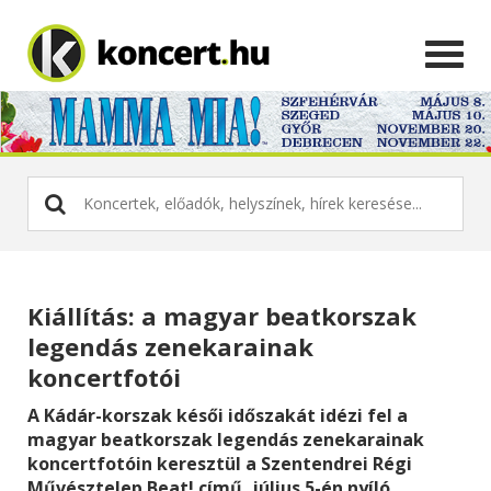
Kiállítás: a magyar beatkorszak
legendás zenekarainak
koncertfotói
A Kádár-korszak késői időszakát idézi fel a
magyar beatkorszak legendás zenekarainak
koncertfotóin keresztül a Szentendrei Régi
Művésztelep Beat! című, július 5-én nyíló