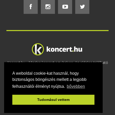
Koncert.hu - Minden koncert egy helyen. Az oldalon található
tartalmakat szerzői jogok védik © 2002 -
A weboldal cookie-kat használ, hogy
2020
Adatvédelem
-
ÁSZF
-
Felhasználási
feltételek
-
Webmaster
-
Kapcsolat és üzenet küldés
biztonságos böngészés mellett a legjobb
felhasználói élményt nyújtsa.
bővebben
Tudomásul vettem