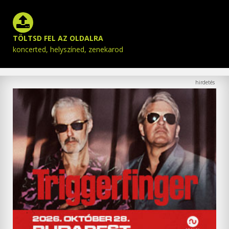
TÖLTSD FEL AZ OLDALRA
koncerted, helyszíned, zenekarod