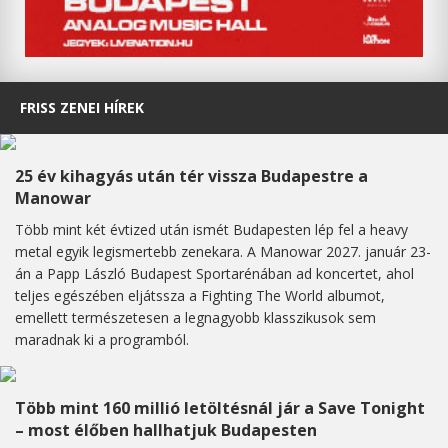
FRISS ZENEI HÍREK
25 év kihagyás után tér vissza Budapestre a
Manowar
Több mint két évtized után ismét Budapesten lép fel a heavy
metal egyik legismertebb zenekara. A Manowar 2027. január 23-
án a Papp László Budapest Sportarénában ad koncertet, ahol
teljes egészében eljátssza a Fighting The World albumot,
emellett természetesen a legnagyobb klasszikusok sem
maradnak ki a programból.
Több mint 160 millió letöltésnál jár a Save Tonight
– most élőben hallhatjuk Budapesten