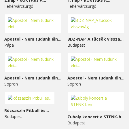
2.nap - KORTÁRS A...
1. nap - KORTÁRS A...
Fehérvárcsurgó
Fehérvárcsurgó
Apostol - Nem tudunk élni...
BDZ-NAP_A tücsök visszavág
Pápa
Budapest
Apostol - Nem tudunk élni...
Apostol - Nem tudunk élni...
Sopron
Sopron
Rózsaszín Pitbull és...
Budapest
Zuboly koncert a STENK-ben
Budapest