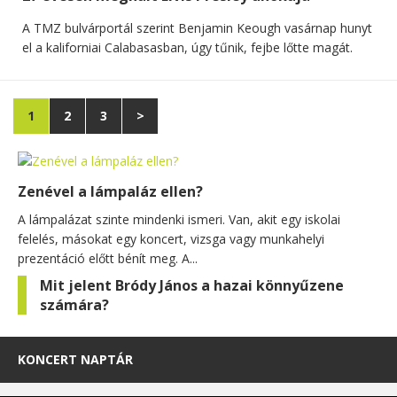
A TMZ bulvárportál szerint Benjamin Keough vasárnap hunyt
el a kaliforniai Calabasasban, úgy tűnik, fejbe lőtte magát.
1
2
3
>
Zenével a lámpaláz ellen?
A lámpalázat szinte mindenki ismeri. Van, akit egy iskolai
felelés, másokat egy koncert, vizsga vagy munkahelyi
prezentáció előtt bénít meg. A...
Mit jelent Bródy János a hazai könnyűzene
számára?
KONCERT NAPTÁR