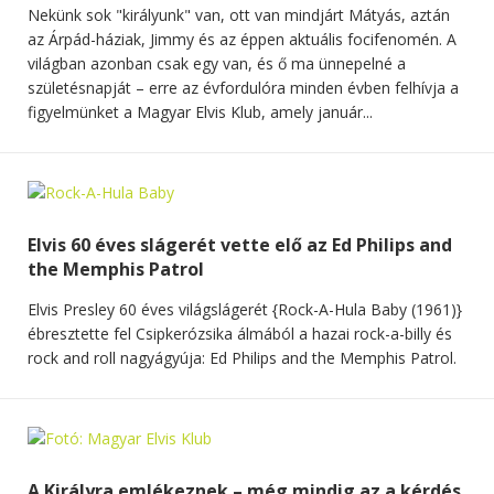
Nekünk sok "királyunk" van, ott van mindjárt Mátyás, aztán
az Árpád-háziak, Jimmy és az éppen aktuális focifenomén. A
világban azonban csak egy van, és ő ma ünnepelné a
születésnapját – erre az évfordulóra minden évben felhívja a
figyelmünket a Magyar Elvis Klub, amely január...
Elvis 60 éves slágerét vette elő az Ed Philips and
the Memphis Patrol
Elvis Presley 60 éves világslágerét {Rock-A-Hula Baby (1961)}
ébresztette fel Csipkerózsika álmából a hazai rock-a-billy és
rock and roll nagyágyúja: Ed Philips and the Memphis Patrol.
A Királyra emlékeznek – még mindig az a kérdés,