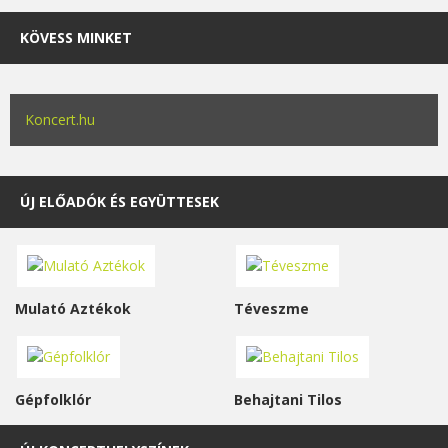
KÖVESS MINKET
Koncert.hu
ÚJ ELŐADÓK ÉS EGYÜTTESEK
Mulató Aztékok
Téveszme
Gépfolklór
Behajtani Tilos