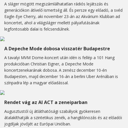
A sláger mögött megszámlálhatatlan rádiós lejátszás és
generációkon átívelő ismertség áll. És persze egy előadó, a svéd
Eagle-Eye Cherry, aki november 23-án az Akvárium Klubban ad
koncertet, ahol a világsláger mellett pályafutásának
legfontosabb dalai is felcsendülnek.
A Depeche Mode dobosa visszatér Budapestre
A tavalyi MVM Dome-koncert után idén is fellép a 101 Hang
produkcióban Christian Eigner, a Depeche Mode
koncertzenekarának dobosa. A zenész december 10-én
Budapesten, majd december 16-án a berlini Uber Arénában is
színpadra lép a magyar előadással.
Rendet vág az AI ACT a zeneiparban
Augusztustól új átláthatósági szabályok gyökeresen
átalakíthatják a szintetikus zenék, a hangklónozás és az előadói
jogdíjak jövőjét az Európai Unióban.