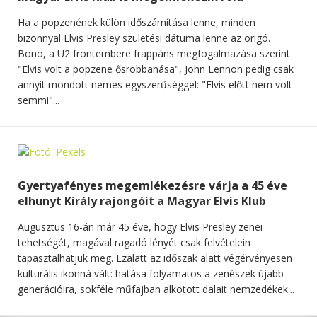
Ha a popzenének külön időszámítása lenne, minden
bizonnyal Elvis Presley születési dátuma lenne az origó.
Bono, a U2 frontembere frappáns megfogalmazása szerint
"Elvis volt a popzene ősrobbanása", John Lennon pedig csak
annyit mondott nemes egyszerűséggel: "Elvis előtt nem volt
semmi"...
Gyertyafényes megemlékezésre várja a 45 éve
elhunyt Király rajongóit a Magyar Elvis Klub
Augusztus 16-án már 45 éve, hogy Elvis Presley zenei
tehetségét, magával ragadó lényét csak felvételein
tapasztalhatjuk meg. Ezalatt az időszak alatt végérvényesen
kulturális ikonná vált: hatása folyamatos a zenészek újabb
generációira, sokféle műfajban alkotott dalait nemzedékek...