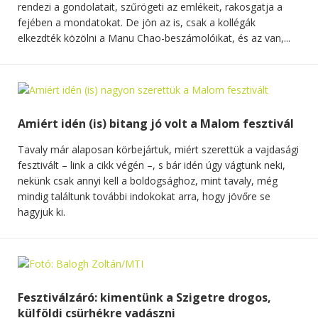
rendezi a gondolatait, szűrögeti az emlékeit, rakosgatja a
fejében a mondatokat. De jön az is, csak a kollégák
elkezdték közölni a Manu Chao-beszámolóikat, és az van,...
Amiért idén (is) bitang jó volt a Malom fesztivál
Tavaly már alaposan körbejártuk, miért szerettük a vajdasági
fesztivált – link a cikk végén –, s bár idén úgy vágtunk neki,
nekünk csak annyi kell a boldogsághoz, mint tavaly, még
mindig találtunk további indokokat arra, hogy jövőre se
hagyjuk ki.
Fesztiválzáró: kimentünk a Szigetre drogos,
külföldi csürhékre vadászni