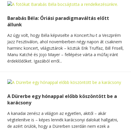
Barabás Béla: Óriási paradigmaváltás előtt
állunk
Az úgy volt, hogy Béla képviselte a Koncert.hu-t a Veszprém
Jazz Fesztiválon, ahol novemberben négy napon át csaknem
harminc koncert, világsztárok – köztük Erik Truffaz, Bill Frisell,
Manu Katché és Jojo Mayer – fellépése várta a műfaj iránt
érdeklődőket. Igazából erről...
A Dürerbe egy hónappal előbb köszöntött be a
karácsony
A kanadai zenész a világon az egyetlen, akitől – akár
végtelenítve is – képes lennék karácsonyi dalokat hallgatni,
de azért örülök, hogy a Dürerben szerdán nem ezek a