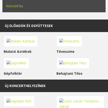
Koncert.hu
ÚJ ELŐADÓK ÉS EGYÜTTESEK
Mulató Aztékok
Téveszme
Gépfolklór
Behajtani Tilos
ÚJ KONCERTHELYSZÍNEK