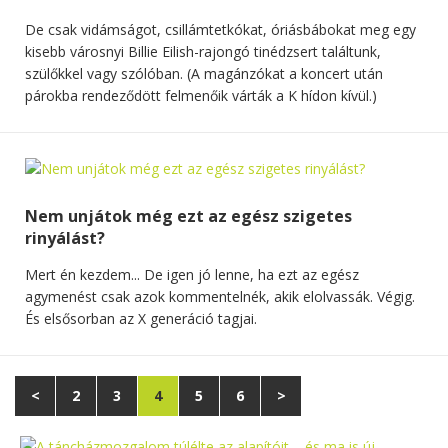
De csak vidámságot, csillámtetkókat, óriásbábokat meg egy
kisebb városnyi Billie Eilish-rajongó tinédzsert találtunk,
szülőkkel vagy szólóban. (A magánzókat a koncert után
párokba rendeződött felmenőik várták a K hídon kívül.)
Nem unjátok még ezt az egész szigetes
rinyálást?
Mert én kezdem... De igen jó lenne, ha ezt az egész
agymenést csak azok kommentelnék, akik elolvassák. Végig.
És elsősorban az X generáció tagjai.
<
2
3
4
5
6
>