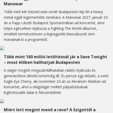
Manowar
Több mint két évtized után ismét Budapesten lép fel a heavy
metal egyik legismertebb zenekara. A Manowar 2027. január 23-
án a Papp László Budapest Sportarénában ad koncertet, ahol
teljes egészében eljátssza a Fighting The World albumot,
emellett természetesen a legnagyobb klasszikusok sem
maradnak ki a programból.
Több mint 160 millió letöltésnál jár a Save Tonight
– most élőben hallhatjuk Budapesten
A sláger mögött megszámlálhatatlan rádiós lejátszás és
generációkon átívelő ismertség áll. És persze egy előadó, a svéd
Eagle-Eye Cherry, aki november 23-án az Akvárium Klubban ad
koncertet, ahol a világsláger mellett pályafutásának
legfontosabb dalai is felcsendülnek.
Miért lett megint menő a rave? A Szigettől a