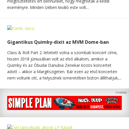
megtiszteltetés ért bennünket, hogy meghívtak a keddi
eseményre. Minden ízében kiváló este volt...
Gigantikus Quimby-dixit az MVM Dome-ban
Class & Roll Part 2. lehetett volna a szombati koncert címe,
hiszen 2018 júniusában volt az első alkalom, amikor a
Quimby és az Óbudai Danubia Zenekar közös koncertet
adott – akkor a Margitszigeten. Bár ezen az első koncerten
nem voltunk ott, a helyszínek ismeretében bizton állíthatjuk,...