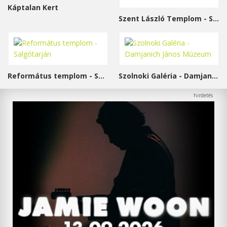
Káptalan Kert
Szent László Templom - Sárvár
Református templom - Salgótarján
Szolnoki Galéria - Damjanich János Múzeum