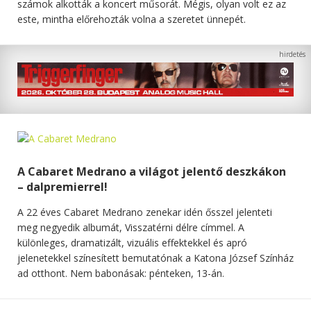
számok alkották a koncert műsorát. Mégis, olyan volt ez az
este, mintha előrehozták volna a szeretet ünnepét.
A Cabaret Medrano a világot jelentő deszkákon
– dalpremierrel!
A 22 éves Cabaret Medrano zenekar idén ősszel jelenteti
meg negyedik albumát, Visszatérni délre címmel. A
különleges, dramatizált, vizuális effektekkel és apró
jelenetekkel színesített bemutatónak a Katona József Színház
ad otthont. Nem babonásak: pénteken, 13-án.