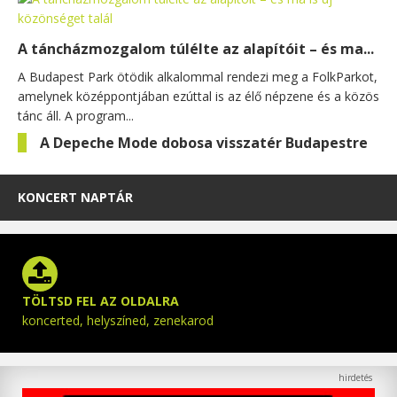
A táncházmozgalom túlélte az alapítóit – és ma...
A Budapest Park ötödik alkalommal rendezi meg a FolkParkot,
amelynek középpontjában ezúttal is az élő népzene és a közös
tánc áll. A program...
A Depeche Mode dobosa visszatér Budapestre
KONCERT NAPTÁR
TÖLTSD FEL AZ OLDALRA
koncerted, helyszíned, zenekarod