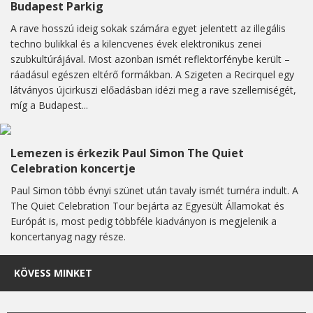
Budapest Parkig
A rave hosszú ideig sokak számára egyet jelentett az illegális
techno bulikkal és a kilencvenes évek elektronikus zenei
szubkultúrájával. Most azonban ismét reflektorfénybe került –
ráadásul egészen eltérő formákban. A Szigeten a Recirquel egy
látványos újcirkuszi előadásban idézi meg a rave szellemiségét,
míg a Budapest...
Lemezen is érkezik Paul Simon The Quiet
Celebration koncertje
Paul Simon több évnyi szünet után tavaly ismét turnéra indult. A
The Quiet Celebration Tour bejárta az Egyesült Államokat és
Európát is, most pedig többféle kiadványon is megjelenik a
koncertanyag nagy része.
KÖVESS MINKET