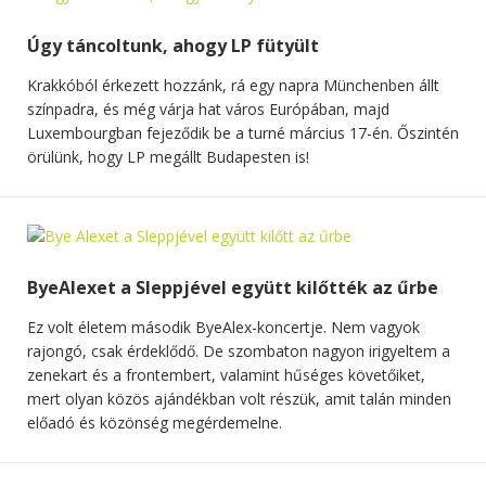
Úgy táncoltunk, ahogy LP fütyült
Krakkóból érkezett hozzánk, rá egy napra Münchenben állt
színpadra, és még várja hat város Európában, majd
Luxembourgban fejeződik be a turné március 17-én. Őszintén
örülünk, hogy LP megállt Budapesten is!
ByeAlexet a Sleppjével együtt kilőtték az űrbe
Ez volt életem második ByeAlex-koncertje. Nem vagyok
rajongó, csak érdeklődő. De szombaton nagyon irigyeltem a
zenekart és a frontembert, valamint hűséges követőiket,
mert olyan közös ajándékban volt részük, amit talán minden
előadó és közönség megérdemelne.